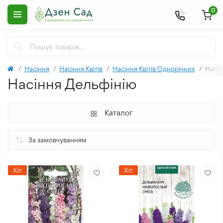
0
Насіння
Насіння Квітів
Насіння Квітів Однорічних
Насін
Насіння Дельфінію
Каталог
Хіт
Хіт