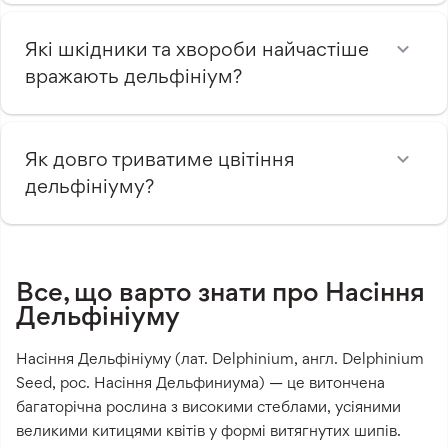
Які шкідники та хвороби найчастіше
вражають дельфініум?
Як довго триватиме цвітіння
дельфініуму?
Все, що варто знати про Насіння
Дельфініуму
Насіння Дельфініуму (лат. Delphinium, англ. Delphinium
Seed, рос. Насіння Дельфиниума) — це витончена
багаторічна рослина з високими стеблами, усіяними
великими китицями квітів у формі витягнутих шипів.