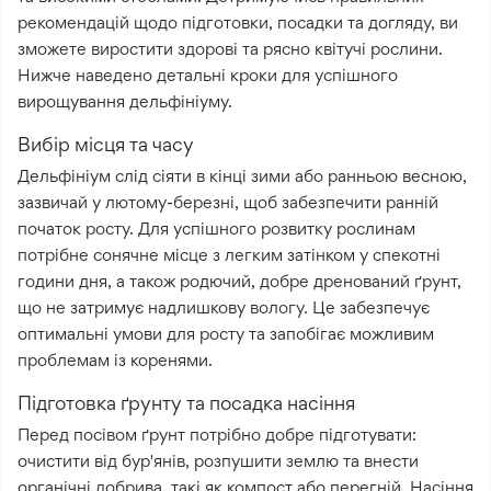
рекомендацій щодо підготовки, посадки та догляду, ви
зможете виростити здорові та рясно квітучі рослини.
Нижче наведено детальні кроки для успішного
вирощування дельфініуму.
Вибір місця та часу
Дельфініум слід сіяти в кінці зими або ранньою весною,
зазвичай у лютому-березні, щоб забезпечити ранній
початок росту. Для успішного розвитку рослинам
потрібне сонячне місце з легким затінком у спекотні
години дня, а також родючий, добре дренований ґрунт,
що не затримує надлишкову вологу. Це забезпечує
оптимальні умови для росту та запобігає можливим
проблемам із коренями.
Підготовка ґрунту та посадка насіння
Перед посівом ґрунт потрібно добре підготувати:
очистити від бур'янів, розпушити землю та внести
органічні добрива, такі як компост або перегній. Насіння