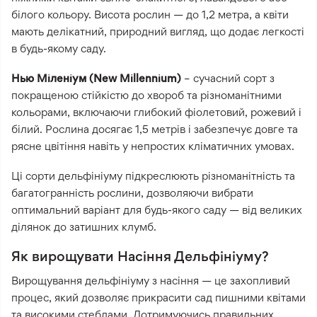
білого кольору. Висота рослин — до 1,2 метра, а квіти
мають делікатний, природний вигляд, що додає легкості
в будь-якому саду.
Нью Міленіум (New Millennium)
– сучасний сорт з
покращеною стійкістю до хвороб та різноманітними
кольорами, включаючи глибокий фіолетовий, рожевий і
білий. Рослина досягає 1,5 метрів і забезпечує довге та
рясне цвітіння навіть у непростих кліматичних умовах.
Ці сорти дельфініуму підкреслюють різноманітність та
багатогранність рослини, дозволяючи вибрати
оптимальний варіант для будь-якого саду — від великих
ділянок до затишних клумб.
Як вирощувати Насіння Дельфініуму?
Вирощування дельфініуму з насіння — це захопливий
процес, який дозволяє прикрасити сад пишними квітами
та високими стеблами. Дотримуючись правильних