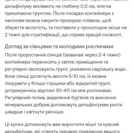
дельфініуму висівають на глибину 0,5 см, злегка
присипаючи ґрунтом. Після посадки контейнери з
насінням можна накрити прозорою плівкою, щоб
зберегти вологість, та поставити у прохолодне місце на
2 тижні для стратифікації, що сприяє кращій схожості.
Догляд за сіянцями та молодими рослинами
Після проростання сіянців (зазвичай через 2-4 тижні)
контейнери переносять у світле приміщення та
регулярно зволожують ґрунт, уникаючи надлишку води.
Коли сіянці досягнуть висоти 5-10 см, їх можна
пікірувати у більші горщики або відкритий ґрунт,
дотримуючись відстані 30-40 см між рослинами.
Регулярний полив, видалення бур'янів та внесення
мінеральних добрив допоможуть дельфініумам рости
швидше і квітнути рясніше.
Ці кроки допоможуть вам виростити міцні та красиві
дельфініуми, які стануть чудовою прикрасою вашого