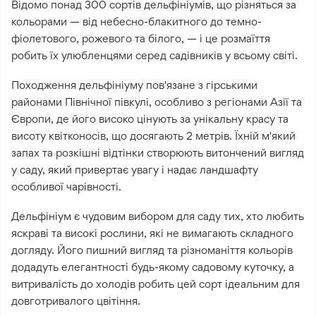
Відомо понад 300 сортів дельфініумів, що різняться за
кольорами — від небесно-блакитного до темно-
фіолетового, рожевого та білого, — і це розмаїття
робить їх улюбленцями серед садівників у всьому світі.
Походження дельфініуму пов'язане з гірськими
районами Північної півкулі, особливо з регіонами Азії та
Європи, де його високо цінують за унікальну красу та
висоту квітконосів, що досягають 2 метрів. Їхній м'який
запах та розкішні відтінки створюють витончений вигляд
у саду, який привертає увагу і надає ландшафту
особливої чарівності.
Дельфініум є чудовим вибором для саду тих, хто любить
яскраві та високі рослини, які не вимагають складного
догляду. Його пишний вигляд та різноманіття кольорів
додадуть елегантності будь-якому садовому куточку, а
витривалість до холодів робить цей сорт ідеальним для
довготривалого цвітіння.