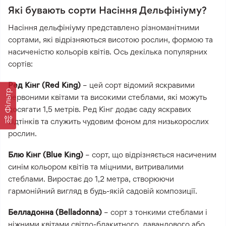
Які бувають сорти Насіння Дельфініуму?
Насіння дельфініуму представлено різноманітними
сортами, які відрізняються висотою рослин, формою та
насиченістю кольорів квітів. Ось декілька популярних
сортів:
Ред Кінг (Red King)
– цей сорт відомий яскравими
Фільтр
червоними квітами та високими стеблами, які можуть
досягати 1,5 метрів. Ред Кінг додає саду яскравих
відтінків та служить чудовим фоном для низькорослих
рослин.
Блю Кінг (Blue King)
– сорт, що відрізняється насиченим
синім кольором квітів та міцними, витривалими
стеблами. Виростає до 1,2 метра, створюючи
гармонійний вигляд в будь-якій садовій композиції.
Белладонна (Belladonna)
– сорт з тонкими стеблами і
ніжними квітами світло-блакитного, лавандового або