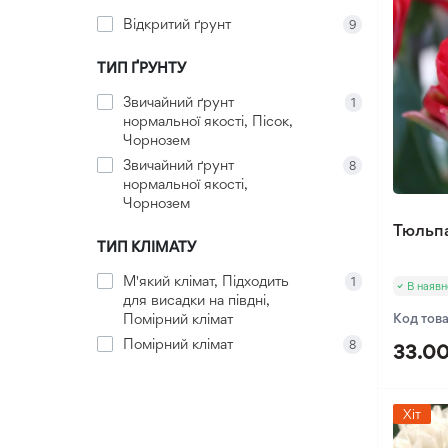
Відкритий ґрунт
9
Хлідантус
Хохлатка
ТИП ҐРУНТУ
Іксія
Звичайний ґрунт
1
Еукоміс
нормальної якості, Пісок,
Чорнозем
Фрезія
Звичайний ґрунт
8
нормальної якості,
Чорнозем
Тюльп
ТИП КЛІМАТУ
М'який клімат, Підходить
1
В наявн
для висадки на півдні,
Помірний клімат
Код тов
Помірний клімат
8
33.00
Хіт