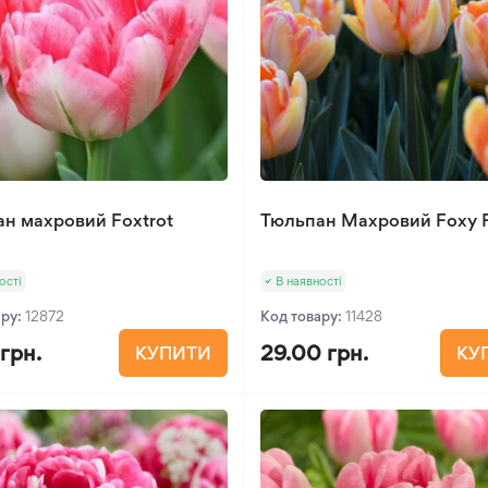
н махровий Foxtrot
Тюльпан Махровий Foxy F
ості
В наявності
ару:
12872
Код товару:
11428
 грн.
29.00 грн.
КУПИТИ
КУ