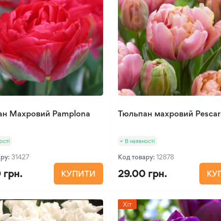
ан Махровий Pamplona
Тюльпан махровий Pescar
ості
В наявності
ару:
31427
Код товару:
12878
 грн.
29.00 грн.
КУПИТИ
КУ
Хіт