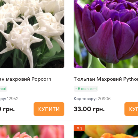
ан махровий Popcorn
Тюльпан Махровий Pytho
ості
В наявності
ару:
12952
Код товару:
20906
 грн.
33.00 грн.
КУПИТИ
КУ
Хіт