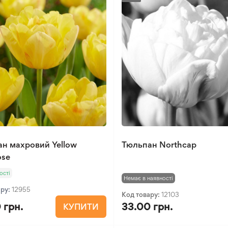
н махровий Yellow
Тюльпан Northcap
ose
ості
Немає в наявності
ару:
12955
Код товару:
12103
 грн.
33.00 грн.
КУПИТИ