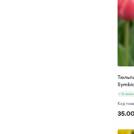
Тюльп
Symbi
В наявн
Код тов
35.00