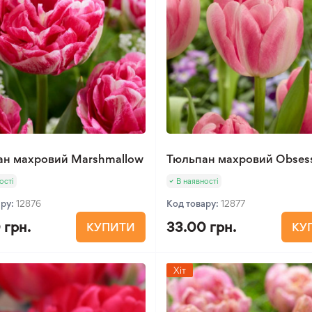
ан махровий Marshmallow
Тюльпан махровий Obses
ості
В наявності
ару:
12876
Код товару:
12877
 грн.
33.00 грн.
КУПИТИ
КУ
Хіт