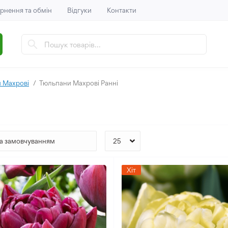
рнення та обмін
Відгуки
Контакти
 Махрові
Тюльпани Махрові Ранні
Хіт