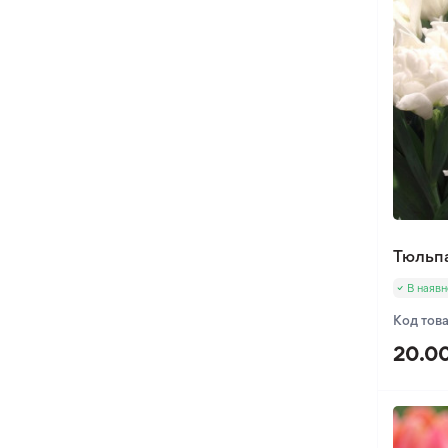
Тюльп
В наявн
Код тов
20.00