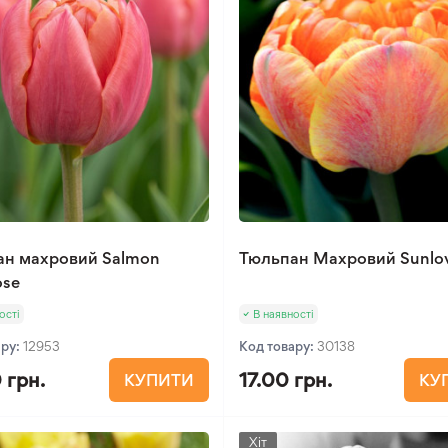
ан махровий Salmon
Тюльпан Махровий Sunlo
ose
ості
В наявності
ару:
12953
Код товару:
30138
 грн.
17.00 грн.
КУПИТИ
КУ
Хіт