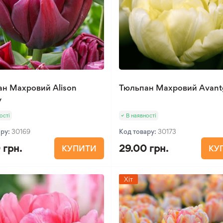
н Махровий Alison
Тюльпан Махровий Avant
y
ості
В наявності
ару:
30169
Код товару:
30173
 грн.
29.00 грн.
КУПИТИ
КУ
Хіт