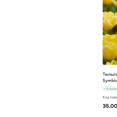
Тюльпа
Symbi
В наявн
Код тов
35.00