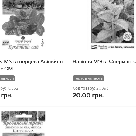
я М'ята перцева Авіньйон
Насіння М'Ята Спермінт 0,
шт СМ
наявності
Немає в наявності
ару:
10552
Код товару:
20393
 грн.
20.00 грн.