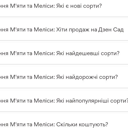
ння М'яти та Меліси: Які є нові сорти?
ння М'яти та Меліси: Хіти продаж на Дзен Сад
ння М'яти та Меліси: Які найдешевші сорти?
ння М'яти та Меліси: Які найдорожчі сорти?
ння М'яти та Меліси: Які найпопулярніші сорти
ння М'яти та Меліси: Скільки коштують?