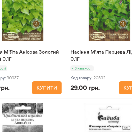
я М'Ята Анісова Золотий
Насіння М'ята Перцева Лі
 0,1Г
0,1Г
ості
В наявності
ару:
30937
Код товару:
20392
грн.
29.00 грн.
КУПИТИ
КУ