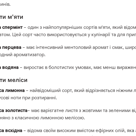
инів.
ти м'яти
а спермінт
– один з найпопулярніших сортів м'яти, який відо
том. Цей сорт часто використовується у кулінарії та для при
а перцева
– має інтенсивний ментоловий аромат і смак, широ
одний ароматизатор.
а водяна
– виростає в болотистих умовах, має менш вираже
ти меліси
са лимонна
– найвідоміший сорт, який відрізняється ніжним
сові ноти при розтиранні.
са золотиста
– має варієгатне листя з жовтими та зеленими в
вняно з класичною лимонною мелісою.
са всхідна
– відома своїм високим вмістом ефірних олій, яка