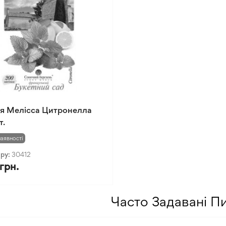
я Мелісса Цитронелла
т.
наявності
ару:
30412
 грн.
Часто Задавані П