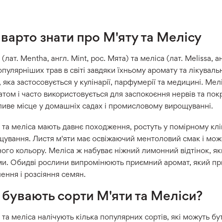
варто знати про М'яту та Мелісу
 (лат. Mentha, англ. Mint, рос. Мята) та меліса (лат. Melissa,
пулярніших трав в світі завдяки їхньому аромату та лікувал
, яка застосовується у кулінарії, парфумерії та медицині. Мел
том і часто використовується для заспокоєння нервів та по
иве місце у домашніх садах і промисловому вирощуванні.
 та меліса мають давнє походження, ростуть у помірному клі
ування. Листя м'яти має освіжаючий ментоловий смак і може
ого кольору. Меліса ж набуває ніжний лимонний відтінок, як
ми. Обидві рослини випромінюють приємний аромат, який п
ення і розсіяння семян.
 бувають сорти М'яти та Меліси?
 та меліса налічують кілька популярних сортів, які можуть бу