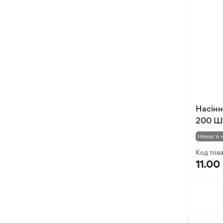
Оксалис
Такка
Хлідантус
Хохлатка
Іксія
Еукоміс
Фрезія
Насінн
200 Ш
Немає в 
Код тов
11.00