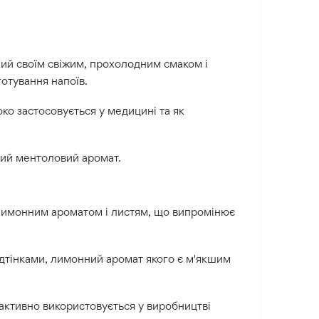
мий своїм свіжим, прохолодним смаком і
готування напоїв.
ко застосовується у медицині та як
ний ментоловий аромат.
 лимонним ароматом і листям, що випромінює
ідтінками, лимонний аромат якого є м'якшим
 активно використовується у виробництві