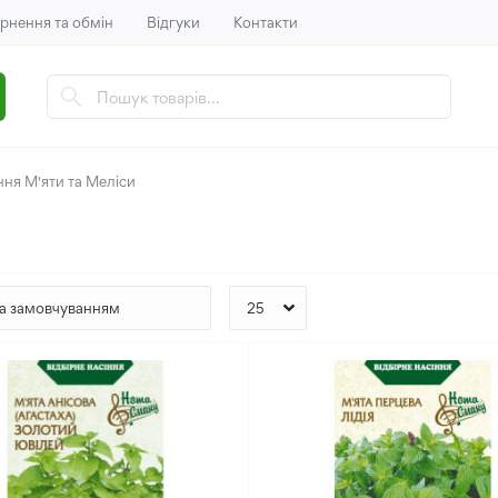
рнення та обмін
Відгуки
Контакти
ння М'яти та Меліси