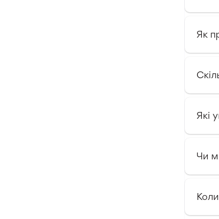
Як п
Скіл
Які 
Чи м
Коли