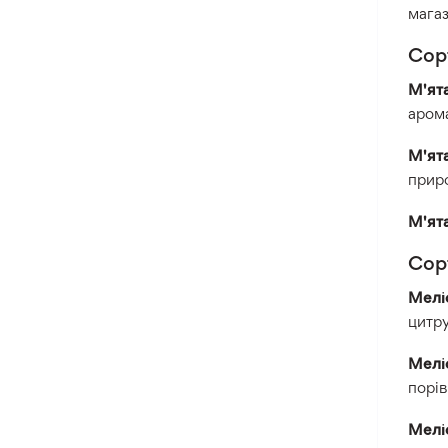
магаз
Сор
М'ят
арома
М'ят
прир
М'ят
Сор
Мелі
цитру
Мелі
порі
Мелі