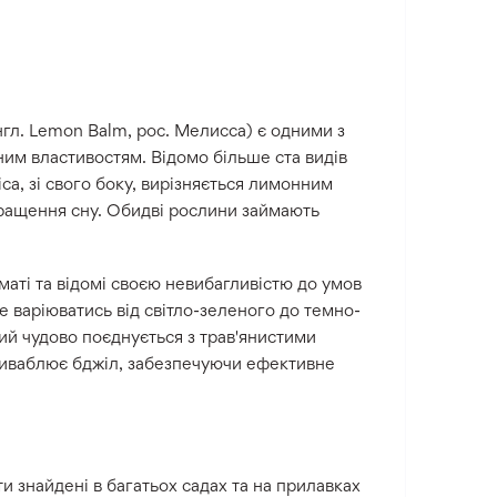
 англ. Lemon Balm, рос. Мелисса) є одними з
ьним властивостям. Відомо більше ста видів
іса, зі свого боку, вирізняється лимонним
кращення сну. Обидві рослини займають
маті та відомі своєю невибагливістю до умов
 варіюватись від світло-зеленого до темно-
ий чудово поєднується з трав'янистими
риваблює бджіл, забезпечуючи ефективне
ти знайдені в багатьох садах та на прилавках