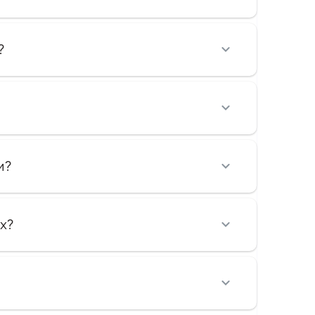
?
и?
х?