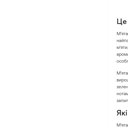
Це 
М'ята
найпо
м'яти
арома
особл
М'ята
вирощ
зелен
нота
запил
Які
М'ята