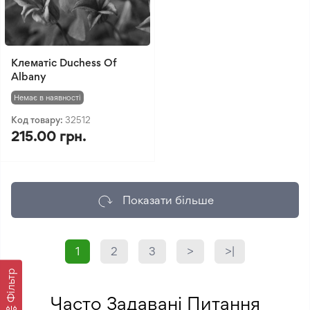
Клематіс Duchess Of
Albany
Немає в наявності
Код товару:
32512
215.00 грн.
Показати більше
1
2
3
>
>|
Фільтр
Часто Задавані Питання