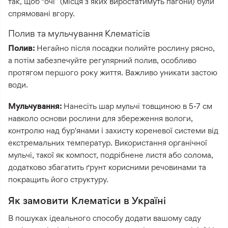
так, щоб “очі” (місця з яких виростатимуть пагони) були
спрямовані вгору.
Полив та мульчування Клематісів
Полив:
Негайно після посадки полийте рослину рясно,
а потім забезпечуйте регулярний полив, особливо
протягом першого року життя. Важливо уникати застою
води.
Мульчування:
Нанесіть шар мульчі товщиною в 5-7 см
навколо основи рослини для збереження вологи,
контролю над бур'янами і захисту кореневої системи від
екстремальних температур. Використання органічної
мульчі, такої як компост, подрібнене листя або солома,
додатково збагатить ґрунт корисними речовинами та
покращить його структуру.
Як замовити Клематіси в Україні
В пошуках ідеального способу додати вашому саду