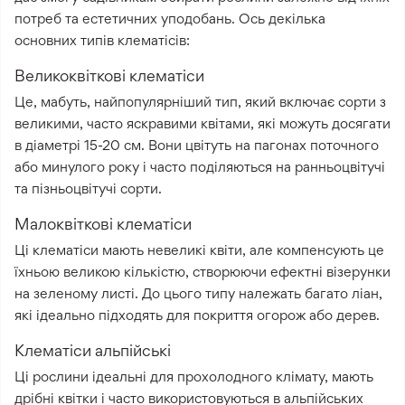
потреб та естетичних уподобань. Ось декілька
основних типів клематісів:
Великоквіткові клематіси
Це, мабуть, найпопулярніший тип, який включає сорти з
великими, часто яскравими квітами, які можуть досягати
в діаметрі 15-20 см. Вони цвітуть на пагонах поточного
або минулого року і часто поділяються на ранньоцвітучі
та пізньоцвітучі сорти.
Малоквіткові клематіси
Ці клематіси мають невеликі квіти, але компенсують це
їхньою великою кількістю, створюючи ефектні візерунки
на зеленому листі. До цього типу належать багато ліан,
які ідеально підходять для покриття огорож або дерев.
Клематіси альпійські
Ці рослини ідеальні для прохолодного клімату, мають
дрібні квітки і часто використовуються в альпійських