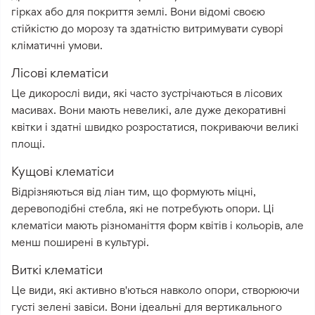
гірках або для покриття землі. Вони відомі своєю
стійкістю до морозу та здатністю витримувати суворі
кліматичні умови.
Лісові клематіси
Це дикорослі види, які часто зустрічаються в лісових
масивах. Вони мають невеликі, але дуже декоративні
квітки і здатні швидко розростатися, покриваючи великі
площі.
Кущові клематіси
Відрізняються від ліан тим, що формують міцні,
деревоподібні стебла, які не потребують опори. Ці
клематіси мають різноманіття форм квітів і кольорів, але
менш поширені в культурі.
Виткі клематіси
Це види, які активно в'ються навколо опори, створюючи
густі зелені завіси. Вони ідеальні для вертикального