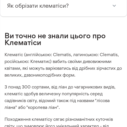
Як обрізати клематіси?
Ви точно не знали цього про
Клематіси
Клематіс (англійською: Clematis, латинською: Clematis,
російською: Клематис) вабить своїми дивовижними
квітами, які можуть варіюватись від дрібних зірчастих до
великих, дзвоникоподібних форм.
З понад 300 сортами, від ліан до чагарникових видів,
клематіс здобув величезну популярність серед
садівників світу, відомий також під назвами "лісова
ліана" або "королева ліан".
Походження клематісу сягає різноманітних куточків
світу, що зумовлює його унікальний характер - від