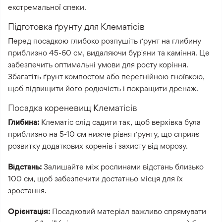
екстремальної спеки.
Підготовка ґрунту для Клематісів
Перед посадкою глибоко розпушіть ґрунт на глибину
приблизно 45-60 см, видаляючи бур'яни та каміння. Це
забезпечить оптимальні умови для росту коріння.
Збагатіть ґрунт компостом або перегнійною гноївкою,
щоб підвищити його родючість і покращити дренаж.
Посадка кореневищ Клематісів
Глибина:
Клематіс слід садити так, щоб верхівка була
приблизно на 5-10 см нижче рівня ґрунту, що сприяє
розвитку додаткових коренів і захисту від морозу.
Відстань:
Залишайте між рослинами відстань близько
100 см, щоб забезпечити достатньо місця для їх
зростання.
Орієнтація:
Посадковий матеріал важливо спрямувати