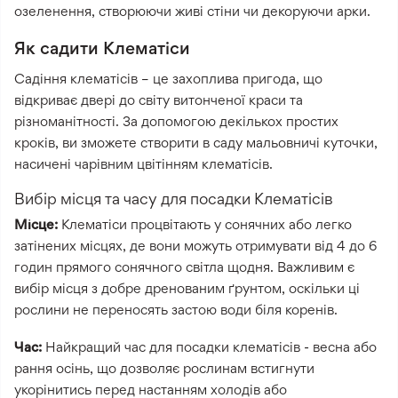
озеленення, створюючи живі стіни чи декоруючи арки.
Як садити Клематіси
Садіння клематісів – це захоплива пригода, що
відкриває двері до світу витонченої краси та
різноманітності. За допомогою декількох простих
кроків, ви зможете створити в саду мальовничі куточки,
насичені чарівним цвітінням клематісів.
Вибір місця та часу для посадки Клематісів
Місце:
Клематіси процвітають у сонячних або легко
затінених місцях, де вони можуть отримувати від 4 до 6
годин прямого сонячного світла щодня. Важливим є
вибір місця з добре дренованим ґрунтом, оскільки ці
рослини не переносять застою води біля коренів.
Час:
Найкращий час для посадки клематісів - весна або
рання осінь, що дозволяє рослинам встигнути
укорінитись перед настанням холодів або