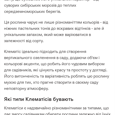
суворих сибірських морозів до теплих
середземноморських берегів.
Ця рослина чарує не лише різноманіттям кольорів - від
ніжних пастельних тонів до яскравих відтінків - але й
унікальним запахом, який може варіюватися в
залежності від сорту.
Клематіс ідеально підходить для створення
вертикального озеленення в саду, додаючи об'єм і
кольорові акценти, що робить його чудовим вибором
для садівників, які цінують красу та простоту у догляді.
Його витонченість та варіативність роблять цю рослину
музою для тих, хто прагне створити в своєму саду
неповторну атмосферу.
Які типи Клематісів бувають
Клематіси є надзвичайно різноманітними за типами, що
дає змогу садівникам обирати рослини залежно від їхніх