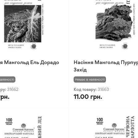
я Мангольд Ель Дорадо
Насіння Мангольд Пурпу
Захід
наявності
Немає в наявності
ару:
31662
Код товару:
31663
грн.
11.00 грн.