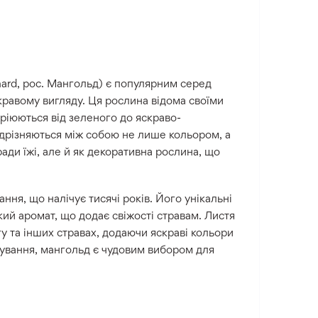
 Chard, рос. Мангольд) є популярним серед
кравому вигляду. Ця рослина відома своїми
ріюються від зеленого до яскраво-
 відрізняються між собою не лише кольором, а
ади їжі, але й як декоративна рослина, що
ня, що налічує тисячі років. Його унікальні
ий аромат, що додає свіжості стравам. Листя
гу та інших стравах, додаючи яскраві кольори
щування, мангольд є чудовим вибором для