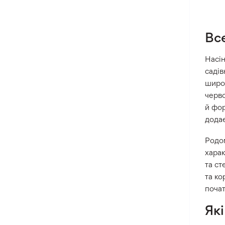
Вс
Насін
садів
широк
черво
й фор
додає
Родом
харак
та ст
та ко
почат
Як