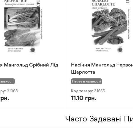
я Мангольд Срібний Лід
Насіння Мангольд Черво
Шарлотта
наявності
Немає в наявності
ару:
31968
Код товару:
31665
грн.
11.10 грн.
Часто Задавані П