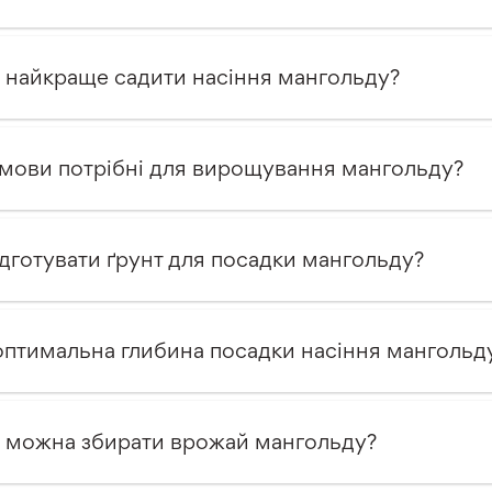
 найкраще садити насіння мангольду?
умови потрібні для вирощування мангольду?
ідготувати ґрунт для посадки мангольду?
оптимальна глибина посадки насіння мангольд
 можна збирати врожай мангольду?