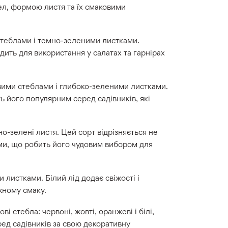
ел, формою листя та їх смаковими
стеблами і темно-зеленими листками.
дить для використання у салатах та гарнірах
вими стеблами і глибоко-зеленими листками.
ь його популярним серед садівників, які
о-зелені листя. Цей сорт відрізняється не
ями, що робить його чудовим вибором для
 листками. Білий лід додає свіжості і
жному смаку.
і стебла: червоні, жовті, оранжеві і білі,
ед садівників за свою декоративну