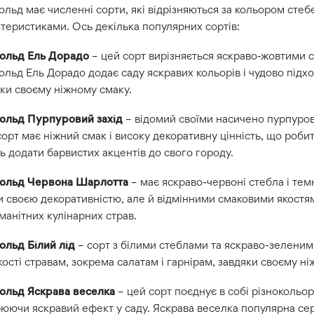
льд має численні сорти, які відрізняються за кольором стеб
теристиками. Ось декілька популярних сортів:
ольд Ель Дорадо
– цей сорт вирізняється яскраво-жовтими 
льд Ель Дорадо додає саду яскравих кольорів і чудово підхо
ки своєму ніжному смаку.
ольд Пурпуровий захід
– відомий своїми насичено пурпуро
орт має ніжний смак і високу декоративну цінність, що робит
ь додати барвистих акцентів до свого городу.
ольд Червона Шарлотта
– має яскраво-червоні стебла і темн
и своєю декоративністю, але й відмінними смаковими якост
манітних кулінарних страв.
ольд Білий лід
– сорт з білими стеблами та яскраво-зеленими
ості стравам, зокрема салатам і гарнірам, завдяки своєму ні
ольд Яскрава веселка
– цей сорт поєднує в собі різнокольоров
юючи яскравий ефект у саду. Яскрава веселка популярна сер