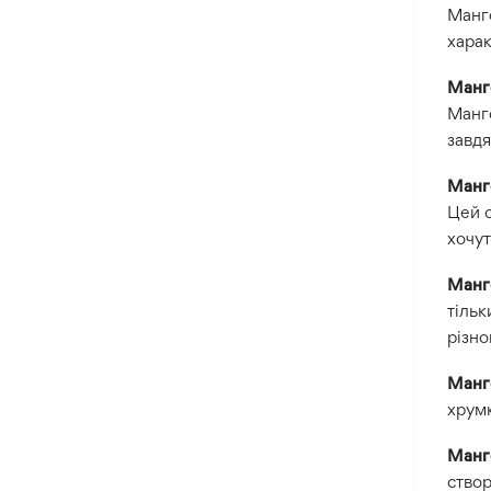
Манго
харак
Манг
Манго
завдя
Манг
Цей с
хочут
Манг
тільк
різно
Манг
хрумк
Манг
створ