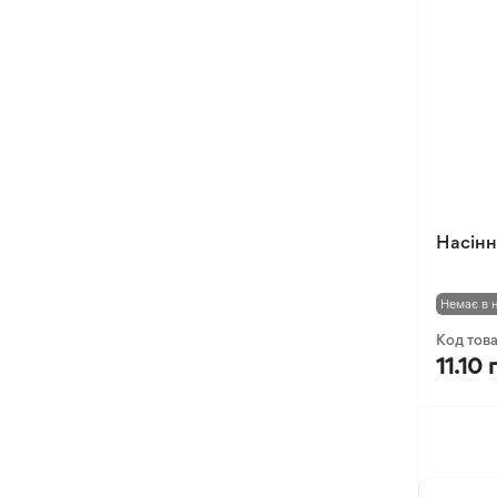
Оксалис
Такка
Хлідантус
Хохлатка
Іксія
Еукоміс
Фрезія
Насінн
Немає в 
Код тов
11.10 