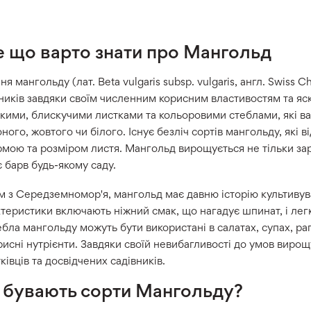
е що варто знати про Мангольд
ня мангольду (лат. Beta vulgaris subsp. vulgaris, англ. Swiss
ників завдяки своїм численним корисним властивостям та яс
ими, блискучими листками та кольоровими стеблами, які ва
ного, жовтого чи білого. Існує безліч сортів мангольду, які
мою та розміром листя. Мангольд вирощується не тільки зар
 барв будь-якому саду.
 з Середземномор'я, мангольд має давню історію культивуван
теристики включають ніжний смак, що нагадує шпинат, і легк
ебла мангольду можуть бути використані в салатах, супах, ра
рисні нутрієнти. Завдяки своїй невибагливості до умов виро
ківців та досвідчених садівників.
і бувають сорти Мангольду?