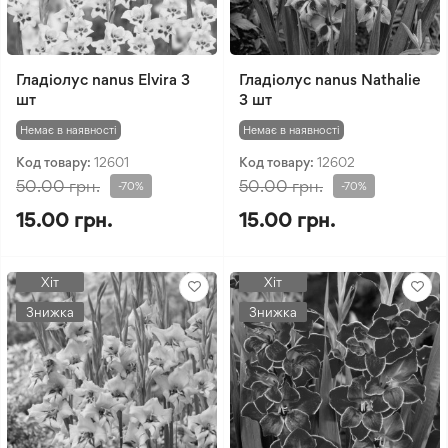
Гладіолус nanus Elvira 3
Гладіолус nanus Nathalie
шт
3 шт
Немає в наявності
Немає в наявності
Код товару:
12601
Код товару:
12602
50.00 грн.
50.00 грн.
-70%
-70%
15.00 грн.
15.00 грн.
Хіт
Хіт
Знижка
Знижка