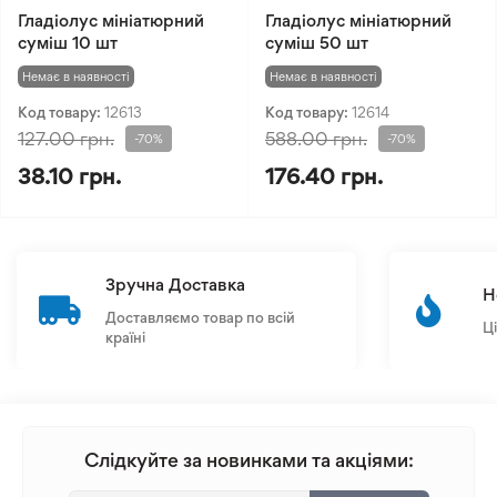
Гладіолус мініатюрний
Гладіолус мініатюрний
суміш 10 шт
суміш 50 шт
Немає в наявності
Немає в наявності
Код товару:
12613
Код товару:
12614
127.00 грн.
588.00 грн.
-70%
-70%
38.10 грн.
176.40 грн.
Зручна Доставка
Н
Доставляємо товар по всій
Ц
країні
Слідкуйте за новинками та акціями: