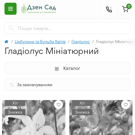
0
Цибулини та Бульби Квітів
Гладіолус
Гладіолус Мініатюр
Гладіолус Мініатюрний
Каталог
Хіт
Хіт
Знижка
Знижка