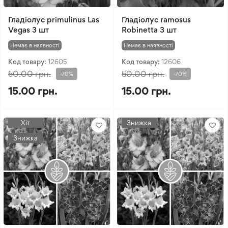
Гладіолус primulinus Las
Гладіолус ramosus
Vegas 3 шт
Robinetta 3 шт
Немає в наявності
Немає в наявності
Код товару:
12605
Код товару:
12606
50.00 грн.
50.00 грн.
-70%
-70%
15.00 грн.
15.00 грн.
Хіт
Знижка
Знижка