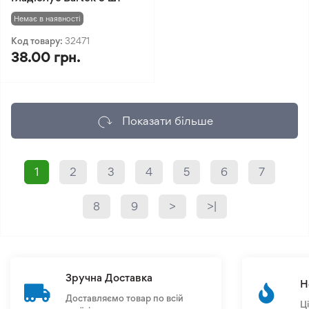
Немає в наявності
Код товару:
32471
38.00 грн.
Показати більше
1
2
3
4
5
6
7
8
9
>
>|
Зручна Доставка
Н
Доставляємо товар по всій
Ц