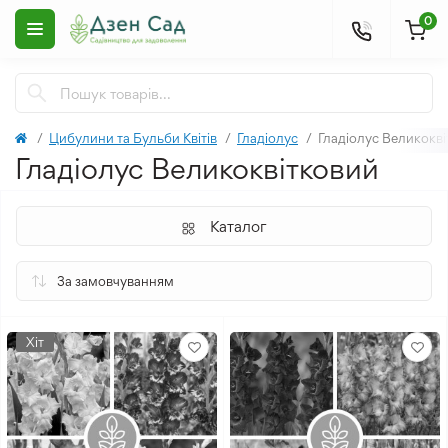
0
Цибулини та Бульби Квітів
Гладіолус
Гладіолус Великокв
Гладіолус Великоквітковий
Каталог
Хіт