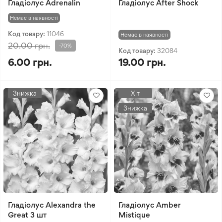
Гладіолус Adrenalin
Гладіолус After Shock
Немає в наявності
Код товару:
11046
Немає в наявності
20.00 грн.
-70%
Код товару:
32084
6.00 грн.
19.00 грн.
Знижка
Хіт
Знижка
Гладіолус Alexandra the
Гладіолус Amber
Great 3 шт
Mistique