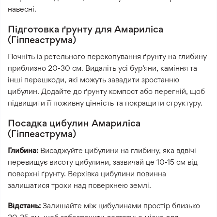
навесні.
Підготовка ґрунту для Амариліса
(Гіппеаструма)
Почніть із ретельного перекопування ґрунту на глибину
приблизно 20-30 см. Видаліть усі бур’яни, каміння та
інші перешкоди, які можуть завадити зростанню
цибулин. Додайте до ґрунту компост або перегній, щоб
підвищити її поживну цінність та покращити структуру.
Посадка цибулин Амариліса
(Гіппеаструма)
Глибина:
Висаджуйте цибулини на глибину, яка вдвічі
перевищує висоту цибулини, зазвичай це 10-15 см від
поверхні ґрунту. Верхівка цибулини повинна
залишатися трохи над поверхнею землі.
Відстань:
Залишайте між цибулинами простір близько