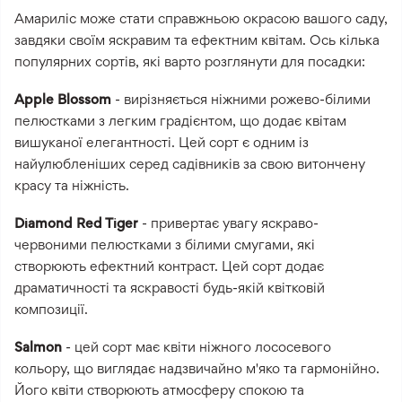
Амариліс може стати справжньою окрасою вашого саду,
завдяки своїм яскравим та ефектним квітам. Ось кілька
популярних сортів, які варто розглянути для посадки:
Apple Blossom
- вирізняється ніжними рожево-білими
пелюстками з легким градієнтом, що додає квітам
вишуканої елегантності. Цей сорт є одним із
найулюбленіших серед садівників за свою витончену
красу та ніжність.
Diamond Red Tiger
- привертає увагу яскраво-
червоними пелюстками з білими смугами, які
створюють ефектний контраст. Цей сорт додає
драматичності та яскравості будь-якій квітковій
композиції.
Salmon
- цей сорт має квіти ніжного лососевого
кольору, що виглядає надзвичайно м'яко та гармонійно.
Його квіти створюють атмосферу спокою та