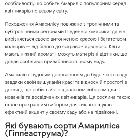
особливості, що робить Амариліс популярним серед
квітникарів по всьому світу.
Походження Амарилісу пов'язане з тропічними та
субтропічними регіонами Південної Америки, де він
вирізняється своєю витонченою красою і багатством
кольорів — від білого до яскраво-червоного. Квіти
мають ніжний аромат і можуть мати різні відтінки, що
додає особливої привабливості цьому виду.
Амариліс є чудовим доповненням до будь-якого саду
завдяки своїй вишуканій красі та відносній простоті в
догляді, що робить його ідеальним вибором для
новачків та досвідчених квітникарів. Ця рослина також
стане прекрасним вибором для тих, хто шукає
ефектний акцент у своєму саду або на підвіконні.
Які бувають сорти Амариліса
(Гіппеаструма)?