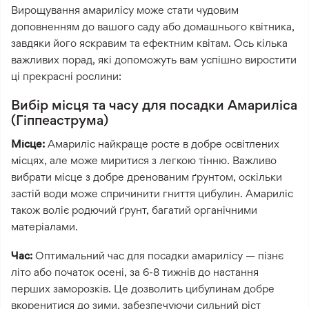
Вирощування амарилісу може стати чудовим
доповненням до вашого саду або домашнього квітника,
завдяки його яскравим та ефектним квітам. Ось кілька
важливих порад, які допоможуть вам успішно виростити
ці прекрасні рослини:
Вибір місця та часу для посадки Амариліса
(Гіппеаструма)
Місце:
Амариліс найкраще росте в добре освітлених
місцях, але може миритися з легкою тінню. Важливо
вибрати місце з добре дренованим ґрунтом, оскільки
застій води може спричинити гниття цибулин. Амариліс
також воліє родючий ґрунт, багатий органічними
матеріалами.
Час:
Оптимальний час для посадки амарилісу — пізнє
літо або початок осені, за 6-8 тижнів до настання
перших заморозків. Це дозволить цибулинам добре
вкоренитися до зими, забезпечуючи сильний ріст