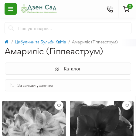
0
Цибулини та Бульби Квітів
Амариліс (Гіппеаструм)
Амариліс (Гіппеаструм)
Каталог