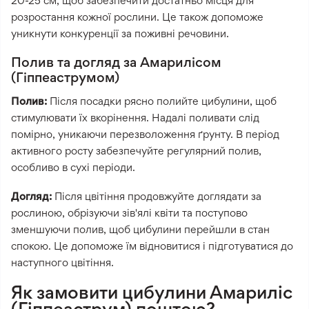
20-25 см, щоб забезпечити достатньо місця для
розростання кожної рослини. Це також допоможе
уникнути конкуренції за поживні речовини.
Полив та догляд за Амарилісом
(Гіппеаструмом)
Полив:
Після посадки рясно полийте цибулини, щоб
стимулювати їх вкорінення. Надалі поливати слід
помірно, уникаючи перезволоження ґрунту. В період
активного росту забезпечуйте регулярний полив,
особливо в сухі періоди.
Догляд:
Після цвітіння продовжуйте доглядати за
рослиною, обрізуючи зів'ялі квіти та поступово
зменшуючи полив, щоб цибулини перейшли в стан
спокою. Це допоможе їм відновитися і підготуватися до
наступного цвітіння.
Як замовити цибулини Амариліс
(Гіппеаструм) поштою?