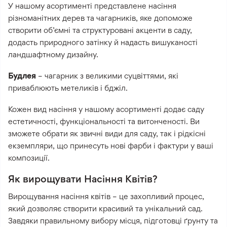
У нашому асортименті представлене насіння
різноманітних дерев та чагарників, яке допоможе
створити об’ємні та структуровані акценти в саду,
додасть природного затінку й надасть вишуканості
ландшафтному дизайну.
Будлея
– чагарник з великими суцвіттями, які
приваблюють метеликів і бджіл.
Кожен вид насіння у нашому асортименті додає саду
естетичності, функціональності та витонченості. Ви
зможете обрати як звичні види для саду, так і рідкісні
екземпляри, що принесуть нові фарби і фактури у ваші
композиції.
Як вирощувати Насіння Квітів?
Вирощування насіння квітів – це захопливий процес,
який дозволяє створити красивий та унікальний сад.
Завдяки правильному вибору місця, підготовці ґрунту та