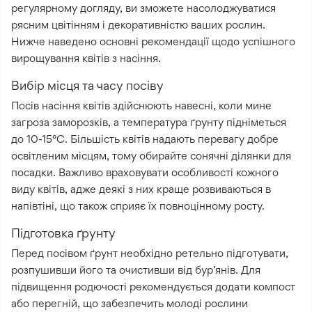
регулярному догляду, ви зможете насолоджуватися
рясним цвітінням і декоративністю ваших рослин.
Нижче наведено основні рекомендації щодо успішного
вирощування квітів з насіння.
Вибір місця та часу посіву
Посів насіння квітів здійснюють навесні, коли мине
загроза заморозків, а температура ґрунту підніметься
до 10-15°C. Більшість квітів надають перевагу добре
освітленим місцям, тому обирайте сонячні ділянки для
посадки. Важливо враховувати особливості кожного
виду квітів, адже деякі з них краще розвиваються в
напівтіні, що також сприяє їх повноцінному росту.
Підготовка ґрунту
Перед посівом ґрунт необхідно ретельно підготувати,
розпушивши його та очистивши від бур’янів. Для
підвищення родючості рекомендується додати компост
або перегній, що забезпечить молоді рослини