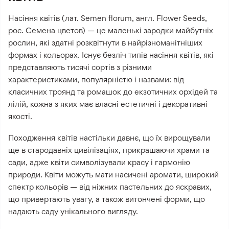
Насіння квітів (лат. Semen florum, англ. Flower Seeds,
рос. Семена цветов) — це маленькі зародки майбутніх
рослин, які здатні розквітнути в найрізноманітніших
формах і кольорах. Існує безліч типів насіння квітів, які
представляють тисячі сортів з різними
характеристиками, популярністю і назвами: від
класичних троянд та ромашок до екзотичних орхідей та
лілій, кожна з яких має власні естетичні і декоративні
якості.
Походження квітів настільки давнє, що їх вирощували
ще в стародавніх цивілізаціях, прикрашаючи храми та
сади, адже квіти символізували красу і гармонію
природи. Квіти можуть мати насичені аромати, широкий
спектр кольорів — від ніжних пастельних до яскравих,
що привертають увагу, а також витончені форми, що
надають саду унікального вигляду.