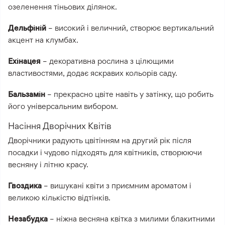
озеленення тіньових ділянок.
Дельфіній
– високий і величний, створює вертикальний
акцент на клумбах.
Ехінацея
– декоративна рослина з цілющими
властивостями, додає яскравих кольорів саду.
Бальзамін
– прекрасно цвіте навіть у затінку, що робить
його універсальним вибором.
Насіння Дворічних Квітів
Дворічники радують цвітінням на другий рік після
посадки і чудово підходять для квітників, створюючи
весняну і літню красу.
Гвоздика
– вишукані квіти з приємним ароматом і
великою кількістю відтінків.
Незабудка
– ніжна весняна квітка з милими блакитними