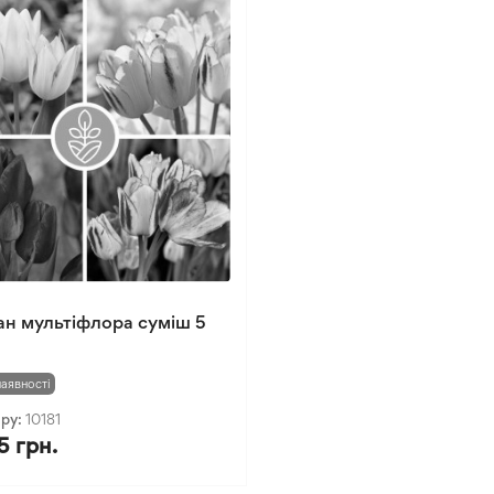
н мультіфлора суміш 5
наявності
ару:
10181
5 грн.