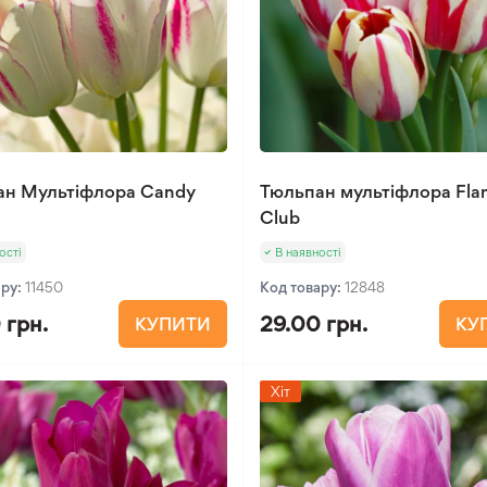
ан Мультіфлора Candy
Тюльпан мультіфлора Fla
Club
ості
В наявності
ару:
11450
Код товару:
12848
 грн.
29.00 грн.
КУПИТИ
КУ
Хіт