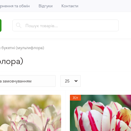
рнення та обмін
Відгуки
Контакти
 букетні (мультифлора)
флора)
Хіт