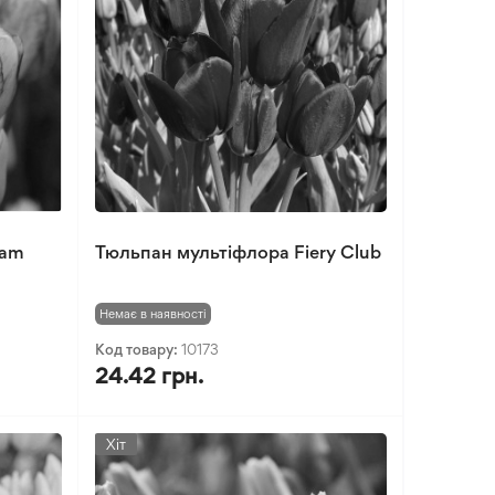
eam
Тюльпан мультіфлора Fiery Club
Немає в наявності
Код товару:
10173
24.42 грн.
Хіт