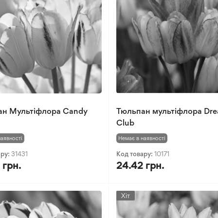
ан Мультіфлора Candy
Тюльпан мультіфлора Dr
Club
наявності
Немає в наявності
ару:
31431
Код товару:
10171
 грн.
24.42 грн.
Хіт