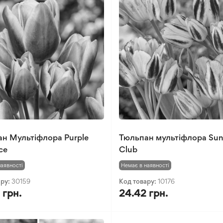
н Мультіфлора Purple
Тюльпан мультіфлора Sun
ce
Club
наявності
Немає в наявності
ару:
30159
Код товару:
10176
 грн.
24.42 грн.