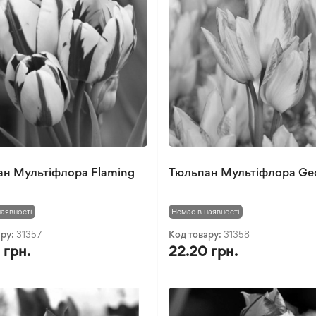
н Мультіфлора Flaming
Тюльпан Мультіфлора Geo
наявності
Немає в наявності
ару:
31357
Код товару:
31358
 грн.
22.20 грн.