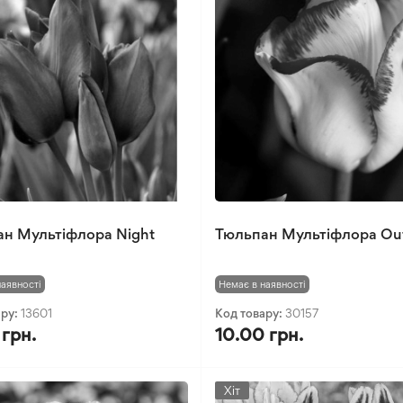
н Мультіфлора Night
Тюльпан Мультіфлора Ou
наявності
Немає в наявності
ару:
13601
Код товару:
30157
 грн.
10.00 грн.
Хіт