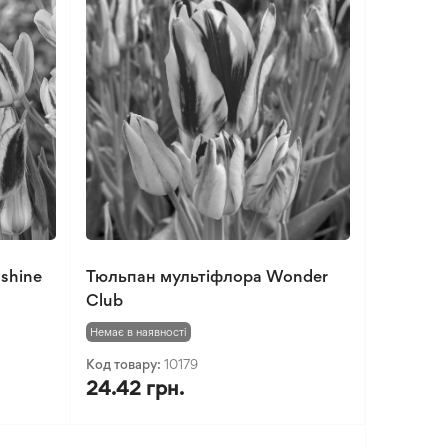
shine
Тюльпан мультіфлора Wonder
Club
Немає в наявності
Код товару:
10179
24.42 грн.