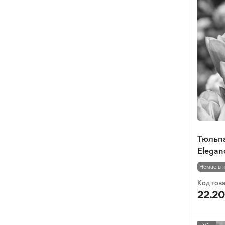
Тюльпа
Elegan
Немає в 
Код тов
22.20