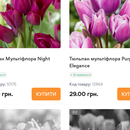
н Мультіфлора Night
Тюльпан мультіфлора Pur
Elegance
ості
В наявності
ару:
10175
Код товару:
12864
 грн.
29.00 грн.
КУПИТИ
КУ
Хіт