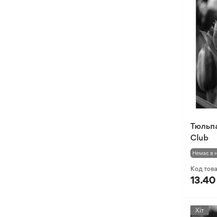
Тюльпа
Club
Немає в 
Код тов
13.40
Хіт