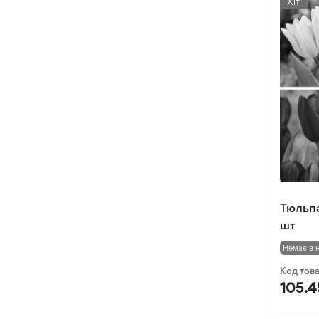
Хіт
Тюльпа
шт
Немає в 
Код тов
105.4