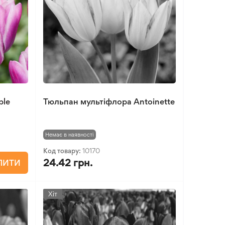
ple
Тюльпан мультіфлора Antoinette
Немає в наявності
Код товару:
10170
24.42 грн.
ПИТИ
Хіт