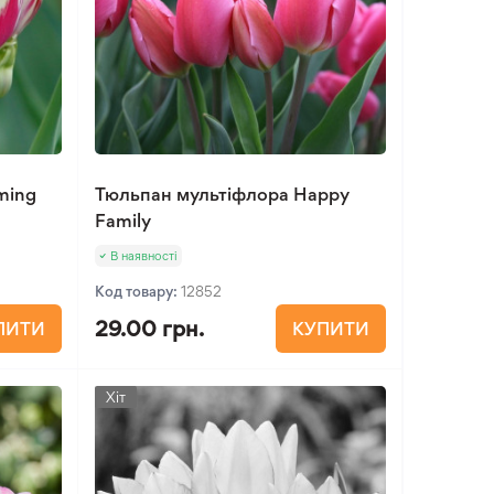
ming
Тюльпан мультіфлора Happy
Family
В наявності
Код товару:
12852
29.00 грн.
ПИТИ
КУПИТИ
Хіт