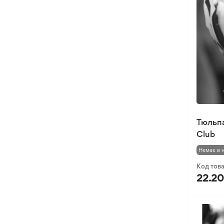
Хлідантус
Хохлатка
Іксія
Еукоміс
Фрезія
Тюльпа
Club
Немає в 
Код тов
22.20