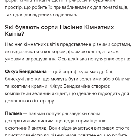
простір, що робить їх привабливими як для початківців,
так і для досвідчених садівників.
Які бувають сорти Насіння Кімнатних
Квітів?
Насіння кімнатних квітів представлене різними сортами,
які відрізняються кольором, формою квітів, а також
умовами вирощування. Ось декілька популярних сортів:
Фікус Бенджаміна
— цей сорт фікуса має дрібні,
блискучі листки, що можуть бути зеленими або з білими
та жовтими краями. Фікус Бенджаміна створює
компактний зелений акцент, що ідеально підходить для
домашнього інтер'єру.
Пальма
— пальми популярні завдяки своїм
декоративним листям, що додає приміщенню
екзотичний вигляд. Вони відзначаються витривалістю та
пристосованістю до різних умов освітлення, що робить