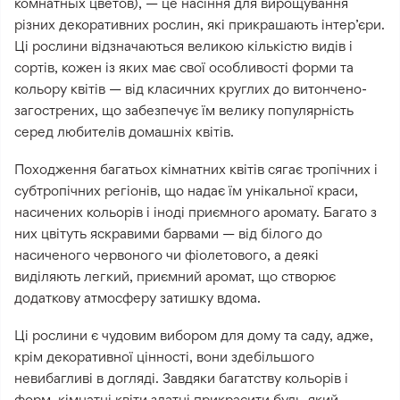
комнатных цветов), — це насіння для вирощування
різних декоративних рослин, які прикрашають інтер’єри.
Ці рослини відзначаються великою кількістю видів і
сортів, кожен із яких має свої особливості форми та
кольору квітів — від класичних круглих до витончено-
загострених, що забезпечує їм велику популярність
серед любителів домашніх квітів.
Походження багатьох кімнатних квітів сягає тропічних і
субтропічних регіонів, що надає їм унікальної краси,
насичених кольорів і іноді приємного аромату. Багато з
них цвітуть яскравими барвами — від білого до
насиченого червоного чи фіолетового, а деякі
виділяють легкий, приємний аромат, що створює
додаткову атмосферу затишку вдома.
Ці рослини є чудовим вибором для дому та саду, адже,
крім декоративної цінності, вони здебільшого
невибагливі в догляді. Завдяки багатству кольорів і
форм, кімнатні квіти здатні прикрасити будь-який