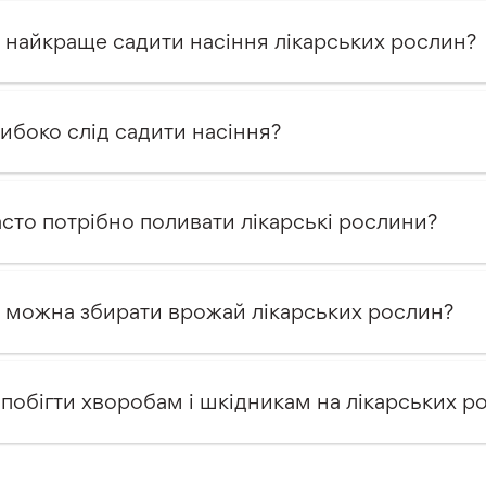
 найкраще садити насіння лікарських рослин?
либоко слід садити насіння?
асто потрібно поливати лікарські рослини?
 можна збирати врожай лікарських рослин?
апобігти хворобам і шкідникам на лікарських р