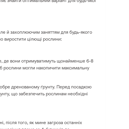
яє знайти оптимальний варіант для будь-якої
але й захоплюючим заняттям для будь-якого
но виростити цілющі рослини:
е, де вони отримуватимуть щонайменше 6-8
щоб рослини могли накопичити максимальну
добре дренованому ґрунту. Перед посадкою
унту, що забезпечить рослинам необхідні
і, після того, як мине загроза останніх