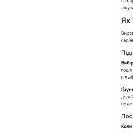
Ці со
лікув
Як
Вирощ
садів
Під
Вибір
годин
кільк
Ґрунт
додай
пожи
Пос
Коли