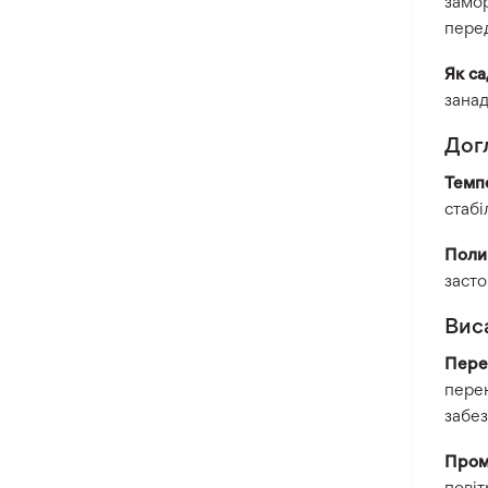
замор
перед
Як с
занад
Дог
Темп
стабі
Поли
засто
Вис
Пере
перен
забез
Пром
повіт