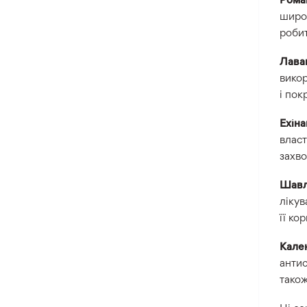
широк
робит
Лава
викор
і пок
Ехін
власт
захв
Шавл
лікув
її ко
Кале
антис
також