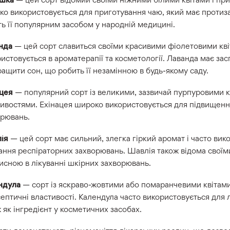
о використовується для приготування чаю, який має протиза
ь її популярним засобом у народній медицині.
нда
— цей сорт славиться своїми красивими фіолетовими кві
истовується в ароматерапії та косметології. Лаванда має зас
ращити сон, що робить її незамінною в будь-якому саду.
ацея
— популярний сорт із великими, зазвичай пурпуровими 
ивостями. Ехінацея широко використовується для підвищення
орювань.
ія
— цей сорт має сильний, злегка гіркий аромат і часто ви
ання респіраторних захворювань. Шавлія також відома свої
рисною в лікуванні шкірних захворювань.
ндула
— сорт із яскраво-жовтими або помаранчевими квітами,
ептичні властивості. Календула часто використовується для л
 як інгредієнт у косметичних засобах.