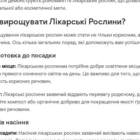
рти демонструють різноманіття лікарських рослин, що дозвол
альної або косметичної мети.
 вирощувати Лікарські Рослини?
ування лікарських рослин може стати не тільки корисним, 
ника. Ось кілька загальних порад, які допоможуть вам успіш
готовка до посадки
 місця:
Лікарським рослинам потрібне добре освітлене місц
 прямого сонячного світла на день. Це важливо для того, 
ість корисних речовин.
:
Лікарські рослини зазвичай віддають перевагу родючому, 
те компост або органічне добриво для покращення якості ґр
вні речовини.
ів насіння
 садити:
Насіння лікарських рослин зазвичай висівають навесн