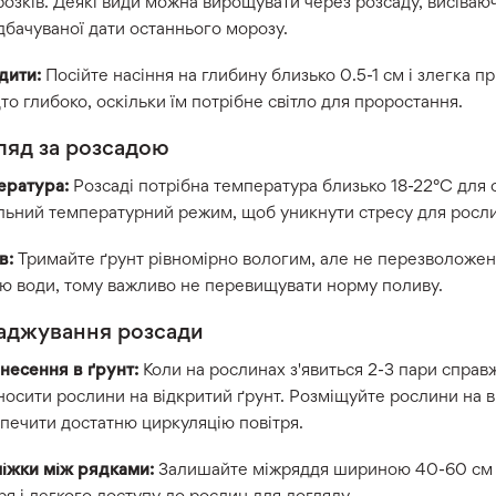
озків. Деякі види можна вирощувати через розсаду, висіваюч
бачуваної дати останнього морозу.
адити:
Посійте насіння на глибину близько 0.5-1 см і злегка п
то глибоко, оскільки їм потрібне світло для проростання.
ляд за розсадою
ература:
Розсаді потрібна температура близько 18-22°C для
льний температурний режим, щоб уникнути стресу для росли
в:
Тримайте ґрунт рівномірно вологим, але не перезволожен
ю води, тому важливо не перевищувати норму поливу.
аджування розсади
несення в ґрунт:
Коли на рослинах з'явиться 2-3 пари справж
осити рослини на відкритий ґрунт. Розміщуйте рослини на ві
печити достатню циркуляцію повітря.
іжки між рядками:
Залишайте міжряддя шириною 40-60 см д
ря і легкого доступу до рослин для догляду.