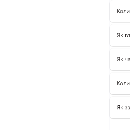
Оксалис
Коли
Такка
Хлідантус
Хохлатка
Як г
Іксія
Еукоміс
Як ч
Фрезія
Коли
Як з