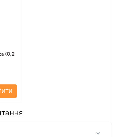
а (0,2
ПИТИ
итання