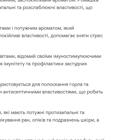
пальні та розслаблюючі властивості, що
тами і потужним ароматом, який
покійливі властивості, допомагає зняти стрес
квітами, відомий своїми імуностимулюючими
 імунітету та профілактики застудних
користовується для полоскання горла та
ми антисептичними властивостями, що робить
 які мають потужні протизапальні та
ікування ран, опіків та подразнень шкіри, а