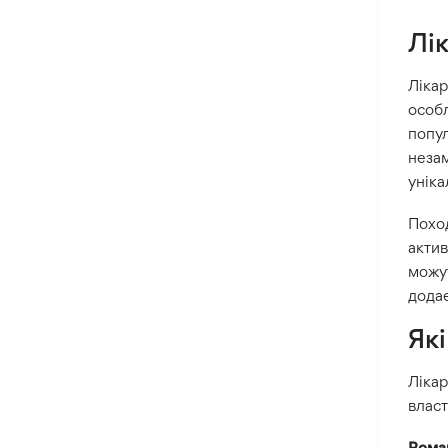
Лік
Лікар
особл
попул
незам
уніка
Поход
актив
можут
додає
Як
Лікар
власт
Ром