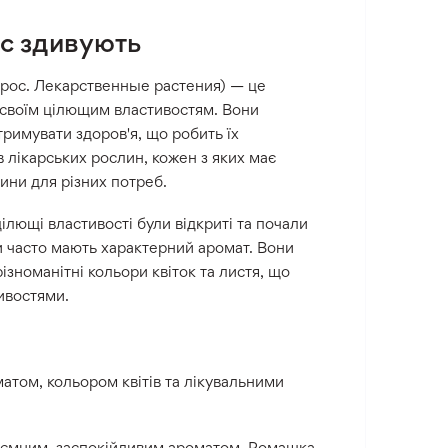
ас здивують
s, рос. Лекарственные растения) — це
 своїм цілющим властивостям. Вони
тримувати здоров'я, що робить їх
в лікарських рослин, кожен з яких має
лини для різних потреб.
ілющі властивості були відкриті та почали
и часто мають характерний аромат. Вони
ізноманітні кольори квіток та листя, що
ивостями.
матом, кольором квітів та лікувальними
риємним, заспокійливим ароматом. Ромашка