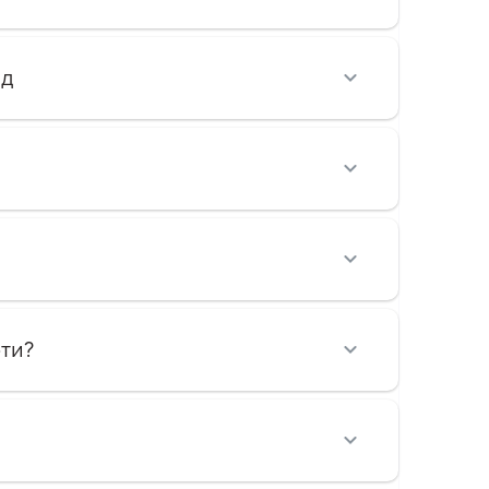
ад
рти?