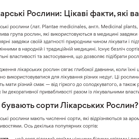
арські Рослини: Цікаві факти, які в
ські рослини (лат. Plantae medicinales, англ. Medicinal plant
ива група рослин, які використовуються в медицині завдяки
ярні завдяки своїй здатності природним чином лікувати і під
інними в народній і традиційній медицині. Існує безліч сорті
льні властивості та застосування, що дозволяє підібрати рос
ження лікарських рослин сягає глибокої давнини, коли їхні ц
но використовуватися для лікування різних недуг. Ці рослин
ь мати різний смак — від гіркого до солодкуватого, а також р
 їм декоративної привабливості разом із лікувальними власт
і бувають сорти Лікарських Рослин?
ські рослини мають численні сорти, які відрізняються за аро
ивостями. Ось декілька популярних сортів:
ашка
— цей сорт відомий своїми ніжними білими квітами і п