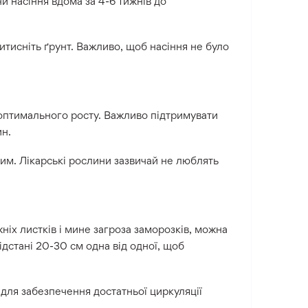
и насіння вдома за 4-6 тижнів до
ритисніть ґрунт. Важливо, щоб насіння не було
 оптимального росту. Важливо підтримувати
н.
им. Лікарські рослини зазвичай не люблять
ніх листків і мине загроза заморозків, можна
дстані 20-30 см одна від одної, щоб
ля забезпечення достатньої циркуляції