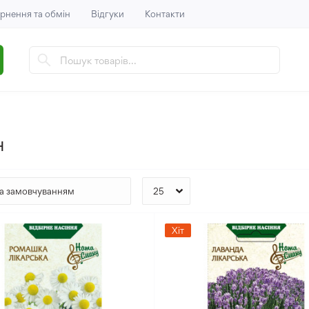
рнення та обмін
Відгуки
Контакти
н
Хіт