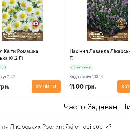
я Квіти Ромашка
Насіння Лаванда Лікарськ
ька (0,2 Г)
Г)
ості
В наявності
ару:
11774
Код товару:
10844
грн.
11.00 грн.
КУПИТИ
КУ
Часто Задавані П
ння Лікарських Рослин: Які є нові сорти?