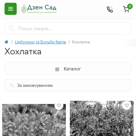
0
Цибулини та Бульби Квітів
Хохлатка
Хохлатка
Каталог