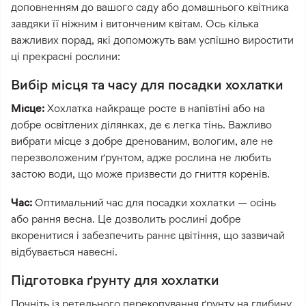
доповненням до вашого саду або домашнього квітника
завдяки її ніжним і витонченим квітам. Ось кілька
важливих порад, які допоможуть вам успішно виростити
ці прекрасні рослини:
Вибір місця та часу для посадки хохлатки
Місце:
Хохлатка найкраще росте в напівтіні або на
добре освітлених ділянках, де є легка тінь. Важливо
вибрати місце з добре дренованим, вологим, але не
перезволоженим ґрунтом, адже рослина не любить
застою води, що може призвести до гниття коренів.
Час:
Оптимальний час для посадки хохлатки — осінь
або рання весна. Це дозволить рослині добре
вкоренитися і забезпечить раннє цвітіння, що зазвичай
відбувається навесні.
Підготовка ґрунту для хохлатки
Почніть із ретельного перекопування ґрунту на глибину