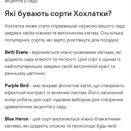
акцентів у саду.
Які бувають сорти Хохлатки?
Хохлатка може стати справжньою окрасою вашого саду
завдяки своїм ніжним та витонченим квітам. Ось кілька
популярних сортів, які варто розглянути для посадки:
Beth Evans
- вирізняється ніжно-рожевими квітами, які
додають саду м'якості та легкості. Цей сорт є одним із
найпопулярніших завдяки своїй витонченій красі та
ранньому цвітінню.
Purple Bird
- має яскраві фіолетові квіти, що створюють
ефектний контраст із зеленим листям. Його насичений
колір робить цей сорт чудовим вибором для створення
драматичних акцентів у саду.
Blue Heron
- цей сорт вирізняється ніжно-блакитними
квітами, які додають спокою та прохолоди будь-якій