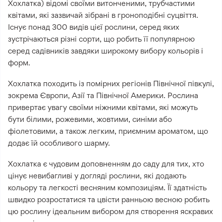
Хохлатка) відомі своїми витонченими, трубчастими
квітами, які зазвичай зібрані в гроноподібні суцвіття.
Існує понад 300 видів цієї рослини, серед яких
зустрічаються різні сорти, що робить її популярною
серед садівників завдяки широкому вибору кольорів і
форм.
Хохлатка походить із помірних регіонів Північної півкулі,
зокрема Європи, Азії та Північної Америки. Рослина
привертає увагу своїми ніжними квітами, які можуть
бути білими, рожевими, жовтими, синіми або
фіолетовими, а також легким, приємним ароматом, що
додає їй особливого шарму.
Хохлатка є чудовим доповненням до саду для тих, хто
цінує невибагливі у догляді рослини, які додають
кольору та легкості весняним композиціям. Її здатність
швидко розростатися та цвісти ранньою весною робить
цю рослину ідеальним вибором для створення яскравих