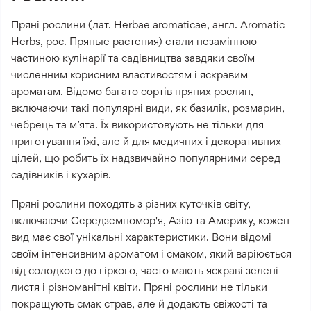
Пряні рослини (лат. Herbae aromaticae, англ. Aromatic
Herbs, рос. Пряные растения) стали незамінною
частиною кулінарії та садівництва завдяки своїм
численним корисним властивостям і яскравим
ароматам. Відомо багато сортів пряних рослин,
включаючи такі популярні види, як базилік, розмарин,
чебрець та м’ята. Їх використовують не тільки для
приготування їжі, але й для медичних і декоративних
цілей, що робить їх надзвичайно популярними серед
садівників і кухарів.
Пряні рослини походять з різних куточків світу,
включаючи Середземномор'я, Азію та Америку, кожен
вид має свої унікальні характеристики. Вони відомі
своїм інтенсивним ароматом і смаком, який варіюється
від солодкого до гіркого, часто мають яскраві зелені
листя і різноманітні квіти. Пряні рослини не тільки
покращують смак страв, але й додають свіжості та