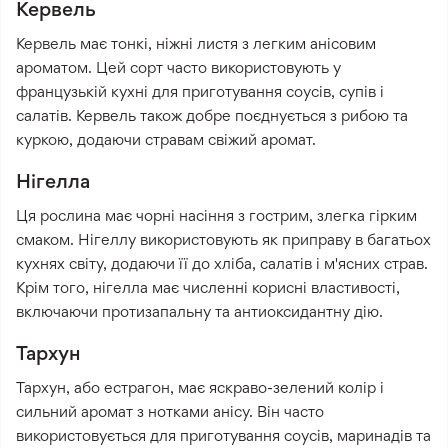
Кервель
Кервель має тонкі, ніжні листя з легким анісовим
ароматом. Цей сорт часто використовують у
французькій кухні для приготування соусів, супів і
салатів. Кервель також добре поєднується з рибою та
куркою, додаючи стравам свіжий аромат.
Нігелла
Ця рослина має чорні насіння з гострим, злегка гірким
смаком. Нігеллу використовують як приправу в багатьох
кухнях світу, додаючи її до хліба, салатів і м'ясних страв.
Крім того, нігелла має численні корисні властивості,
включаючи протизапальну та антиоксидантну дію.
Тархун
Тархун, або естрагон, має яскраво-зелений колір і
сильний аромат з нотками анісу. Він часто
використовується для приготування соусів, маринадів та