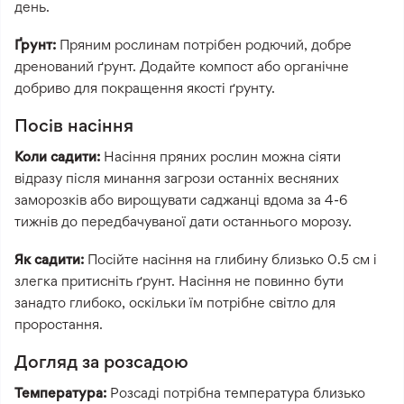
день.
Ґрунт:
Пряним рослинам потрібен родючий, добре
дренований ґрунт. Додайте компост або органічне
добриво для покращення якості ґрунту.
Посів насіння
Коли садити:
Насіння пряних рослин можна сіяти
відразу після минання загрози останніх весняних
заморозків або вирощувати саджанці вдома за 4-6
тижнів до передбачуваної дати останнього морозу.
Як садити:
Посійте насіння на глибину близько 0.5 см і
злегка притисніть ґрунт. Насіння не повинно бути
занадто глибоко, оскільки їм потрібне світло для
проростання.
Догляд за розсадою
Температура:
Розсаді потрібна температура близько