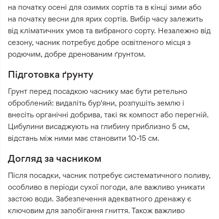
на початку осені для озимих сортів та в кінці зими або
на початку весни для ярих сортів. Вибір часу залежить
від кліматичних умов та вибраного сорту. Незалежно від
сезону, часник потребує добре освітленого місця з
родючим, добре дренованим ґрунтом.
Підготовка ґрунту
Грунт перед посадкою часнику має бути ретельно
оброблений: видаліть бур'яни, розпушіть землю і
внесіть органічні добрива, такі як компост або перегній.
Цибулини висаджують на глибину приблизно 5 см,
відстань між ними має становити 10-15 см.
Догляд за часником
Після посадки, часник потребує систематичного поливу,
особливо в періоди сухої погоди, але важливо уникати
застою води. Забезпечення адекватного дренажу є
ключовим для запобігання гниття. Також важливо