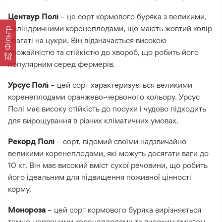
Центаур Полі
– це сорт кормового буряка з великими,
циліндричними коренеплодами, що мають жовтий колір
Фільтр
і багаті на цукри. Він відзначається високою
врожайністю та стійкістю до хвороб, що робить його
популярним серед фермерів.
Урсус Полі
– цей сорт характеризується великими
коренеплодами оранжево-червоного кольору. Урсус
Полі має високу стійкість до посухи і чудово підходить
для вирощування в різних кліматичних умовах.
Рекорд Полі
– сорт, відомий своїми надзвичайно
великими коренеплодами, які можуть досягати ваги до
10 кг. Він має високий вміст сухої речовини, що робить
його ідеальним для підвищення поживної цінності
корму.
Монороза
– цей сорт кормового буряка вирізняється
темно-червоними коренеплодами та високим вмістом