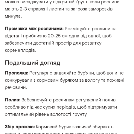
можна висаджувати у відкритий ґрунт, коли рослини
мають 2-3 справжні листки та загроза заморозків
минула.
Проміжки між рослинами:
Розміщуйте рослини на
відстані приблизно 20-25 см одна від одної, щоб
забезпечити достатній простір для розвитку
коренеплодів.
Подальший догляд
Прополка:
Регулярно видаляйте бур'яни, щоб вони не
конкурували з кормовим буряком за вологу та поживні
речовини.
Полив:
Забезпечуйте рослинам регулярний полив,
особливо під час сухих періодів, щоб підтримувати
оптимальний рівень вологості ґрунту.
Збір врожаю:
Кормовий буряк зазвичай збирають
восени, коли коренеплоди досягають оптимальних