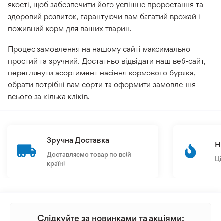
якості, щоб забезпечити його успішне проростання та
здоровий розвиток, гарантуючи вам багатий врожай і
поживний корм для ваших тварин.
Процес замовлення на нашому сайті максимально
простий та зручний. Достатньо відвідати наш веб-сайт,
переглянути асортимент насіння кормового буряка,
обрати потрібні вам сорти та оформити замовлення
всього за кілька кліків.
Зручна Доставка
Н
Доставляємо товар по всій
Ц
країні
Слідкуйте за новинками та акціями: