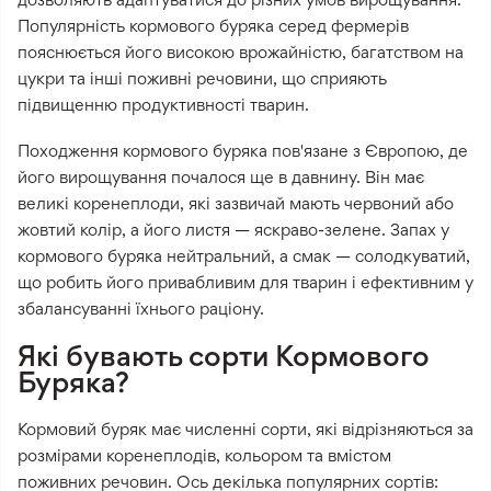
Популярність кормового буряка серед фермерів
пояснюється його високою врожайністю, багатством на
цукри та інші поживні речовини, що сприяють
підвищенню продуктивності тварин.
Походження кормового буряка пов'язане з Європою, де
його вирощування почалося ще в давнину. Він має
великі коренеплоди, які зазвичай мають червоний або
жовтий колір, а його листя — яскраво-зелене. Запах у
кормового буряка нейтральний, а смак — солодкуватий,
що робить його привабливим для тварин і ефективним у
збалансуванні їхнього раціону.
Які бувають сорти Кормового
Буряка?
Кормовий буряк має численні сорти, які відрізняються за
розмірами коренеплодів, кольором та вмістом
поживних речовин. Ось декілька популярних сортів: