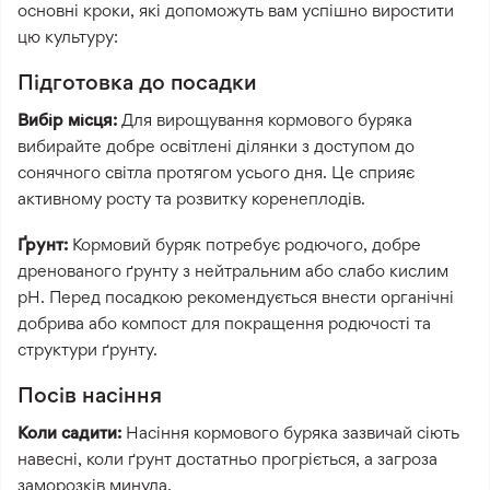
основні кроки, які допоможуть вам успішно виростити
цю культуру:
Підготовка до посадки
Вибір місця:
Для вирощування кормового буряка
вибирайте добре освітлені ділянки з доступом до
сонячного світла протягом усього дня. Це сприяє
активному росту та розвитку коренеплодів.
Ґрунт:
Кормовий буряк потребує родючого, добре
дренованого ґрунту з нейтральним або слабо кислим
рН. Перед посадкою рекомендується внести органічні
добрива або компост для покращення родючості та
структури ґрунту.
Посів насіння
Коли садити:
Насіння кормового буряка зазвичай сіють
навесні, коли ґрунт достатньо прогріється, а загроза
заморозків минула.