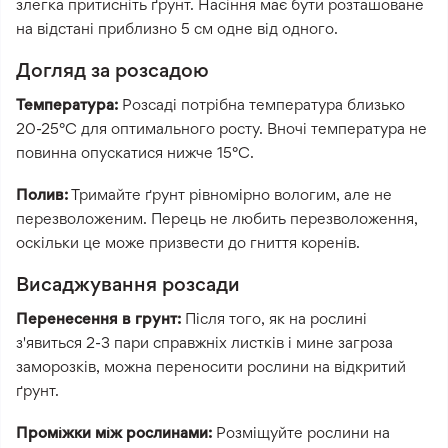
злегка притисніть ґрунт. Насіння має бути розташоване
на відстані приблизно 5 см одне від одного.
Догляд за розсадою
Температура:
Розсаді потрібна температура близько
20-25°C для оптимального росту. Вночі температура не
повинна опускатися нижче 15°C.
Полив:
Тримайте ґрунт рівномірно вологим, але не
перезволоженим. Перець не любить перезволоження,
оскільки це може призвести до гниття коренів.
Висаджування розсади
Перенесення в грунт:
Після того, як на рослині
з'явиться 2-3 пари справжніх листків і мине загроза
заморозків, можна переносити рослини на відкритий
ґрунт.
Проміжки між рослинами:
Розміщуйте рослини на