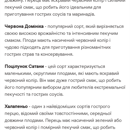
довжину. Перець має яскравий червоний колір і сильний
пекучий смак, що робить його ідеальним для
приготування гострих соусів та маринадів.
Червона Домініка
- популярний сорт, який вирізняється
своєю високою врожайністю та інтенсивним пекучим
смаком. Плоди мають насичений червоний колір і
чудово підходять для приготування різноманітних
гострих страв та консервування.
Поцілунок Сатани
- цей сорт характеризується
маленькими, округлими плодами, які мають яскравий
червоний колір. Він має дуже гострий смак, що робить
його популярним вибором для любителів екстремальної
пекучості та гострих соусів.
Халапеньо
- один з найвідоміших сортів гострого
перцю, відомий своїми товстостінними, середньої
довжини плодами. Перець має насичений зелений або
червоний колір і помірний пекучий смак, що робить