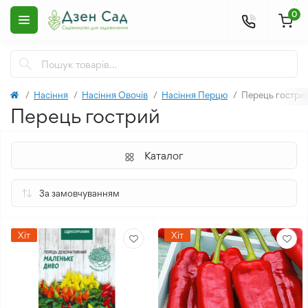
0
Насіння
Насіння Овочів
Насіння Перцю
Перець гостри
Перець гострий
Каталог
Хіт
Хіт