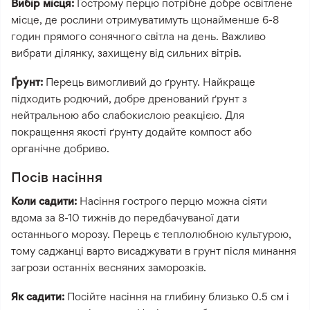
Вибір місця:
Гострому перцю потрібне добре освітлене
місце, де рослини отримуватимуть щонайменше 6-8
годин прямого сонячного світла на день. Важливо
вибрати ділянку, захищену від сильних вітрів.
Ґрунт:
Перець вимогливий до ґрунту. Найкраще
підходить родючий, добре дренований ґрунт з
нейтральною або слабокислою реакцією. Для
покращення якості ґрунту додайте компост або
органічне добриво.
Посів насіння
Коли садити:
Насіння гострого перцю можна сіяти
вдома за 8-10 тижнів до передбачуваної дати
останнього морозу. Перець є теплолюбною культурою,
тому саджанці варто висаджувати в грунт після минання
загрози останніх весняних заморозків.
Як садити:
Посійте насіння на глибину близько 0.5 см і