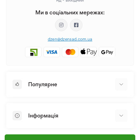
Ми в соціальних мережах:
dzen@dzensad.com.ua
Популярне
Цибулини та Бульби Квітів
Багаторічники
Інформація
Лілія
Півонія
Головна
Насіння