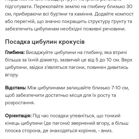
підготувати. Перекопайте землю на глибину близько 30
см, прибираючи всі бур'яни та каміння. Додайте компост
або перегній, що значно покращить структуру ґрунту та
забезпечить цибулинам необхідні поживні речовини.
Посадка цибулин крокусів
Глибина:
Висаджуйте цибулини на глибину, яка втричі
більша за їхній діаметр, зазвичай це від 5 до 10 см. Верх
цибулини, звідки з'являться пагони, повинен дивитись
вгору.
Відстань:
Між цибулинами залишайте близько 7-10 см,
щоб забезпечити достатньо місця для їх росту та
розростання.
Орієнтація:
Під час посадки упевніться, що тонкий
кінець цибулини (де пагони) звернений вгору, а більш
плоска сторона, де знаходяться коріння, - вниз.