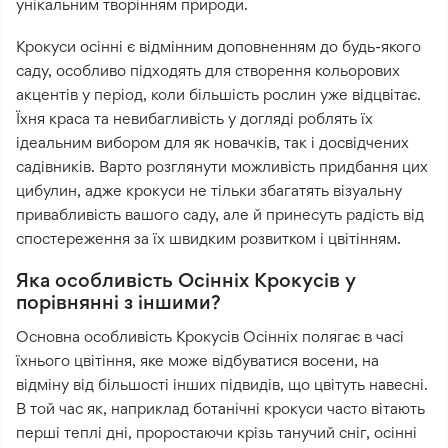
унікальним творінням природи.
Крокуси осінні є відмінним доповненням до будь-якого
саду, особливо підходять для створення кольорових
акцентів у період, коли більшість рослин уже відцвітає.
Їхня краса та невибагливість у догляді роблять їх
ідеальним вибором для як новачків, так і досвідчених
садівників. Варто розглянути можливість придбання цих
цибулин, адже крокуси не тільки збагатять візуальну
привабливість вашого саду, але й принесуть радість від
спостереження за їх швидким розвитком і цвітінням.
Яка особливість Осінніх Крокусів у
порівнянні з іншими?
Основна особливість Крокусів Осінніх полягає в часі
їхнього цвітіння, яке може відбуватися восени, на
відміну від більшості інших підвидів, що цвітуть навесні.
В той час як, наприклад ботанічні крокуси часто вітають
перші теплі дні, проростаючи крізь танучий сніг, осінні