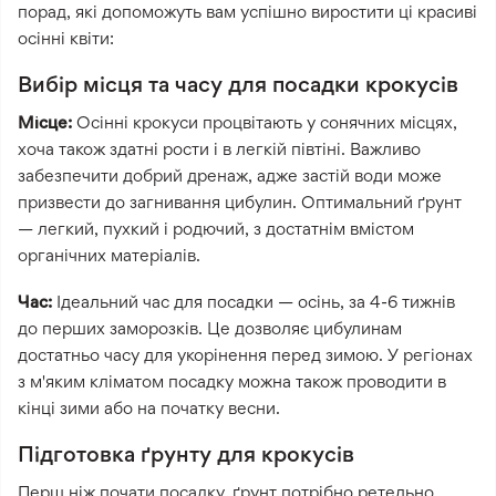
порад, які допоможуть вам успішно виростити ці красиві
осінні квіти:
Вибір місця та часу для посадки крокусів
Місце:
Осінні крокуси процвітають у сонячних місцях,
хоча також здатні рости і в легкій півтіні. Важливо
забезпечити добрий дренаж, адже застій води може
призвести до загнивання цибулин. Оптимальний ґрунт
— легкий, пухкий і родючий, з достатнім вмістом
органічних матеріалів.
Час:
Ідеальний час для посадки — осінь, за 4-6 тижнів
до перших заморозків. Це дозволяє цибулинам
достатньо часу для укорінення перед зимою. У регіонах
з м'яким кліматом посадку можна також проводити в
кінці зими або на початку весни.
Підготовка ґрунту для крокусів
Перш ніж почати посадку, ґрунт потрібно ретельно