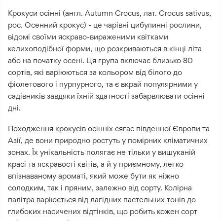
Крокуси осінні (англ. Autumn Crocus, лат. Crocus sativus,
рос. Осенний крокус) - це чарівні цибулинні рослини,
відомі своїми яскраво-вираженими квітками
келихоподібної форми, що розкриваються в кінці літа
або на початку осені. Ця група включає близько 80
сортів, які варіюються за кольором від білого до
фіолетового і пурпурного, та є вкрай популярними у
садівників завдяки їхній здатності забарвлювати осінні
дні.
Походження крокусів осінніх сягає південної Європи та
Азії, де вони природно ростуть у помірних кліматичних
зонах. Їх унікальність полягає не тільки у вишуканій
красі та яскравості квітів, а й у приємному, легко
впізнаваному ароматі, який може бути як ніжно
солодким, так і пряним, залежно від сорту. Колірна
палітра варіюється від лагідних пастельних тонів до
глибоких насичених відтінків, що робить кожен сорт