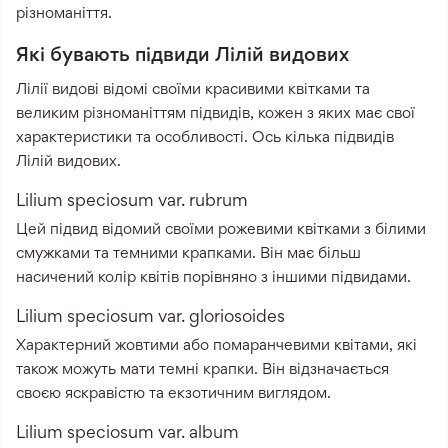
різноманіття.
Які бувають підвиди Лілій видових
Лілії видові відомі своїми красивими квітками та
великим різноманіттям підвидів, кожен з яких має свої
характеристики та особливості. Ось кілька підвидів
Лілій видових.
Lilium speciosum var. rubrum
Цей підвид відомий своїми рожевими квітками з білими
смужками та темними крапками. Він має більш
насичений колір квітів порівняно з іншими підвидами.
Lilium speciosum var. gloriosoides
Характерний жовтими або помаранчевими квітами, які
також можуть мати темні крапки. Він відзначається
своєю яскравістю та екзотичним виглядом.
Lilium speciosum var. album