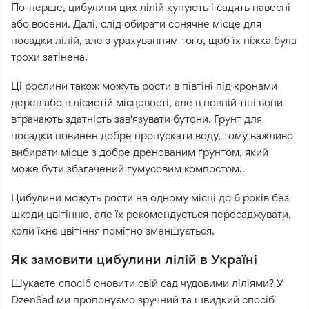
По-перше, цибулини цих лілій купують і садять навесні
або восени. Далі, слід обирати сонячне місце для
посадки лілій, але з урахуванням того, щоб їх ніжка була
трохи затінена.
Ці рослини також можуть рости в півтіні під кронами
дерев або в лісистій місцевості, але в повній тіні вони
втрачають здатність зав'язувати бутони. Ґрунт для
посадки повинен добре пропускати воду, тому важливо
вибирати місце з добре дренованим ґрунтом, який
може бути збагачений гумусовим компостом..
Цибулини можуть рости на одному місці до 6 років без
шкоди цвітінню, але їх рекомендується пересаджувати,
коли їхнє цвітіння помітно зменшується.
Як замовити цибулини лілій в Україні
Шукаєте спосіб оновити свій сад чудовими ліліями? У
DzenSad ми пропонуємо зручний та швидкий спосіб