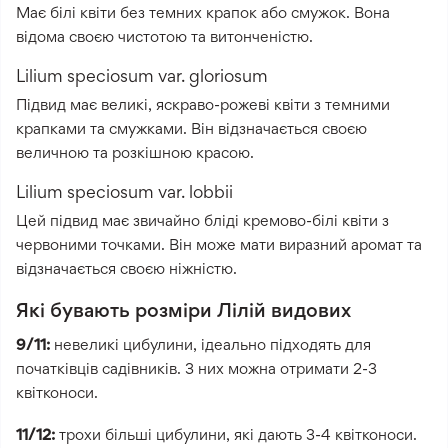
Має білі квіти без темних крапок або смужок. Вона
відома своєю чистотою та витонченістю.
Lilium speciosum var. gloriosum
Підвид має великі, яскраво-рожеві квіти з темними
крапками та смужками. Він відзначається своєю
величною та розкішною красою.
Lilium speciosum var. lobbii
Цей підвид має звичайно бліді кремово-білі квіти з
червоними точками. Він може мати виразний аромат та
відзначається своєю ніжністю.
Які бувають розміри Лілій видових
9/11:
невеликі цибулини, ідеально підходять для
початківців садівників. З них можна отримати 2-3
квітконоси.
11/12:
трохи більші цибулини, які дають 3-4 квітконоси.