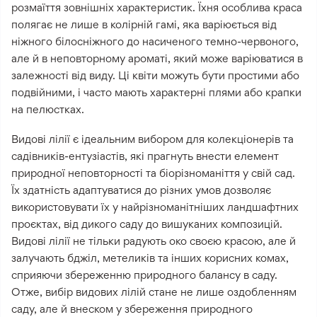
розмаїття зовнішніх характеристик. Їхня особлива краса
полягає не лише в колірній гамі, яка варіюється від
ніжного білосніжного до насиченого темно-червоного,
але й в неповторному ароматі, який може варіюватися в
залежності від виду. Ці квіти можуть бути простими або
подвійними, і часто мають характерні плями або крапки
на пелюстках.
Видові лілії є ідеальним вибором для колекціонерів та
садівників-ентузіастів, які прагнуть внести елемент
природної неповторності та біорізноманіття у свій сад.
Їх здатність адаптуватися до різних умов дозволяє
використовувати їх у найрізноманітніших ландшафтних
проєктах, від дикого саду до вишуканих композицій.
Видові лілії не тільки радують око своєю красою, але й
залучають бджіл, метеликів та інших корисних комах,
сприяючи збереженню природного балансу в саду.
Отже, вибір видових лілій стане не лише оздобленням
саду, але й внеском у збереження природного