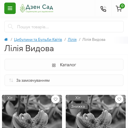
0
Цибулини та Бульби Квітів
Лілія
Лілія Видова
Лілія Видова
Каталог
Хіт
Хіт
Знижка