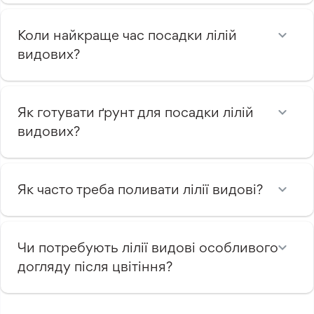
Коли найкраще час посадки лілій
видових?
Як готувати ґрунт для посадки лілій
видових?
Як часто треба поливати лілії видові?
Чи потребують лілії видові особливого
догляду після цвітіння?