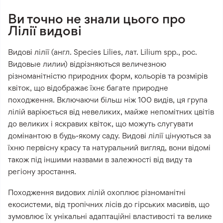
Ви точно не знали цього про
Лілії видові
Видові лілії (англ. Species Lilies, лат. Lilium spp., рос.
Видовые лилии) відрізняються величезною
різноманітністю природних форм, кольорів та розмірів
квіток, що відображає їхнє багате природне
походження. Включаючи більш ніж 100 видів, ця група
лілій варіюється від невеликих, майже непомітних цвітів
до великих і яскравих квіток, що можуть слугувати
домінантою в будь-якому саду. Видові лілії цінуються за
їхню первісну красу та натуральний вигляд, вони відомі
також під іншими назвами в залежності від виду та
регіону зростання.
Походження видових лілій охоплює різноманітні
екосистеми, від тропічних лісів до гірських масивів, що
зумовлює їх унікальні адаптаційні властивості та велике