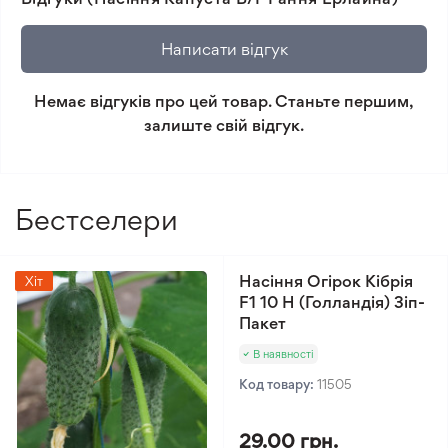
🛡️ Захист покупок. Повернення коштів за товар, що
не відповідає очікуванням, згідно з умовами
Написати відгук
повернення.
Немає відгуків про цей товар. Станьте першим,
Мінімальне замовлення 300 грн.
залиште свій відгук.
Бестселери
Насіння Огірок Кібрія
Хіт
F1 10 Н (Голландія) Зіп-
Пакет
В наявності
Код товару:
11505
29.00 грн.