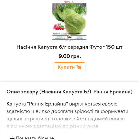
Насіння Капуста б/г середня Футог 150 шт
9.00 грн.
Купити
Опис товару (Насіння Капуста Б/Г Рання Ерлайна)
Капуста "Рання Ерлайна" вирізняється своєю
здатністю швидко досягати зрілості та формувати
щільні, атрактивні головки. Сорт відомий своєю
відмінною адаптацією до різних умов
вирощування, що робить його вибором для
Показати більше