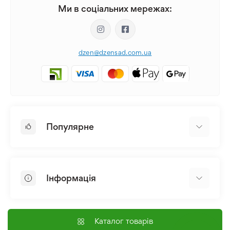
Ми в соціальних мережах:
dzen@dzensad.com.ua
Популярне
Цибулини та Бульби Квітів
Багаторічники
Інформація
Лілія
Півонія
Головна
Насіння
Доставка і оплата
Каталог товарів
Лілійник