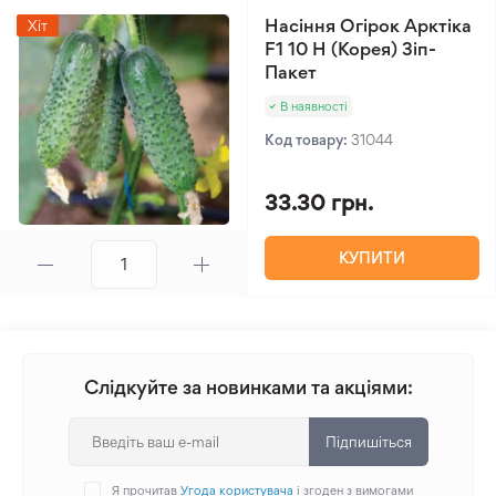
Насіння Огірок Арктіка
Хіт
F1 10 Н (Корея) Зіп-
Пакет
В наявності
Код товару:
31044
33.30 грн.
КУПИТИ
Слідкуйте за новинками та акціями:
Підпишіться
Я прочитав
Угода користувача
і згоден з вимогами