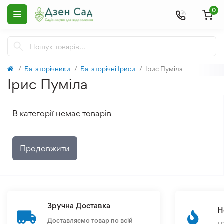
0
Багаторічники
Багаторічні Іриси
Ірис Пуміла
Ірис Пуміла
В категорії немає товарів
Продовжити
Зручна Доставка
Н
Доставляємо товар по всій