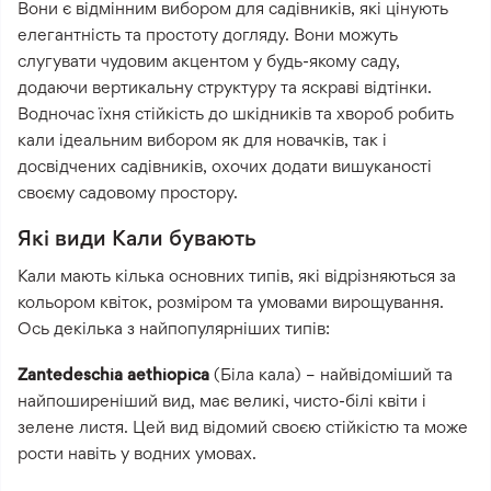
Вони є відмінним вибором для садівників, які цінують
елегантність та простоту догляду. Вони можуть
слугувати чудовим акцентом у будь-якому саду,
додаючи вертикальну структуру та яскраві відтінки.
Водночас їхня стійкість до шкідників та хвороб робить
кали ідеальним вибором як для новачків, так і
досвідчених садівників, охочих додати вишуканості
своєму садовому простору.
Які види Кали бувають
Кали мають кілька основних типів, які відрізняються за
кольором квіток, розміром та умовами вирощування.
Ось декілька з найпопулярніших типів:
Zantedeschia aethiopica
(Біла кала) – найвідоміший та
найпоширеніший вид, має великі, чисто-білі квіти і
зелене листя. Цей вид відомий своєю стійкістю та може
рости навіть у водних умовах.