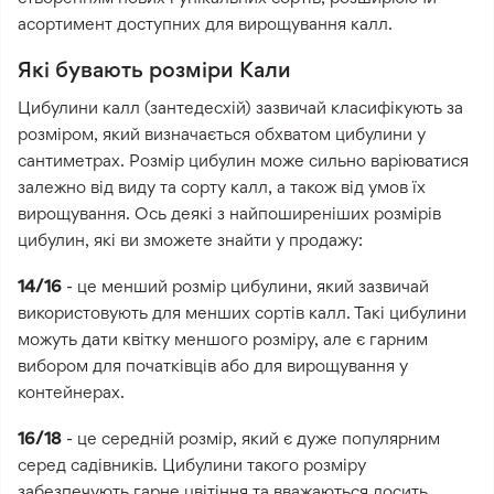
асортимент доступних для вирощування калл.
Які бувають розміри Кали
Цибулини калл (зантедесхій) зазвичай класифікують за
розміром, який визначається обхватом цибулини у
сантиметрах. Розмір цибулин може сильно варіюватися
залежно від виду та сорту калл, а також від умов їх
вирощування. Ось деякі з найпоширеніших розмірів
цибулин, які ви зможете знайти у продажу:
14/16
- це менший розмір цибулини, який зазвичай
використовують для менших сортів калл. Такі цибулини
можуть дати квітку меншого розміру, але є гарним
вибором для початківців або для вирощування у
контейнерах.
16/18
- це середній розмір, який є дуже популярним
серед садівників. Цибулини такого розміру
забезпечують гарне цвітіння та вважаються досить