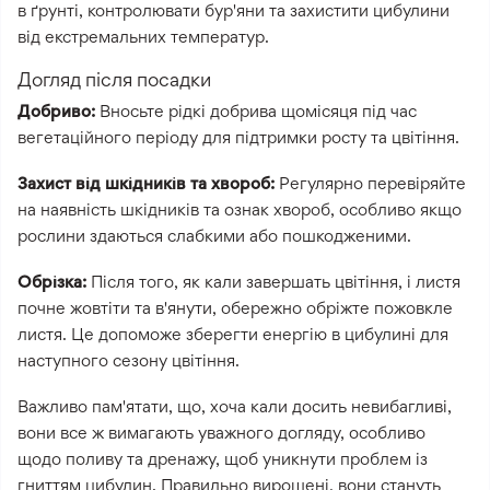
в ґрунті, контролювати бур'яни та захистити цибулини
від екстремальних температур.
Догляд після посадки
Добриво:
Вносьте рідкі добрива щомісяця під час
вегетаційного періоду для підтримки росту та цвітіння.
Захист від шкідників та хвороб:
Регулярно перевіряйте
на наявність шкідників та ознак хвороб, особливо якщо
рослини здаються слабкими або пошкодженими.
Обрізка:
Після того, як кали завершать цвітіння, і листя
почне жовтіти та в'янути, обережно обріжте пожовкле
листя. Це допоможе зберегти енергію в цибулині для
наступного сезону цвітіння.
Важливо пам'ятати, що, хоча кали досить невибагливі,
вони все ж вимагають уважного догляду, особливо
щодо поливу та дренажу, щоб уникнути проблем із
гниттям цибулин. Правильно вирощені, вони стануть