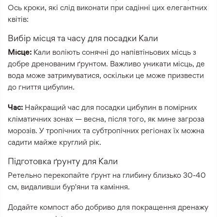
Ось кроки, які слід виконати при садінні цих елегантних
квітів:
Вибір місця та часу для посадки Кали
Місце:
Кали воліють сонячні до напівтіньових місць з
добре дренованим ґрунтом. Важливо уникати місць, де
вода може затримуватися, оскільки це може призвести
до гниття цибулин.
Час:
Найкращий час для посадки цибулин в помірних
кліматичних зонах — весна, після того, як мине загроза
морозів. У тропічних та субтропічних регіонах їх можна
садити майже круглий рік.
Підготовка ґрунту для Кали
Ретельно перекопайте ґрунт на глибину близько 30-40
см, видаливши бур'яни та каміння.
Додайте компост або добриво для покращення дренажу