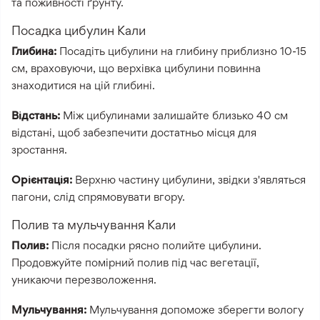
та поживності ґрунту.
Посадка цибулин Кали
Глибина:
Посадіть цибулини на глибину приблизно 10-15
см, враховуючи, що верхівка цибулини повинна
знаходитися на цій глибині.
Відстань:
Між цибулинами залишайте близько 40 см
відстані, щоб забезпечити достатньо місця для
зростання.
Орієнтація:
Верхню частину цибулини, звідки з'являться
пагони, слід спрямовувати вгору.
Полив та мульчування Кали
Полив:
Після посадки рясно полийте цибулини.
Продовжуйте помірний полив під час вегетації,
уникаючи перезволоження.
Мульчування:
Мульчування допоможе зберегти вологу