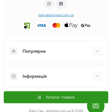
dzen@dzensad.com.ua
Популярне
Цибулини та Бульби Квітів
Багаторічники
Інформація
Лілія
Півонія
Головна
Насіння
Доставка і оплата
Каталог товарів
Лілійник
Контакти
Про нас
Дзен Сад - dzensad.com.ua
© 2026