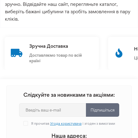
зручно. Відвідайте наш сайт, перегляньте каталог,
виберіть бажані цибулини та зробіть замовлення в пару
кліків.
Зручна Доставка
Н
Доставляємо товар по всій
Ц
країні
Слідкуйте за новинками та акціями:
Підпишіться
Я прочитав
Угода користувача
і згоден з вимогами
Наша адреса: