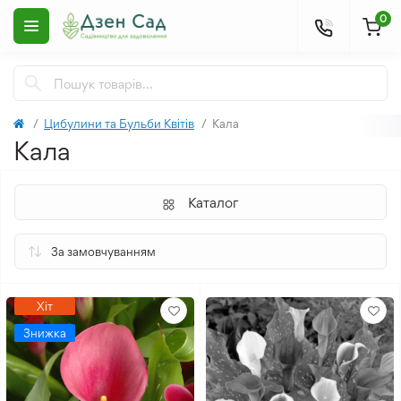
0
Цибулини та Бульби Квітів
Кала
Кала
Каталог
Хіт
Знижка