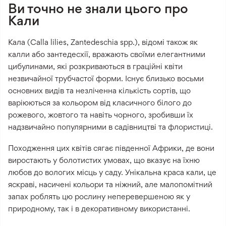
Ви точно не знали цього про
Кали
Кала (Calla lilies, Zantedeschia spp.), відомі також як
калли або зантедесхії, вражають своїми елегантними
цибулинами, які розкриваються в граційні квіти
незвичайної трубчастої форми. Існує близько восьми
основних видів та незліченна кількість сортів, що
варіюються за кольором від класичного білого до
рожевого, жовтого та навіть чорного, зробивши їх
надзвичайно популярними в садівництві та флористиці.
Походження цих квітів сягає південної Африки, де вони
виростають у болотистих умовах, що вказує на їхню
любов до вологих місць у саду. Унікальна краса кали, це
яскраві, насичені кольори та ніжний, але малопомітний
запах роблять цю рослину неперевершеною як у
природному, так і в декоративному використанні.