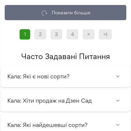
Показати більше
1
2
3
4
>
>|
Часто Задавані Питання
Кала: Які є нові сорти?
Кала: Хіти продаж на Дзен Сад
Кала: Які найдешевші сорти?