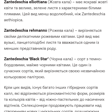
Zantedeschia elliottiana
(Жовта кала) – має яскраві жовті
квіти та велике, зелене листя з характерними білими
плямами. Цей вид менш водолюбний, ніж Zantedeschia
aethiopica.
Zantedeschia rehmannii
(Рожева кала) – вирізняється
своїми делікатними рожевими квітами. Цей вид має
вузькі, ланцетоподібні листя та вважається одним із
менших представників роду.
Zantedeschia ‘Black Star’
(Чорна кала) – сорт з темно-
бордовими, майже чорними квітами. Це один із
сучасних сортів, який вирізняється своєю незвичайною
кольоровою палітрою.
Крім цих видів, існує багато інших гібридних сортів
калл, які відрізняються різноманітністю форм, розмірів
та кольорів квітів – від ніжно-пастельних до насичених
відтінків. Селекціонери продовжують працювати над
створенням нових і унікальних сортів, розширюючи