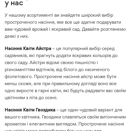
у нас
У нашому асортименті ви знайдете широкий вибір
простроченого насіння, яке все ще здатне подарувати
вам чудовий врожай і яскравий сад. Давайте розглянемо
деякі з них.
Насіння Квіти Айстра
– це популярний вибір серед
садівників, які прагнуть додати яскравих кольорів до
свого саду. Айстри відомі своєю пишністю і
різноманіттям відтінків, від білого до насиченого
фіолетового. Прострочене насіння айстр може бути
менш схоже, але при правильному догляді воно все
одно виросте в гарні квіти, які будуть радувати вас своїм
цвітінням з літа до осені.
Насіння Квіти Гвоздика
– ще один чудовий варіант для
вашого квітника. Гвоздики славляться своїм витонченим
ароматом і елегантним виглядом. Прострочене насіння
цих квітів може потребувати більше часу для