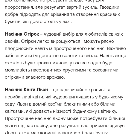
проростання, але результат вартий зусиль. Гвоздики
добре підходять для зрізання та створення красивих
букетів, які довго стоять у вазі.
Насіння Огірок
– чудовий вибір для любителів свіжих
овочів. Огірки легко вирощуються і можуть рясно
плодоносити навіть із простроченого насіння. Важливо
забезпечити їм достатньо вологи та світла. Навіть якщо
схожість буде трохи нижчою, у вас все одно буде
можливість насолодитися хрусткими та соковитими
огірками власного врожаю.
Насіння Квіти Льон
– це надзвичайно красиві та
невибагливі квіти, які чудово виглядають у будь-якому
саду. Льон відомий своїми блакитними або білими
квітками, які додають ніжності будь-якому квітнику.
Прострочене насіння льону може потребувати більшої
уваги під час посіву, але результат вас приємно здивує.
Льон також має корисні властивості для ґрунту,