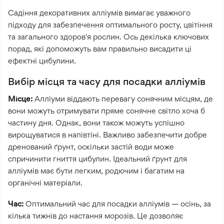
Садіння декоративних алліумів вимагає уважного
підходу для забезпечення оптимального росту, цвітіння
та загального здоров'я рослин. Ось декілька ключових
порад, які допоможуть вам правильно висадити ці
ефектні цибулини.
Вибір місця та часу для посадки алліумів
Місце:
Алліуми віддають перевагу сонячним місцям, де
вони можуть отримувати пряме сонячне світло хоча б
частину дня. Однак, вони також можуть успішно
вирощуватися в напівтіні. Важливо забезпечити добре
дренований ґрунт, оскільки застій води може
спричинити гниття цибулин. Ідеальний ґрунт для
алліумів має бути легким, родючим і багатим на
органічні матеріали.
Час:
Оптимальний час для посадки алліумів — осінь, за
кілька тижнів до настання морозів. Це дозволяє