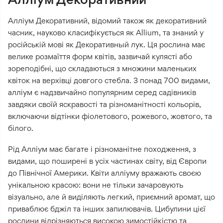
Алліум Декоративний, відомий також як декоративний
часник, науково класифікується як Allium, та знаний у
російській мові як Декоративный лук. Ця рослина має
велике розмаїття форм квітів, зазвичай кулясті або
зореподібні, що складаються з множини маленьких
квіток на верхівці довгого стебла. З понад 700 видами,
алліум є надзвичайно популярним серед садівників
завдяки своїй яскравості та різноманітності кольорів,
включаючи відтінки фіолетового, рожевого, жовтого, та
білого.
Рід Алліум має багате і різноманітне походження, з
видами, що поширені в усіх частинах світу, від Європи
до Північної Америки. Квіти алліуму вражають своєю
унікальною красою: вони не тільки зачаровують
візуально, але й виділяють легкий, приємний аромат, що
приваблює бджіл та інших запилювачів. Цибулини цієї
рослини відрізняються високою зимостійкістю та