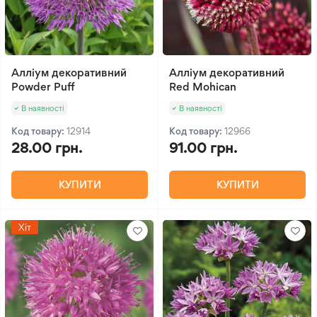
Алліум декоративний
Алліум декоративний
Powder Puff
Red Mohican
В наявності
В наявності
Код товару:
12914
Код товару:
12966
28.00 грн.
91.00 грн.
КУПИТИ
КУПИТИ
Хіт