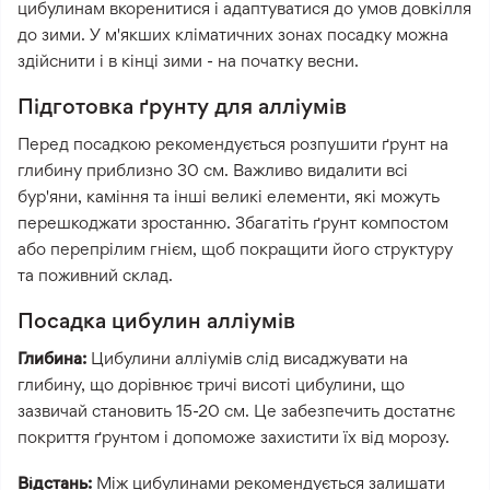
цибулинам вкоренитися і адаптуватися до умов довкілля
до зими. У м'якших кліматичних зонах посадку можна
здійснити і в кінці зими - на початку весни.
Підготовка ґрунту для алліумів
Перед посадкою рекомендується розпушити ґрунт на
глибину приблизно 30 см. Важливо видалити всі
бур'яни, каміння та інші великі елементи, які можуть
перешкоджати зростанню. Збагатіть ґрунт компостом
або перепрілим гнієм, щоб покращити його структуру
та поживний склад.
Посадка цибулин алліумів
Глибина:
Цибулини алліумів слід висаджувати на
глибину, що дорівнює тричі висоті цибулини, що
зазвичай становить 15-20 см. Це забезпечить достатнє
покриття ґрунтом і допоможе захистити їх від морозу.
Відстань:
Між цибулинами рекомендується залишати