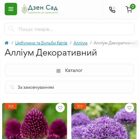
0
Цибулини та Бульби Квітів
Алліум
Алліум Декоративний
Алліум Декоративний
Каталог
Хіт
Хіт