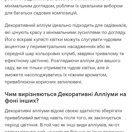
мінімальним доглядом, роблячи їх ідеальним вибором
для багатьох садових композицій.
Декоративний алліум ідеально підходить для садівників,
які цінують красу з мінімальними зусиллями по догляду.
Його яскраві кулясті квітки можуть слугувати чудовим
акцентом у периметральних насадженнях або як
середній шар кольорових клумб, завдяки тривалому та
ефектному цвітінню. Розглядаючи алліум для вашого
саду, ви не тільки отримаєте чудові квітки, але й
зможете насолоджуватись їх ніжним ароматом,
приваблюючи корисних запилювачі.
Чим вирізняються Декоративні Алліуми на
фоні інших?
Декоративні алліуми відомі своєю здатністю зберігати
привабливий вигляд навіть після того, як закінчується
період цвітіння. В той час як інші види алліумів, як-от
алліум гігантський, цінуються більше за їхню величину