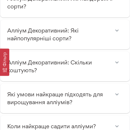
сорти?
Алліум Декоративний: Які
найпопулярніші сорти?
Фільтр
Алліум Декоративний: Скільки
коштують?
Які умови найкраще підходять для
вирощування алліумів?
Коли найкраще садити алліуми?