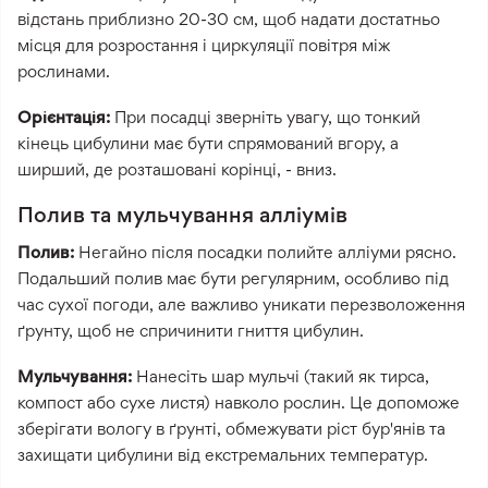
відстань приблизно 20-30 см, щоб надати достатньо
місця для розростання і циркуляції повітря між
рослинами.
Орієнтація:
При посадці зверніть увагу, що тонкий
кінець цибулини має бути спрямований вгору, а
ширший, де розташовані корінці, - вниз.
Полив та мульчування алліумів
Полив:
Негайно після посадки полийте алліуми рясно.
Подальший полив має бути регулярним, особливо під
час сухої погоди, але важливо уникати перезволоження
ґрунту, щоб не спричинити гниття цибулин.
Мульчування:
Нанесіть шар мульчі (такий як тирса,
компост або сухе листя) навколо рослин. Це допоможе
зберігати вологу в ґрунті, обмежувати ріст бур'янів та
захищати цибулини від екстремальних температур.