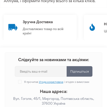
Алліума, і оформити покупку всього за кілька кліків.
Зручна Доставка
Н
Доставляємо товар по всій
Ц
країні
Слідкуйте за новинками та акціями:
Підпишіться
Я прочитав
Угода користувача
і згоден з вимогами
Наша адреса:
Вул. Гоголя, 45/1, Миргород, Полтавська область,
37600 Україна