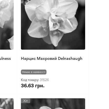
lness
Нарцис Махровий Delnashaugh
Немає в наявності
Код товару:
31526
36.63 грн.
Хіт