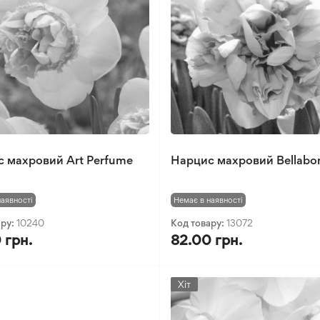
 махровий Art Perfume
Нарцис махровий Bellab
наявності
Немає в наявності
ару:
10240
Код товару:
13072
 грн.
82.00 грн.
Хіт