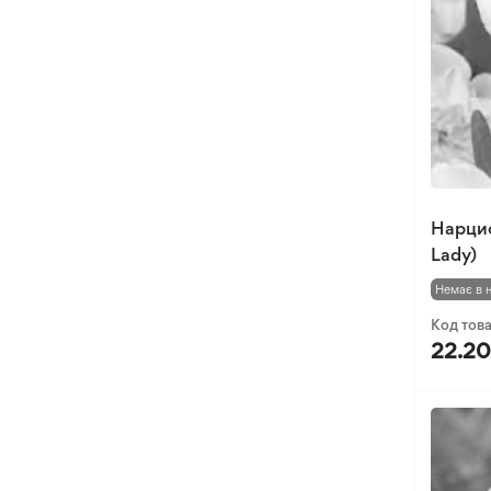
Нарцис
Lady)
Немає в 
Код тов
22.20