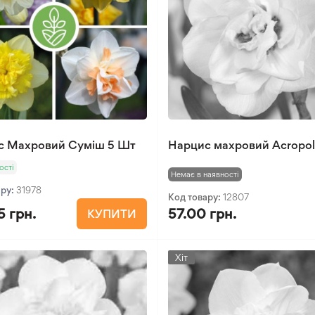
с Махровий Суміш 5 Шт
Нарцис махровий Acropol
ості
Немає в наявності
ару:
31978
Код товару:
12807
5 грн.
57.00 грн.
КУПИТИ
Хіт