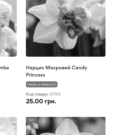
omba
Нарцис Махровий Candy
Princess
Немає в наявності
Код товару:
30165
25.00 грн.
Хіт