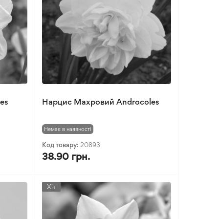
es
Нарцис Махровий Androcoles
Немає в наявності
Код товару:
20893
38.90 грн.
Хіт