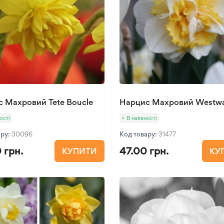
 Махровий Tete Boucle
Нарцис Махровий Westw
ості
В наявності
ару:
30096
Код товару:
31477
 грн.
47.00 грн.
КУПИТИ
КУ