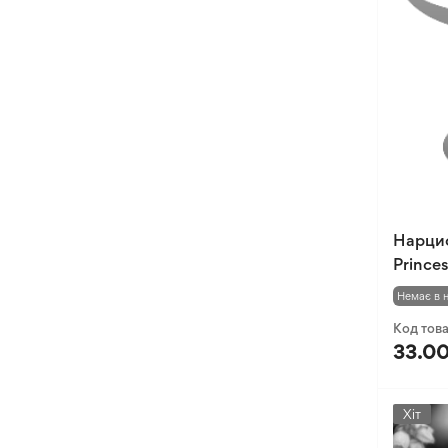
Нарци
Prince
Немає в 
Код тов
33.00
Хіт