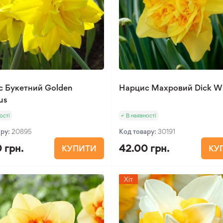
 Букетний Golden
Нарцис Махровий Dick W
us
ості
В наявності
ару:
20895
Код товару:
30191
 грн.
42.00 грн.
КУПИТИ
КУ
Хіт