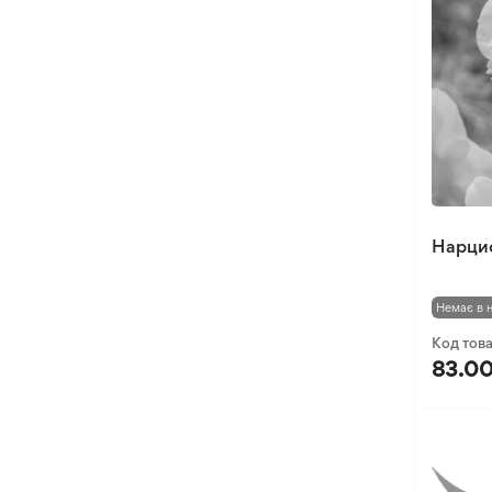
Нарцис
Немає в 
Код тов
83.00