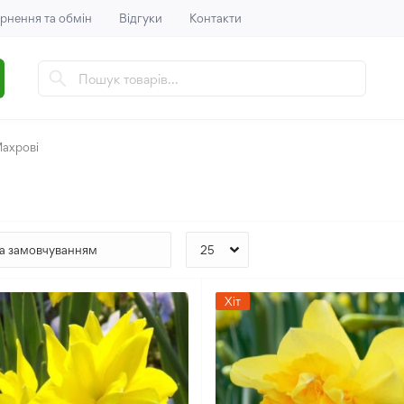
рнення та обмін
Відгуки
Контакти
ахрові
Хіт