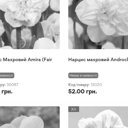
 Махровий Amira (Fair
Нарцис махровий Androcl
наявності
Немає в наявності
ару:
30087
Код товару:
13020
 грн.
52.00 грн.
Хіт