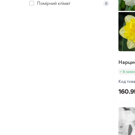
Помірний клімат
8
Нарци
В наявн
Код тов
160.9