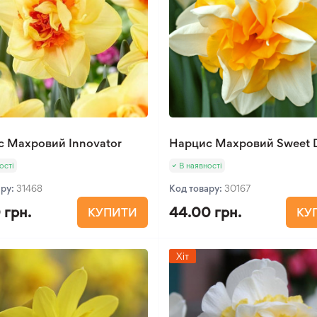
 Махровий Innovator
Нарцис Махровий Sweet D
ості
В наявності
ару:
31468
Код товару:
30167
 грн.
44.00 грн.
КУПИТИ
КУ
Хіт