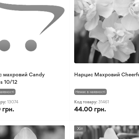
с махровий Candy
Нарцис Махровий Cheerfu
ss 10/12
наявності
Немає в наявності
ару:
13074
Код товару:
31461
 грн.
44.00 грн.
Хіт