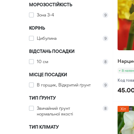
МОРОЗОСТІЙКІСТЬ
Гіацинтоїдес
Зона 3-4
9
Глоріоза
Канна
КОРІНЬ
Кардіокрінум
Цибулина
9
Неріне
ВІДСТАНЬ ПОСАДКИ
Оксалис
Нарцис
10 см
Такка
8
Хлідантус
В наявн
МІСЦЕ ПОСАДКИ
Хохлатка
Код тов
В горщик, Відкритий ґрунт
9
Іксія
45.00
ТИП ҐРУНТУ
Еукоміс
Фрезія
Звичайний ґрунт
8
Хіт
нормальної якості
ТИП КЛІМАТУ