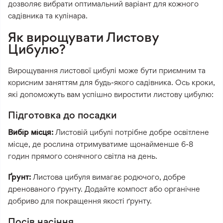
дозволяє вибрати оптимальний варіант для кожного
садівника та кулінара.
Як вирощувати Листову
Цибулю?
Вирощування листової цибулі може бути приємним та
корисним заняттям для будь-якого садівника. Ось кроки,
які допоможуть вам успішно виростити листову цибулю:
Підготовка до посадки
Вибір місця:
Листовій цибулі потрібне добре освітлене
місце, де рослина отримуватиме щонайменше 6-8
годин прямого сонячного світла на день.
Ґрунт:
Листова цибуля вимагає родючого, добре
дренованого ґрунту. Додайте компост або органічне
добриво для покращення якості ґрунту.
Посів насіння