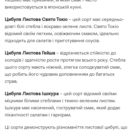
використовується в японській кухні.
Цибуля Листова Свято Токіо
– цей сорт має середньо-
довгі білі стебла і яскраво-зелене листя. Свято Токіо
відомий своїм легким, освіжаючим смаком, ідеально
підходить для салатів і приготування соусів.
Цибуля Листова Гейша
– відрізняється стійкістю до
холодів і здатністю рости протягом всього року. Стебла
цього сорту мають ніжний, злегка солодкуватий смак,
що робить його чудовим доповненням до багатьох
страв.
Цибуля Листова Ішікура
– цей сорт відомий своїми
міцними білими стеблами і темно-зеленим листям.
Ішікура має насичений, гоструватий смак, який додає
пікантності салатам і гарнірам.
Ці сорти демонструють різноманіття листової цибулі, що