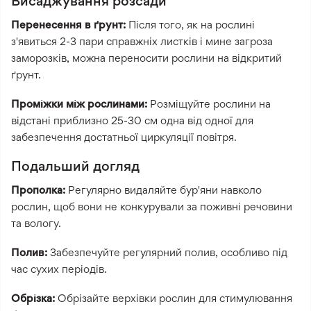
Висаджування розсади
Перенесення в ґрунт:
Після того, як на рослині
з'явиться 2-3 пари справжніх листків і мине загроза
заморозків, можна переносити рослини на відкритий
ґрунт.
Проміжки між рослинами:
Розміщуйте рослини на
відстані приблизно 25-30 см одна від одної для
забезпечення достатньої циркуляції повітря.
Подальший догляд
Прополка:
Регулярно видаляйте бур'яни навколо
рослин, щоб вони не конкурували за поживні речовини
та вологу.
Полив:
Забезпечуйте регулярний полив, особливо під
час сухих періодів.
Обрізка:
Обрізайте верхівки рослин для стимулювання