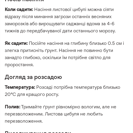
Коли садити:
Насіння листової цибулі можна сіяти
відразу після минання загрози останніх весняних
заморозків або вирощувати саджанці вдома за 4-6
тижнів до передбачуваної дати останнього морозу.
Як садити:
Посійте насіння на глибину близько 0.5 см і
злегка притисніть ґрунт. Насіння не повинно бути
занадто глибоко, оскільки їм потрібне світло для
проростання.
Догляд за розсадою
Температура:
Розсаді потрібна температура близько
20°C для кращого росту.
Полив:
Тримайте ґрунт рівномірно вологим, але не
перезволоженим. Листова цибуля не любить
перезволоження.