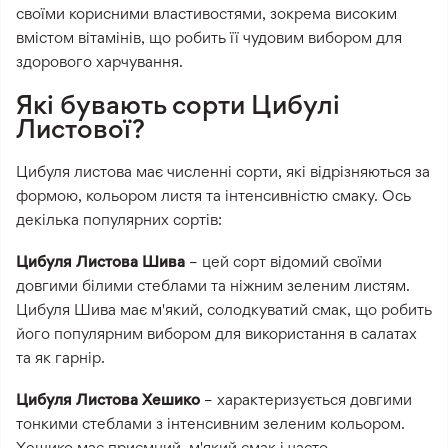
своїми корисними властивостями, зокрема високим
вмістом вітамінів, що робить її чудовим вибором для
здорового харчування.
Які бувають сорти Цибулі
Листової?
Цибуля листова має численні сорти, які відрізняються за
формою, кольором листя та інтенсивністю смаку. Ось
декілька популярних сортів:
Цибуля Листова Шива
– цей сорт відомий своїми
довгими білими стеблами та ніжним зеленим листям.
Цибуля Шива має м'який, солодкуватий смак, що робить
його популярним вибором для використання в салатах
та як гарнір.
Цибуля Листова Хешико
– характеризується довгими
тонкими стеблами з інтенсивним зеленим кольором.
Хешико має приємний, м'який смак і часто