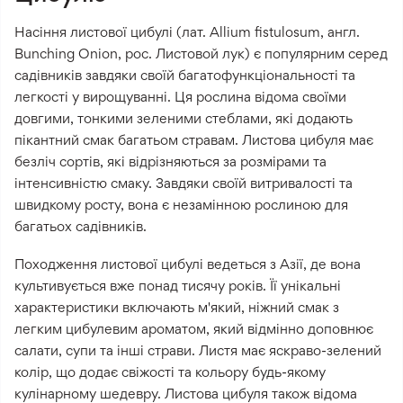
Насіння листової цибулі (лат. Allium fistulosum, англ.
Bunching Onion, рос. Листовой лук) є популярним серед
садівників завдяки своїй багатофункціональності та
легкості у вирощуванні. Ця рослина відома своїми
довгими, тонкими зеленими стеблами, які додають
пікантний смак багатьом стравам. Листова цибуля має
безліч сортів, які відрізняються за розмірами та
інтенсивністю смаку. Завдяки своїй витривалості та
швидкому росту, вона є незамінною рослиною для
багатьох садівників.
Походження листової цибулі ведеться з Азії, де вона
культивується вже понад тисячу років. Її унікальні
характеристики включають м'який, ніжний смак з
легким цибулевим ароматом, який відмінно доповнює
салати, супи та інші страви. Листя має яскраво-зелений
колір, що додає свіжості та кольору будь-якому
кулінарному шедевру. Листова цибуля також відома