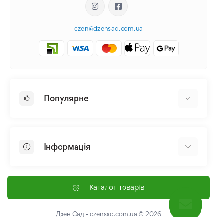
dzen@dzensad.com.ua
Популярне
Цибулини та Бульби Квітів
Багаторічники
Інформація
Лілія
Півонія
Головна
Насіння
Доставка і оплата
Каталог товарів
Лілійник
Контакти
Про нас
Дзен Сад - dzensad.com.ua
© 2026