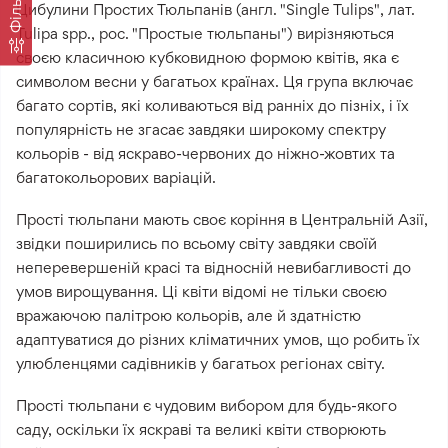
Фільтр
Цибулини Простих Тюльпанів (англ. "Single Tulips", лат.
Tulipa spp., рос. "Простые тюльпаны") вирізняються
своєю класичною кубковидною формою квітів, яка є
символом весни у багатьох країнах. Ця група включає
багато сортів, які коливаються від ранніх до пізніх, і їх
популярність не згасає завдяки широкому спектру
кольорів - від яскраво-червоних до ніжно-жовтих та
багатокольорових варіацій.
Прості тюльпани мають своє коріння в Центральній Азії,
звідки поширились по всьому світу завдяки своїй
неперевершеній красі та відносній невибагливості до
умов вирощування. Ці квіти відомі не тільки своєю
вражаючою палітрою кольорів, але й здатністю
адаптуватися до різних кліматичних умов, що робить їх
улюбленцями садівників у багатьох регіонах світу.
Прості тюльпани є чудовим вибором для будь-якого
саду, оскільки їх яскраві та великі квіти створюють