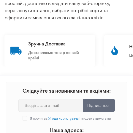
простий: достатньо відвідати нашу веб-сторінку,
переглянути каталог, вибрати потрібні сорти та
оформити замовлення всього за кілька кліків.
Зручна Доставка
Н
Доставляємо товар по всій
Ц
країні
Слідкуйте за новинками та акціями:
Підпишіться
Я прочитав
Угода користувача
і згоден з вимогами
Наша адреса: