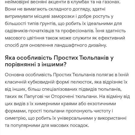
неймовірні весняні акценти в клумбах та на газонах.
Вони не вимагають складного догляду, здатні
витримувати місцеві заморозки і добре ростуть у
більшості типів ґрунтів, що робить їх ідеальними для
садівників-початківців та професіоналів. Їхня здатність
масового цвітіння також може служити як ефективний
спосіб для оновлення ландшафтного дизайну.
Яка особливість Простих Тюльпанів у
порівнянні з іншими?
Основна особливість Простих Тюльпанів полягає в їхній
класичній кубковидній формі пелюсток, яка відрізняє їх
від інших, більш спеціалізованих підвидів тюльпанів,
таких як Папугові чи Оторочені тюльпани. На відміну від
цих видів з їх химерними краями або екзотичними
формами, прості тюльпани пропонують чистоту і
симетрію, що робить їх універсальними у використанні
та популярними для масових посадок.