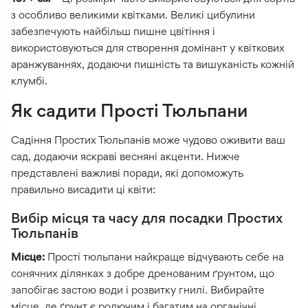
з особливо великими квітками. Великі цибулини
забезпечують найбільш пишне цвітіння і
використовуються для створення домінант у квіткових
аранжуваннях, додаючи пишність та вишуканість кожній
клумбі.
Як садити Прості Тюльпани
Садіння Простих Тюльпанів може чудово оживити ваш
сад, додаючи яскраві весняні акценти. Нижче
представлені важливі поради, які допоможуть
правильно висадити ці квіти:
Вибір місця та часу для посадки Простих
Тюльпанів
Місце:
Прості тюльпани найкраще відчувають себе на
сонячних ділянках з добре дренованим ґрунтом, що
запобігає застою води і розвитку гнилі. Вибирайте
місце, де ґрунт є родючим і багатим на органічні