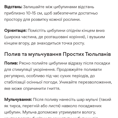
Відстань:
Залишайте між цибулинами відстань
приблизно 10-15 см, щоб забезпечити достатньо
простору для розвитку кожної рослини.
Орієнтація:
Помістіть цибулини спіднім кінцем вниз
(широка частина, де розташовані коріння), і вузьким
кінцем вгору, де знаходиться точка росту.
Полив та мульчування Простих Тюльпанів
Полив:
Рясно полийте цибулини відразу після посадки
для стимуляції укорінення. Продовжуйте поливати
регулярно, особливо під час сухих періодів, до
стабілізації осінньої погоди. Уникайте перезволоження,
яке може спричинити гниття.
Мульчування:
Після поливу нанесіть шар мульчі (такий
як тирса, перегній або листя) навколо посаджених
цибулин. Мульча допоможе утримувати вологу,