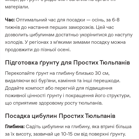
матеріали.
Час:
Оптимальний час для посадки — осінь, за 6-8
тижнів до настання перших заморозків. Цей час
дозволить цибулинам достатньо укорінитися до наступу
холодів. У регіонах з м'якими зимами посадку можна
продовжити до пізньої осені.
Підготовка ґрунту для Простих Тюльпанів
Перекопайте ґрунт на глибину близько 30 см,
видаляючи всі бур’яни, каміння та інші перешкоди.
Додайте компост або перегній для підвищення
поживної цінності ґрунту і покращення його структури,
що сприятиме здоровому росту тюльпанів.
Посадка цибулин Простих Тюльпанів
Глибина:
Садіть цибулини на глибину, яка втричі більша
за їх висоту, зазвичай це 10-15 см від поверхні ґрунту.