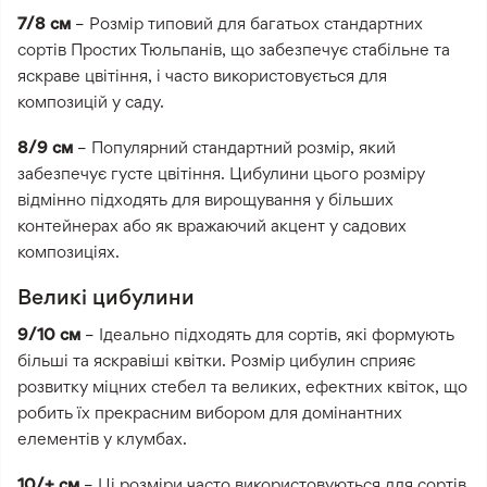
7/8 см
– Розмір типовий для багатьох стандартних
сортів Простих Тюльпанів, що забезпечує стабільне та
яскраве цвітіння, і часто використовується для
композицій у саду.
8/9 см
– Популярний стандартний розмір, який
забезпечує густе цвітіння. Цибулини цього розміру
відмінно підходять для вирощування у більших
контейнерах або як вражаючий акцент у садових
композиціях.
Великі цибулини
9/10 см
– Ідеально підходять для сортів, які формують
більші та яскравіші квітки. Розмір цибулин сприяє
розвитку міцних стебел та великих, ефектних квіток, що
робить їх прекрасним вибором для домінантних
елементів у клумбах.
10/+ см
– Ці розміри часто використовуються для сортів