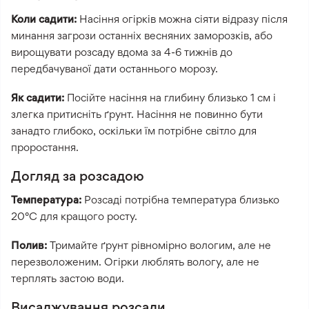
Коли садити:
Насіння огірків можна сіяти відразу після
минання загрози останніх весняних заморозків, або
вирощувати розсаду вдома за 4-6 тижнів до
передбачуваної дати останнього морозу.
Як садити:
Посійте насіння на глибину близько 1 см і
злегка притисніть ґрунт. Насіння не повинно бути
занадто глибоко, оскільки їм потрібне світло для
проростання.
Догляд за розсадою
Температура:
Розсаді потрібна температура близько
20°C для кращого росту.
Полив:
Тримайте ґрунт рівномірно вологим, але не
перезволоженим. Огірки люблять вологу, але не
терплять застою води.
Висаджування розсади