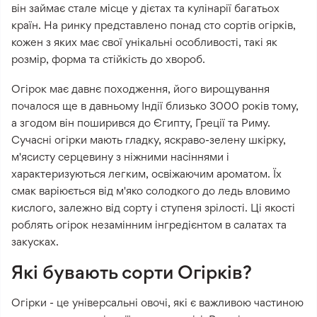
він займає стале місце у дієтах та кулінарії багатьох
країн. На ринку представлено понад сто сортів огірків,
кожен з яких має свої унікальні особливості, такі як
розмір, форма та стійкість до хвороб.
Огірок має давнє походження, його вирощування
почалося ще в давньому Індії близько 3000 років тому,
а згодом він поширився до Єгипту, Греції та Риму.
Сучасні огірки мають гладку, яскраво-зелену шкірку,
м'ясисту серцевину з ніжними насіннями і
характеризуються легким, освіжаючим ароматом. Їх
смак варіюється від м'яко солодкого до ледь вловимо
кислого, залежно від сорту і ступеня зрілості. Ці якості
роблять огірок незамінним інгредієнтом в салатах та
закусках.
Які бувають сорти Огірків?
Огірки - це універсальні овочі, які є важливою частиною