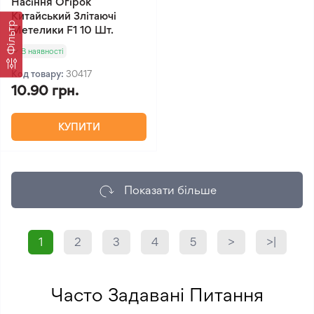
Насіння Огірок
Китайський Злітаючі
Фільтр
Метелики F1 10 Шт.
В наявності
Код товару:
30417
10.90 грн.
КУПИТИ
Показати більше
1
2
3
4
5
>
>|
Часто Задавані Питання