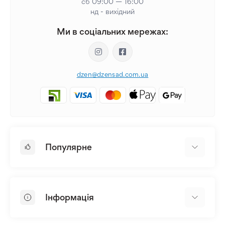
сб 09:00 — 16:00
нд - вихідний
Ми в соціальних мережах:
dzen@dzensad.com.ua
Популярне
Цибулини та Бульби Квітів
Багаторічники
Інформація
Лілія
Півонія
Головна