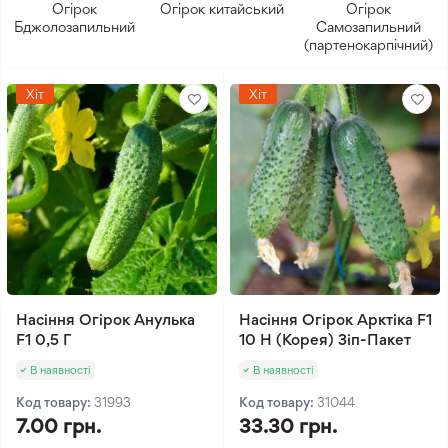
Огірок
Огірок китайський
Огірок
Бджолозапильний
Самозапильний
(партенокарпічний)
Хіт
Хіт
Насіння Огірок Анулька
Насіння Огірок Арктіка F1
F1 0,5 Г
10 Н (Корея) Зіп-Пакет
В наявності
В наявності
Код товару:
31993
Код товару:
31044
7.00 грн.
33.30 грн.