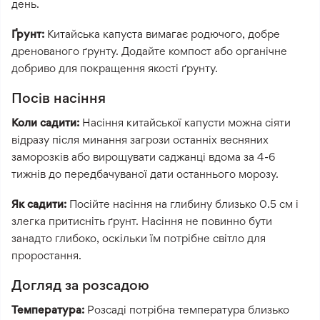
день.
Ґрунт:
Китайська капуста вимагає родючого, добре
дренованого ґрунту. Додайте компост або органічне
добриво для покращення якості ґрунту.
Посів насіння
Коли садити:
Насіння китайської капусти можна сіяти
відразу після минання загрози останніх весняних
заморозків або вирощувати саджанці вдома за 4-6
тижнів до передбачуваної дати останнього морозу.
Як садити:
Посійте насіння на глибину близько 0.5 см і
злегка притисніть ґрунт. Насіння не повинно бути
занадто глибоко, оскільки їм потрібне світло для
проростання.
Догляд за розсадою
Температура:
Розсаді потрібна температура близько