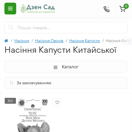
0
Насіння
Насіння Овочів
Насіння Капусти
Насіння Капус
Насіння Капусти Китайської
Каталог
Хіт