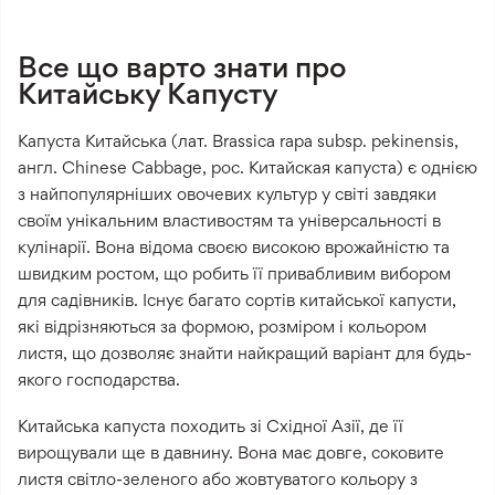
Все що варто знати про
Китайську Капусту
Капуста Китайська (лат. Brassica rapa subsp. pekinensis,
англ. Chinese Cabbage, рос. Китайская капуста) є однією
з найпопулярніших овочевих культур у світі завдяки
своїм унікальним властивостям та універсальності в
кулінарії. Вона відома своєю високою врожайністю та
швидким ростом, що робить її привабливим вибором
для садівників. Існує багато сортів китайської капусти,
які відрізняються за формою, розміром і кольором
листя, що дозволяє знайти найкращий варіант для будь-
якого господарства.
Китайська капуста походить зі Східної Азії, де її
вирощували ще в давнину. Вона має довге, соковите
листя світло-зеленого або жовтуватого кольору з