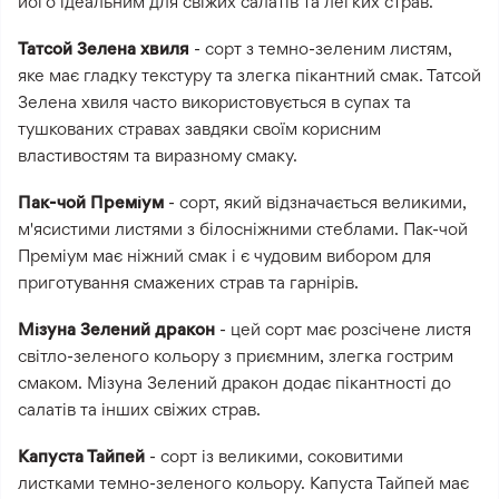
його ідеальним для свіжих салатів та легких страв.
Татсой Зелена хвиля
- сорт з темно-зеленим листям,
яке має гладку текстуру та злегка пікантний смак. Татсой
Зелена хвиля часто використовується в супах та
тушкованих стравах завдяки своїм корисним
властивостям та виразному смаку.
Пак-чой Преміум
- сорт, який відзначається великими,
м'ясистими листями з білосніжними стеблами. Пак-чой
Преміум має ніжний смак і є чудовим вибором для
приготування смажених страв та гарнірів.
Мізуна Зелений дракон
- цей сорт має розсічене листя
світло-зеленого кольору з приємним, злегка гострим
смаком. Мізуна Зелений дракон додає пікантності до
салатів та інших свіжих страв.
Капуста Тайпей
- сорт із великими, соковитими
листками темно-зеленого кольору. Капуста Тайпей має