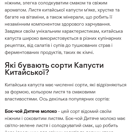
ніжним, злегка солодкуватим смаком та свіжим
ароматом. Листя китайської капусти м'яке, хрустке та
багате на вітаміни, а також мінерали, що робить її
незамінним компонентом здорового харчування.
Завдяки своїм унікальним характеристикам, китайська
капуста широко використовується в різних кулінарних
рецептах, від салатів і супів до тушкованих страв і
ферментованих продуктів, таких як кімчі.
Які бувають сорти Капусти
Китайської?
Китайська капуста має численні сорти, які відрізняються
за формою, кольором листя та смаковими
властивостями. Ось декілька популярних сортів:
Бок-чой Дитяче молоко
- цей сорт відомий своїм
ніжним і соковитим листям. Бок-чой Дитяче молоко має
світло-зелене листя і солодкуватий смак, що робить