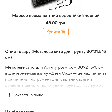
Маркер перманентний водостійкий чорний
48.00 грн.
Купити
Опис товару (Металеве сито для ґрунту 30*21,5*6
см)
Металеве сито для ґрунту розміром 30×21,5×6 см
від інтернет-магазину «Дзен Сад» — це надійний та
практичний інструмент для садівників, який
дозволяє швидко підготувати ґрунт до посіву або
пересадки рослин. Завдяки міцній металевій сітці
Показати більше
земля легко очищається від грудок, камінців та
корінців, стає більш пухкою та однорідною, що
значно покращує умови для проростання насіння і