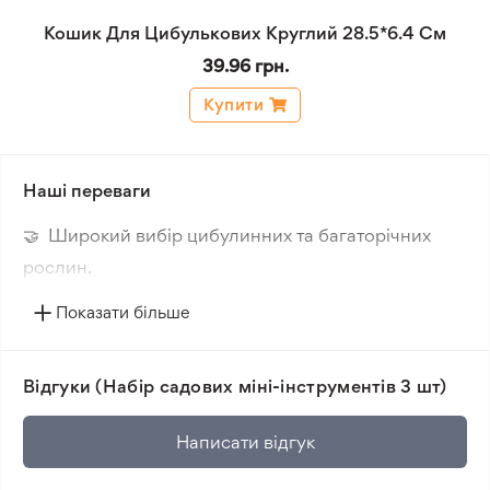
Кошик Для Цибулькових Круглий 28.5*6.4 См
39.96 грн.
Купити
Наші переваги
🤝 Широкий вибір цибулинних та багаторічних
рослин.
🔥 Нові сорти. Цікаві новинки кожного сезону.
Показати більше
📸 Відповідність сортів. Співпадіння фотографії
товара та реальної рослини.
Відгуки (Набір садових міні-інструментів 3 шт)
🛡️ Захист покупок. Повернення коштів за товар, що
не відповідає очікуванням, згідно з умовами
Написати відгук
повернення.