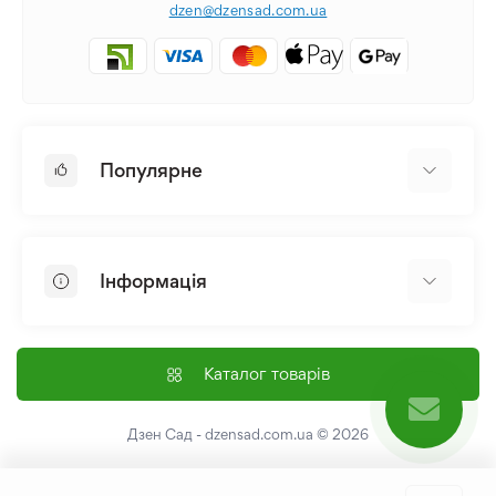
dzen@dzensad.com.ua
Популярне
Цибулини та Бульби Квітів
Багаторічники
Інформація
Лілія
Півонія
Головна
Насіння
Доставка і оплата
Каталог товарів
Лілійник
Контакти
Про нас
Дзен Сад - dzensad.com.ua
© 2026
Угода користувача
Повернення та обмін