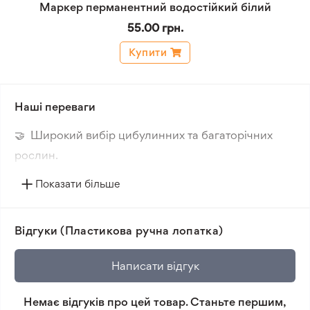
Маркер перманентний водостійкий білий
55.00 грн.
Купити
Наші переваги
🤝 Широкий вибір цибулинних та багаторічних
рослин.
🔥 Нові сорти. Цікаві новинки кожного сезону.
Показати більше
📸 Відповідність сортів. Співпадіння фотографії
товара та реальної рослини.
Відгуки (Пластикова ручна лопатка)
🛡️ Захист покупок. Повернення коштів за товар, що
не відповідає очікуванням, згідно з умовами
Написати відгук
повернення.
Немає відгуків про цей товар. Станьте першим,