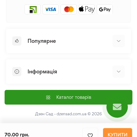
Популярне
Цибулини та Бульби Квітів
Багаторічники
Інформація
Лілія
Півонія
Головна
Насіння
Доставка і оплата
Каталог товарів
Лілійник
Контакти
Про нас
Дзен Сад - dzensad.com.ua
© 2026
Угода користувача
Повернення та обмін
70.00 грн.
КУПИТИ