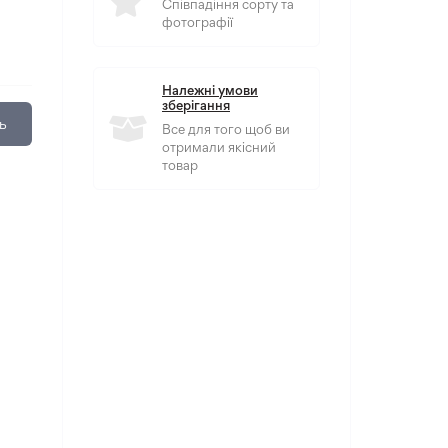
Співпадіння сорту та
фотографії
Належні умови
зберігання
ь
Все для того щоб ви
отримали якісний
товар