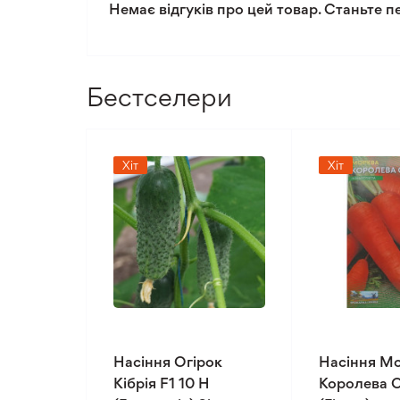
Немає відгуків про цей товар. Станьте п
Бестселери
Хіт
Хіт
Насіння Огірок
Насіння М
Кібрія F1 10 Н
Королева О