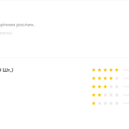
річних рослин.
езону.
тографії товара та реальної рослини.
а товар, що не відповідає очікуванням, згідно з умовами
0 Шт,)