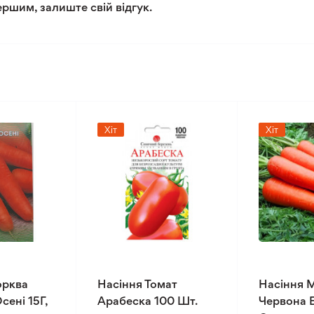
ершим, залиште свій відгук.
Хіт
Хіт
орква
Насіння Томат
Насіння 
сені 15Г,
Арабеска 100 Шт.
Червона 