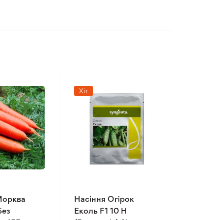
Хіт
Морква
Насіння Огірок
Без
Еколь F1 10 Н