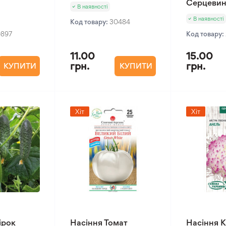
Серцевин
В наявності
В наявності
Код товару:
30484
0897
Код товару:
11.00
15.00
грн.
грн.
КУПИТИ
КУПИТИ
Хіт
Хіт
ірок
Насіння Томат
Насіння К