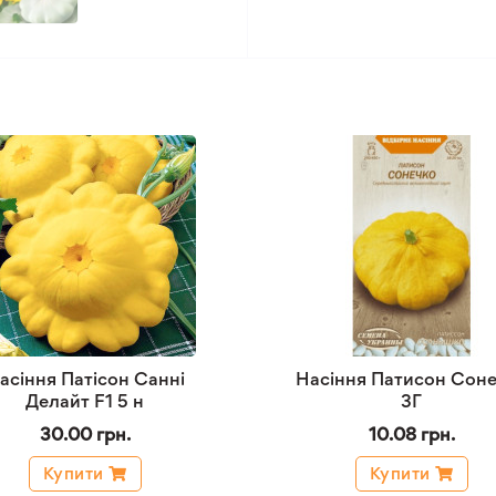
асіння Патісон Санні
Насіння Патисон Сон
Делайт F1 5 н
3Г
30.00 грн.
10.08 грн.
Купити
Купити