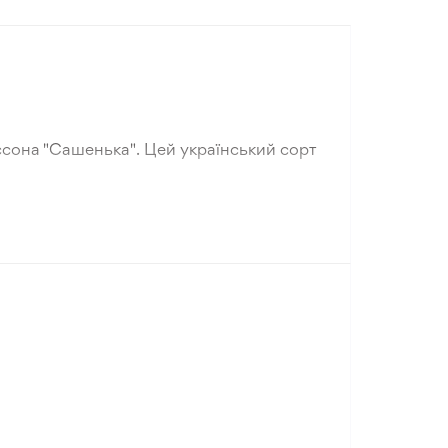
іссона "Сашенька". Цей український сорт
плодами з жорсткою спідницею (7-10 см).
бір для консервації!
сада або посів прямо в ґрунт. Важливо
у. Вирощуйте цей сорт і поділіться
оном "Сашенька". Замовляйте насіння від