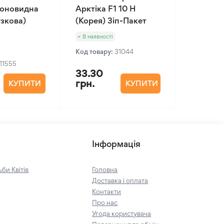
іоновидна
Арктіка F1 10 Н
зкова)
(Корея) Зіп-Пакет
В наявності
Код товару:
31044
11555
33.30
грн.
КУПИТИ
КУПИТИ
Інформація
би Квітів
Головна
Доставка і оплата
Контакти
Про нас
Угода користувача