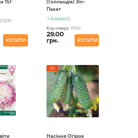
и 15Г
(Голландія) Зіп-
Пакет
В наявності
20291
Код товару:
11130
29.00
грн.
КУПИТИ
КУПИТИ
Хіт
віти
Насіння Огірок