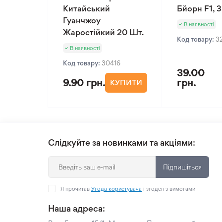
Китайський
Бйорн F1, 
Гуанчжоу
В наявності
Жаростійкий 20 Шт.
Код товару:
3
В наявності
Код товару:
30416
39.00
9.90 грн.
грн.
КУПИТИ
Слідкуйте за новинками та акціями:
Підпишіться
Я прочитав
Угода користувача
і згоден з вимогами
Наша адреса: