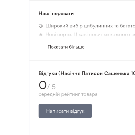
Наші переваги
🤝 Широкий вибір цибулинних та багато
🔥 Нові сорти. Цікаві новинки кожного с
📸 Відповідність сортів. Співпадіння фо
Показати більше
🛡️ Захист покупок. Повернення коштів з
Мінімальне замовлення 300 грн.
Відгуки (Насіння Патисон Сашенька 1
0
/ 5
середній рейтинг товара
Написати відгук