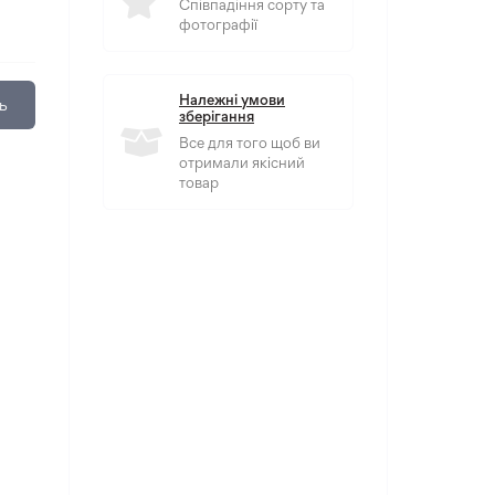
Співпадіння сорту та
фотографії
Належні умови
ь
зберігання
Все для того щоб ви
отримали якісний
товар