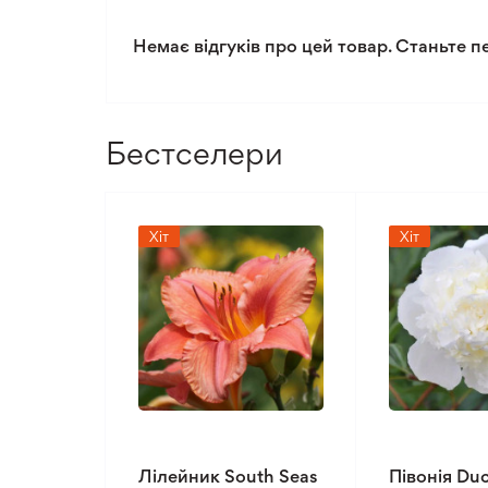
Рівень поливу
Немає відгуків про цей товар. Станьте п
Рівень складності догляду
Бестселери
Хіт
Хіт
Лілейник South Seas
Півонія Du