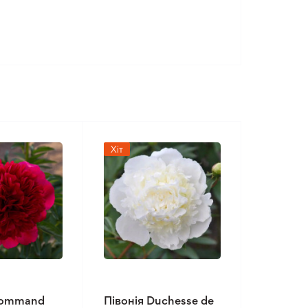
Хіт
Command
Півонія Duchesse de