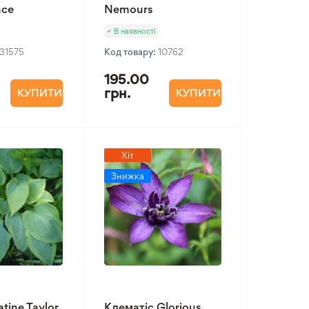
nce
Nemours
В наявності
31575
Код товару:
10762
195.00
грн.
КУПИТИ
КУПИТИ
Хіт
Знижка
tine Taylor
Клематіс Glorious