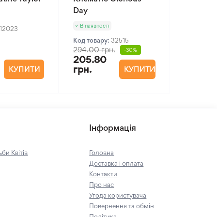
Day
В наявності
12023
Код товару:
32515
294.00 грн.
-30%
205.80
грн.
КУПИТИ
КУПИТИ
Інформація
би Квітів
Головна
Доставка і оплата
Контакти
Про нас
Угода користувача
Повернення та обмін
Політика