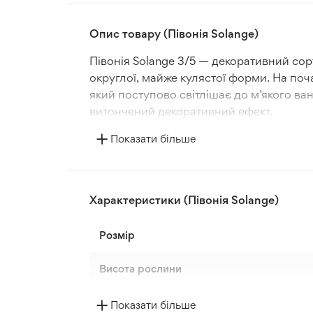
Опис товару (Півонія Solange)
Півонія Solange 3/5 — декоративний сор
округлої, майже кулястої форми. На поч
який поступово світлішає до м’якого в
витончений декоративний ефект.
Показати більше
Кореневище півонії Solange характериз
сильними стеблами, однак у період повн
розвивається на сонячних ділянках із р
добре адаптується до умов вирощування
Характеристики (Півонія Solange)
Півонія Solange підходить для класичних
Розмір
ефектно поєднується з іншими ніжними 
«Дзен Сад» півонія Solange стане вдал
Висота рослини
Колір квітки
Показати більше