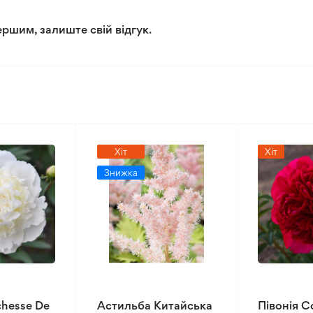
2/5
ершим, залиште свій відгук.
3/5
Хіт
Хіт
Знижка
chesse De
Астильба Китайська
Півонія 