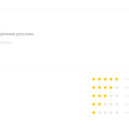
Нідерланди
Травень-Червень
річних рослин.
10-15 см
езону.
тографії товара та реальної рослини.
Зелений
а товар, що не відповідає очікуванням, згідно з умовами
Зона 3-4
Відкрита коренева система
30-50 см
Відкритий ґрунт
Сонце, Півтінь