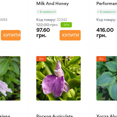
Milk And Honey
Performa
В наявності
В наявності
0684
Код товару:
32342
Код товару:
122.00 грн.
-20%
97.60
416.00
грн.
грн.
КУПИТИ
КУПИТИ
Хіт
Хіт
siana
Роскоя Auriculata
Хоста Alva