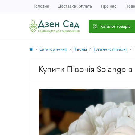
Головна
Доставка і оплата
Про нас
Пове
Каталог товарів
Багаторічники
Півонія
Трав'янисті півонії
Купити Півонія Solange в