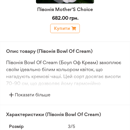
Півонія Mother'S Choice
682.00 грн.
Купити
Опис товару (Півонія Bowl Of Cream)
Півонія Bowl Of Cream (Боул Оф Креам) захоплює
своїм ідеально білим кольором квіток, що
нагадують кремові чаші. Цей сорт досягає висоти
70-90 см, що дозволяє йому гармонійно
вписуватися у будь-яке садове середовище.
Показати більше
Квітки, зі своїм розміром в 15-20 см, створюють
вражаючий візуальний акцент, особливо
привабливий під час весняного періоду цвітіння.
Характеристики (Півонія Bowl Of Cream)
Ця рослина відрізняється не тільки своєю красою,
Розмір
3/5