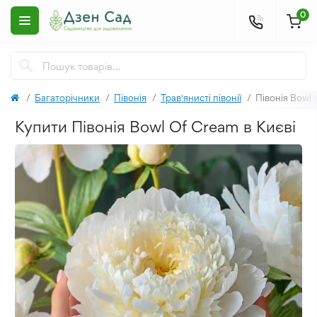
0
Багаторічники
Півонія
Трав'янисті півонії
Півонія Bowl
Купити Півонія Bowl Of Cream в Києві