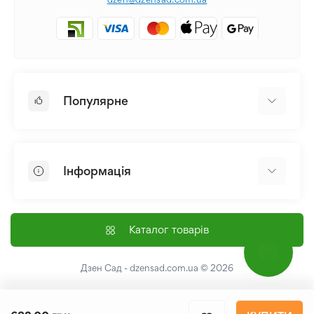
Популярне
Цибулини та Бульби Квітів
Багаторічники
Інформація
Лілія
Півонія
Головна
Насіння
Доставка і оплата
Каталог товарів
Лілійник
Контакти
Про нас
Дзен Сад - dzensad.com.ua
© 2026
Угода користувача
Повернення та обмін