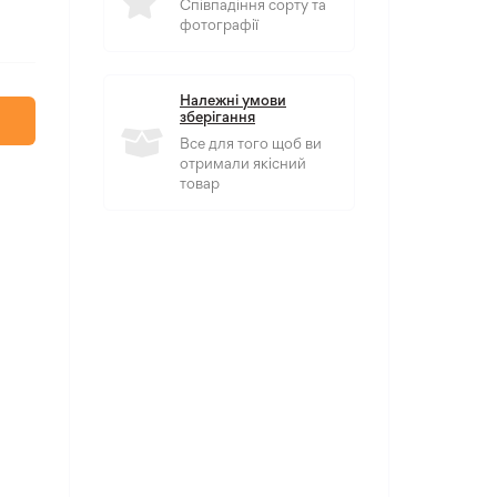
Співпадіння сорту та
фотографії
Належні умови
зберігання
Все для того щоб ви
отримали якісний
товар