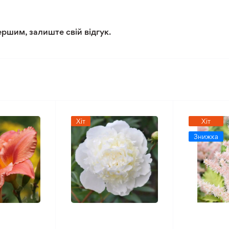
2/5
ершим, залиште свій відгук.
2/5
Хіт
Хіт
Знижка