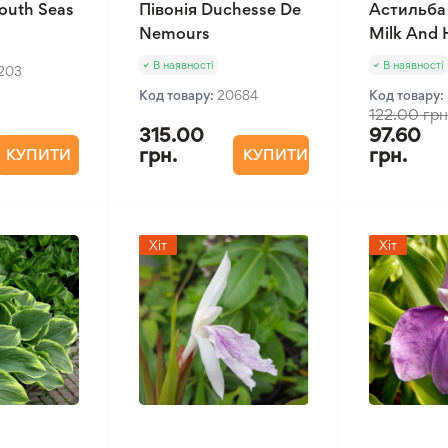
outh Seas
Півонія Duchesse De
Астильба
Nemours
Milk And
В наявності
В наявності
1203
Код товару:
20684
Код товару:
122.00 грн
315.00
97.60
грн.
грн.
КУПИТИ
КУПИТИ
Хіт
Хіт