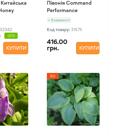
 Китайська
Півонія Command
 Honey
Performance
В наявності
32342
Код товару:
31575
.
-20%
416.00
грн.
КУПИТИ
КУПИТИ
Хіт