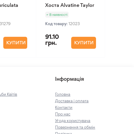
riculata
Хоста Alvatine Taylor
В наявності
31279
Код товару:
12023
91.10
грн.
КУПИТИ
КУПИТИ
Інформація
би Квітів
Головна
Доставка і оплата
Контакти
Про нас
Угода користувача
Повернення та обмін
Політика