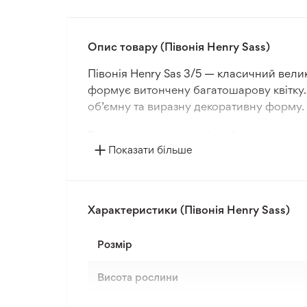
Опис товару (Півонія Henry Sass)
Півонія Henry Sas 3/5 — класичний вел
формує витончену багатошарову квітку. 
об’ємну та виразну декоративну форму. С
Рослина формує міцні стебла довжиною 
Показати більше
та здатністю утримувати важкі квіти бе
дренованих, родючих ґрунтах із достатн
Півонія Henry Sas ідеально підходить для
Характеристики (Півонія Henry Sass)
поєднується з насиченими або пастель
Сад» цей сорт є вибором для елегантних
Розмір
Висота рослини