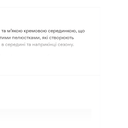
ми та м’якою кремовою серединкою, що
утими пелюстками, які створюють
 в середині та наприкінці сезону.
 Кущ відзначається доброю структурою
звиток за умови посадки на добре
. Її біло-кремове цвітіння добре
евими півоніями. У магазині «Дзен