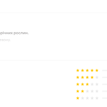
Білий
Нідерланди
Травень-Червень
річних рослин.
15-20 см
езону.
тографії товара та реальної рослини.
Зелений
а товар, що не відповідає очікуванням, згідно з умовами
Зона 3-4
Корінь
30-50 см
Відкритий ґрунт
Сонце