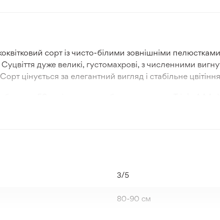
икоквітковий сорт із чисто-білими зовнішніми пелюстка
Суцвіття дуже великі, густомахрові, з численними вигн
орт цінується за елегантний вигляд і стабільне цвітіння
близько 50 см із великими бутонами класу Triple AAA.
з значного вилягання. Півонія демонструє стабільний ро
ім освітленням.
 зрізу, весільних букетів і класичних садових композицій
ними сортами, зокрема контрастними червоними або рож
, професійних квіткових композицій.
3/5
80-90 см