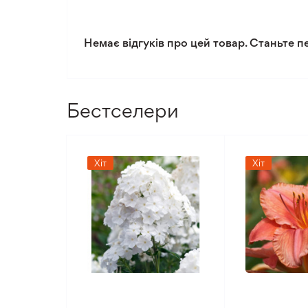
Рівень поливу
Немає відгуків про цей товар. Станьте п
Рівень складності догляду
Бестселери
Хіт
Хіт