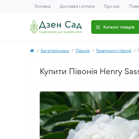
Головна
Доставка і оплата
Про нас
Пове
Каталог товарів
Багаторічники
Півонія
Трав'янисті півонії
Купити Півонія Henry Sass