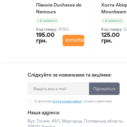
Півонія Duchesse de
Хоста Abiq
Nemours
Moonbeam
В наявності
В наявності
Код товару:
10762
Код товару:
3
195.00
125.00
грн.
грн.
КУПИТИ
Слідкуйте за новинками та акціями:
Підпишіться
Я прочитав
Угода користувача
і згоден з вимогами
Наша адреса:
Вул. Гоголя, 45/1, Миргород, Полтавська область,
37600 Україна