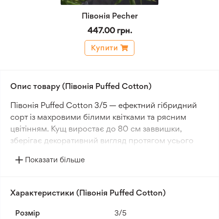
Півонія Pecher
447.00 грн.
Купити
Опис товару (Півонія Puffed Cotton)
Півонія Puffed Cotton 3/5 — ефектний гібридний
сорт із махровими білими квітками та рясним
цвітінням. Кущ виростає до 80 см заввишки,
зберігає декоративний вигляд протягом усього
сезону та чудово підходить для садових
Показати більше
композицій.
Квітки великі, густомахрові, чисто-білого кольору.
Характеристики (Півонія Puffed Cotton)
Сорт формує великі квіткові бруньки, які
розкриваються в середині сезону. Квіти мають
Розмір
3/5