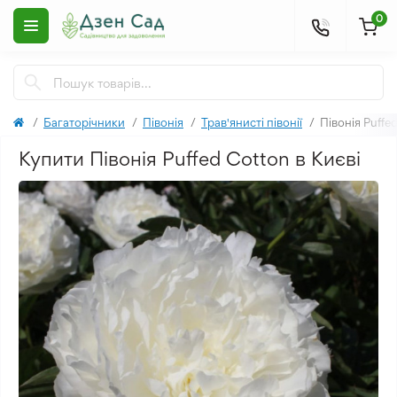
0
Багаторічники
Півонія
Трав'янисті півонії
Півонія Puffe
Купити Півонія Puffed Cotton в Києві