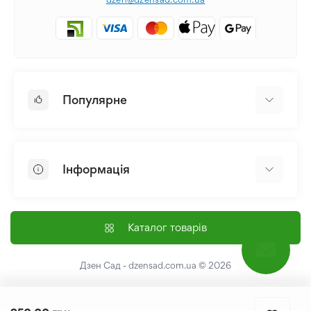
Популярне
Цибулини та Бульби Квітів
Багаторічники
Інформація
Лілія
Півонія
Головна
Насіння
Доставка і оплата
Каталог товарів
Лілійник
Контакти
Про нас
Дзен Сад - dzensad.com.ua
© 2026
Угода користувача
Повернення та обмін