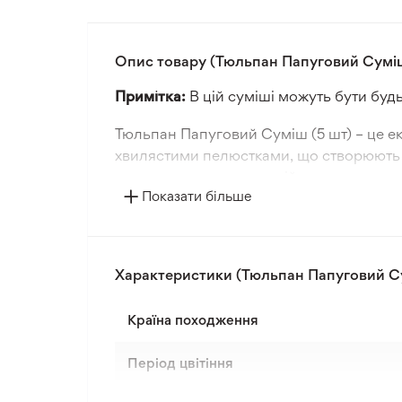
Опис товару (Тюльпан Папуговий Сумі
Примітка:
В цій суміші можуть бути будь
Тюльпан Папуговий Суміш (5 шт) – це ек
хвилястими пелюстками, що створюють е
декоративних композицій.
Показати більше
Папугові тюльпани цвітуть навесні, дод
тому добре витримують помірні зими. Зе
Цибулини тюльпанів висаджують на соня
Характеристики (Тюльпан Папуговий С
та пишному цвітінню протягом кількох ро
Країна походження
Період цвітіння