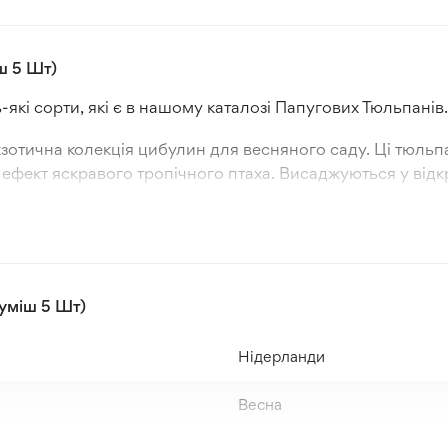
ш 5 Шт)
-які сорти, які є в нашому каталозі Папугових Тюльпанів.
зотична колекція цибулин для весняного саду. Ці тюльп
фект яскравого тропічного птаха. Висаджуються у відкри
аючи саду неповторної естетики. Вони підходять для вир
лене листя забезпечує контраст та підкреслює яскраві ко
чних або злегка затінених ділянках з добре дренованим
уміш 5 Шт)
ків. Правильний догляд гарантує надійність і декоративн
Нідерланди
Весна