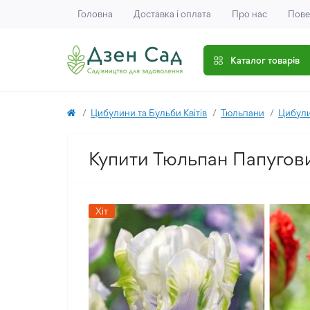
Головна
Доставка і оплата
Про нас
Пове
Каталог товарів
Цибулини та Бульби Квітів
Тюльпани
Цибули
Купити Тюльпан Папугови
Хіт