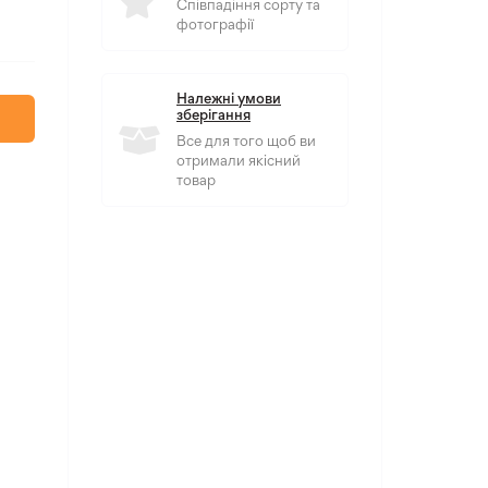
Співпадіння сорту та
фотографії
Належні умови
зберігання
Все для того щоб ви
отримали якісний
товар