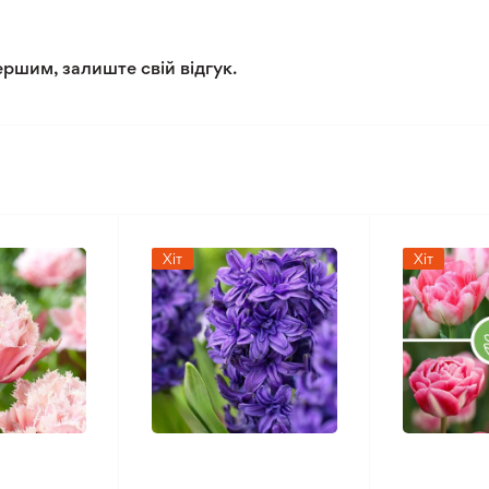
ершим, залиште свій відгук.
Хіт
Хіт