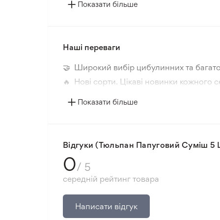
Колір рослини
Показати більше
Морозостійкість
Наші переваги
Корінь
🤝 Широкий вибір цибулинних та багато
Місце посадки
🔥 Нові сорти. Цікаві новинки кожного с
📸 Відповідність сортів. Співпадіння фо
Показати більше
🛡️ Захист покупок. Повернення коштів з
Мінімальне замовлення 300 грн.
Відгуки (Тюльпан Папуговий Суміш 5 
0
/ 5
середній рейтинг товара
Написати відгук