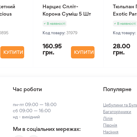
кетний
Нарцис Спліт-
Тюльпан 
cious
Корона Суміш 5 Шт
Exotic Par
В наявності
В наявності
0895
Код товару:
31979
Код товару:
160.95
28.00
грн.
грн.
КУПИТИ
КУПИТИ
Час роботи
Популярне
пн-пт 09:00 — 18:00
Цибулини та Буль
сб 09:00 — 16:00
Багаторічники
нд - вихідний
Лілія
Півонія
Ми в соціальних мережах:
Насіння