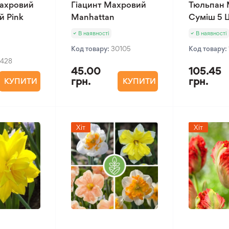
ахровий
Гіацинт Махровий
Тюльпан 
й Pink
Manhattan
Суміш 5 
В наявності
В наявності
Код товару:
30105
Код товару:
1428
45.00
105.45
грн.
грн.
КУПИТИ
КУПИТИ
Хіт
Хіт