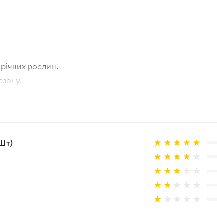
Зелений
Зона 3-4
Цибулина
річних рослин.
Відкритий ґрунт
езону.
тографії товара та реальної рослини.
а товар, що не відповідає очікуванням, згідно з умовами
Шт)