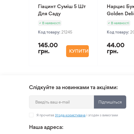
Гіацинт Суміш 5 Шт
Нарцис Бу
Для Саду
Golden Deli
В наявності
В наявності
Код товару:
21245
Код товару:
2
145.00
44.00
грн.
грн.
КУПИТИ
Слідкуйте за новинками та акціями:
Підпишіться
Я прочитав
Угода користувача
і згоден з вимогами
Наша адреса: