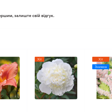
ершим, залиште свій відгук.
Хіт
Хіт
Знижка