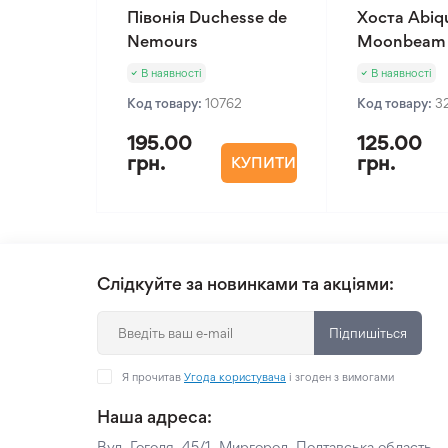
Півонія Duchesse de
Хоста Abiq
Nemours
Moonbeam
В наявності
В наявності
Код товару:
10762
Код товару:
3
195.00
125.00
грн.
грн.
КУПИТИ
Слідкуйте за новинками та акціями:
Підпишіться
Я прочитав
Угода користувача
і згоден з вимогами
Наша адреса:
Вул. Гоголя, 45/1, Миргород, Полтавська область,