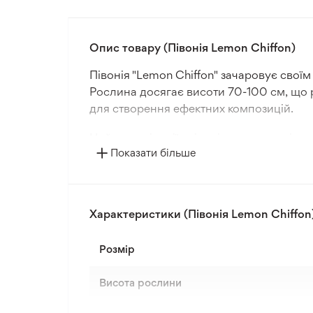
Опис товару (Півонія Lemon Chiffon)
Півонія "Lemon Chiffon" зачаровує своїм
Рослина досягає висоти 70-100 см, що р
для створення ефектних композицій.
Цей сорт півонії цвіте від весни до лі
Показати більше
"Lemon Chiffon" є дуже стійкою рослино
кліматичних зонах.
Для досягнення оптимального зростання
Характеристики (Півонія Lemon Chiffon
відкритому ґрунті. Цей сорт добре адап
кліматом та на півдні, забезпечуючи ста
Розмір
Висота рослини