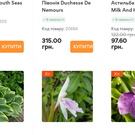
outh Seas
Півонія Duchesse De
Астильба
Nemours
Milk And
В наявності
В наявності
1203
Код товару:
20684
Код товару:
122.00 грн
315.00
97.60
грн.
грн.
КУПИТИ
КУПИТИ
Хіт
Хіт