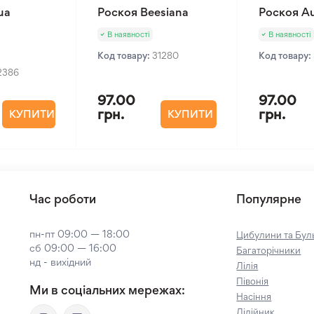
ua
Роскоя Beesiana
Роскоя Au
В наявності
В наявності
Код товару:
31280
Код товару:
2386
97.00
97.00
грн.
грн.
КУПИТИ
КУПИТИ
Час роботи
Популярне
пн-пт 09:00 — 18:00
Цибулини та Буль
сб 09:00 — 16:00
Багаторічники
нд - вихідний
Лілія
Півонія
Ми в соціальних мережах:
Насіння
Лілійник