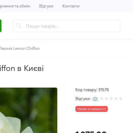
рнення та обмін
Відгуки
Контакти
Півонія Lemon Chiffon
ffon в Києві
Код товару:
31576
Відгуки:
(0)
Немає в наявності