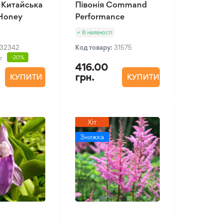
 Китайська
Півонія Command
 Honey
Performance
В наявності
32342
Код товару:
31575
.
-20%
416.00
грн.
КУПИТИ
КУПИТИ
Хіт
Знижка