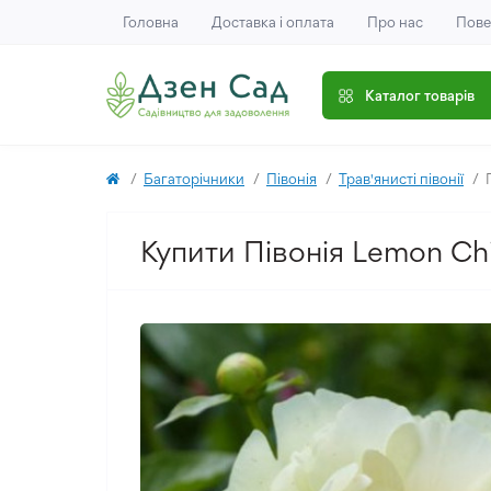
Головна
Доставка і оплата
Про нас
Пове
Каталог товарів
Багаторічники
Півонія
Трав'янисті півонії
Купити Півонія Lemon Chi