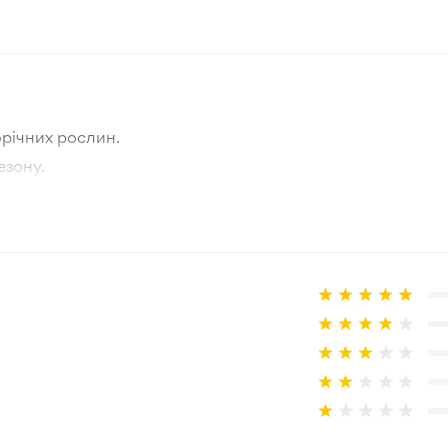
Жовтий
Нідерланди
Весна - Літо
річних рослин.
15-20 см
езону.
тографії товара та реальної рослини.
Зелений
а товар, що не відповідає очікуванням, згідно з умовами
Зона 3-4
30 см
Відкритий ґрунт
Звичайний ґрунт нормальної 
Підходить для висадки на пі