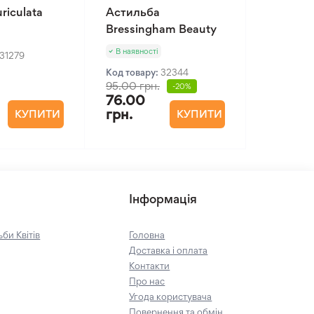
riculata
Астильба
Bressingham Beauty
В наявності
31279
Код товару:
32344
95.00 грн.
-20%
76.00
грн.
КУПИТИ
КУПИТИ
Інформація
би Квітів
Головна
Доставка і оплата
Контакти
Про нас
Угода користувача
Повернення та обмін