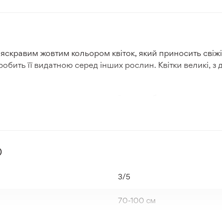
 яскравим жовтим кольором квіток, який приносить свіжіс
обить її видатною серед інших рослин. Квітки великі, з 
та, надовго прикрашаючи сад своїм привабливим виглядом.
ю, яка легко адаптується до різних погодних умов і мож
 рекомендується висаджувати півонію "Lemon Chiffon" 
)
тується до звичайного ґрунту, піску та чорнозему і виро
більний та здоровий розвиток.
3/5
70-100 см