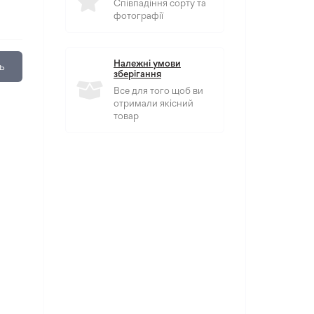
Співпадіння сорту та
фотографії
Належні умови
ь
зберігання
Все для того щоб ви
отримали якісний
товар