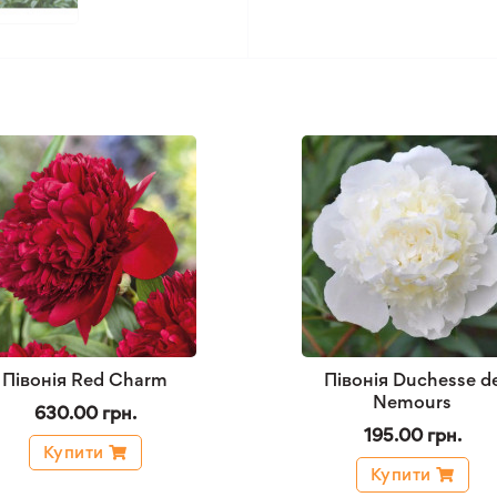
Півонія Red Charm
Півонія Duchesse d
Nemours
630.00 грн.
195.00 грн.
Купити
Купити