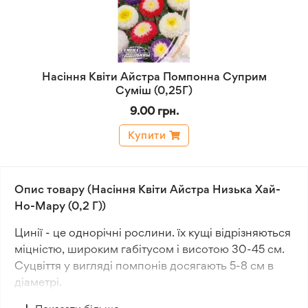
Насіння Квіти Айстра Помпонна Суприм
Суміш (0,25Г)
9.00 грн.
Купити
Опис товару (Насіння Квіти Айстра Низька Хай-
Но-Мару (0,2 Г))
Цинії - це однорічні рослини. їх кущі відрізняються
міцністю, широким габітусом і висотою 30-45 см.
Суцвіття у вигляді помпонів досягають 5-8 см в
діаметрі.