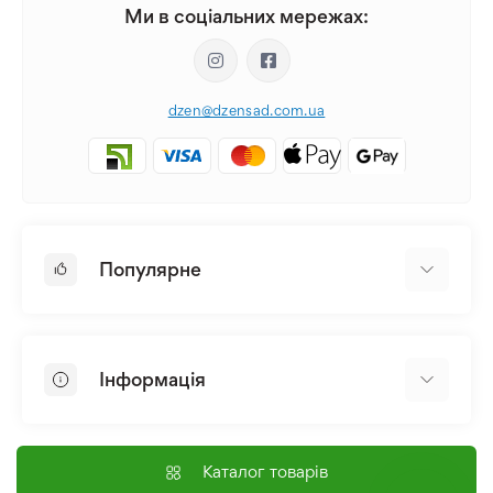
Ми в соціальних мережах:
dzen@dzensad.com.ua
Популярне
Цибулини та Бульби Квітів
Багаторічники
Інформація
Лілія
Півонія
Головна
Насіння
Доставка і оплата
Каталог товарів
Лілійник