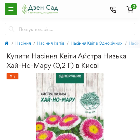
0
Насіння
Насіння Квітів
Насіння Квітів Однорічних
Насін
Купити Насіння Квіти Айстра Низька
Хай-Но-Мару (0,2 Г) в Києві
Хіт