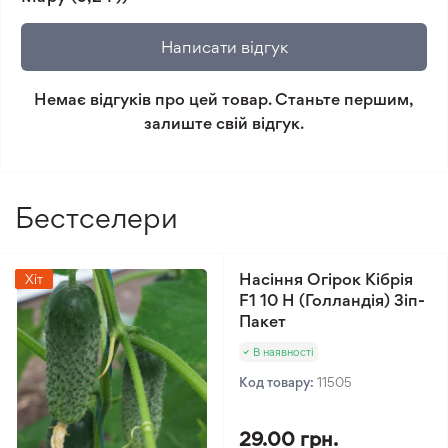
не відповідає очікуванням, згідно з умовами
повернення.
Написати відгук
Мінімальне замовлення 300 грн.
Немає відгуків про цей товар. Станьте першим,
залиште свій відгук.
Бестселери
Насіння Огірок Кібрія
Хіт
F1 10 Н (Голландія) Зіп-
Пакет
В наявності
Код товару:
11505
29.00 грн.