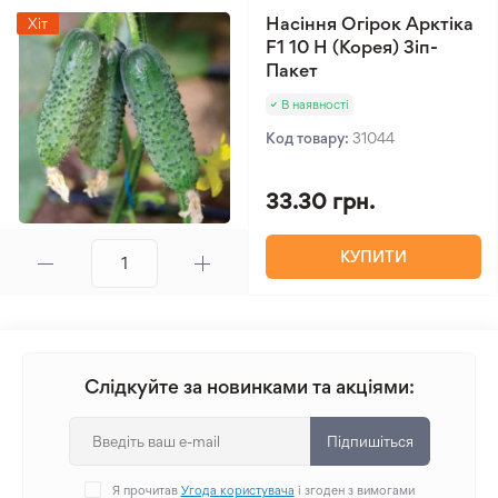
Насіння Огірок Арктіка
Хіт
F1 10 Н (Корея) Зіп-
Пакет
В наявності
Код товару:
31044
33.30 грн.
КУПИТИ
Слідкуйте за новинками та акціями:
Підпишіться
Я прочитав
Угода користувача
і згоден з вимогами