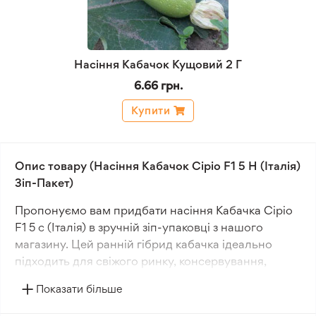
Насіння Кабачок Кущовий 2 Г
6.66 грн.
Купити
Опис товару (Насіння Кабачок Сіріо F1 5 Н (Італія)
Зіп-Пакет)
Пропонуємо вам придбати насіння Кабачка Сіріо
F1 5 с (Італія) в зручній зіп-упаковці з нашого
магазину. Цей ранній гібрид кабачка ідеально
підходить для свіжого ринку, консервування,
квашення, переробки та зберігання.
Показати більше
Кабачок Сіріо F1 вирощується як на відкритому,