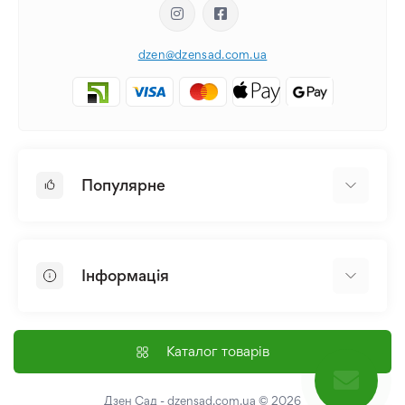
dzen@dzensad.com.ua
Популярне
Цибулини та Бульби Квітів
Багаторічники
Інформація
Лілія
Півонія
Головна
Насіння
Доставка і оплата
Каталог товарів
Лілійник
Контакти
Про нас
Дзен Сад - dzensad.com.ua
© 2026