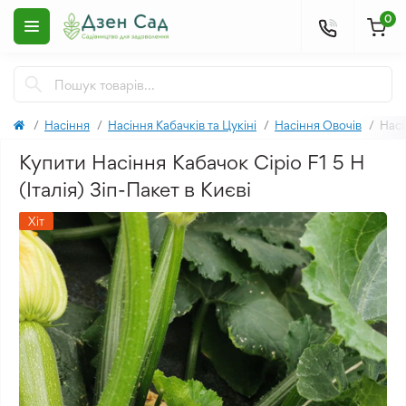
0
Насіння
Насіння Кабачків та Цукіні
Насіння Овочів
Насі
Купити Насіння Кабачок Сіріо F1 5 Н
(Італія) Зіп-Пакет в Києві
Хіт