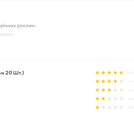
річних рослин.
езону.
тографії товара та реальної рослини.
а товар, що не відповідає очікуванням, згідно з умовами
ан 20 Шт.)