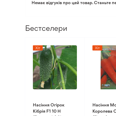
Немає відгуків про цей товар. Станьте п
Бестселери
Хіт
Хіт
Насіння Огірок
Насіння М
Кібрія F1 10 Н
Королева О