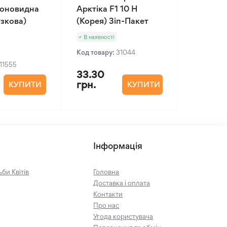
іоновидна
Арктіка F1 10 Н
зкова)
(Корея) Зіп-Пакет
В наявності
Код товару:
31044
11555
33.30
грн.
КУПИТИ
КУПИТИ
Інформація
би Квітів
Головна
Доставка і оплата
Контакти
Про нас
Угода користувача