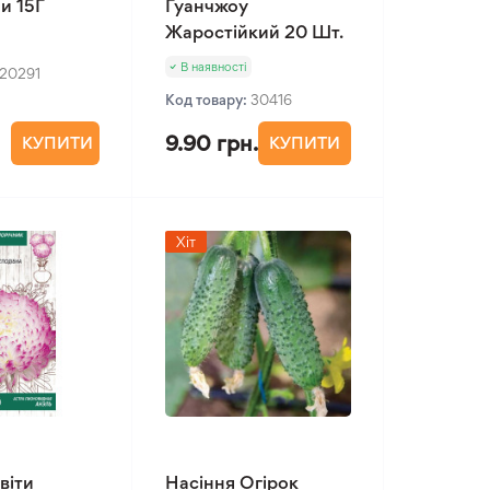
и 15Г
Гуанчжоу
Жаростійкий 20 Шт.
В наявності
20291
Код товару:
30416
9.90 грн.
КУПИТИ
КУПИТИ
Хіт
віти
Насіння Огірок