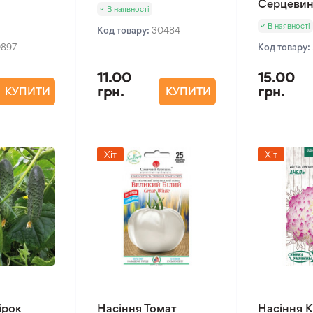
Серцевин
В наявності
В наявності
Код товару:
30484
0897
Код товару:
11.00
15.00
грн.
грн.
КУПИТИ
КУПИТИ
Хіт
Хіт
ірок
Насіння Томат
Насіння К