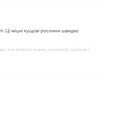
ті. Ці міцні кущові рослини швидко
 а їх м'якоть ніжна, соковита, щільна і