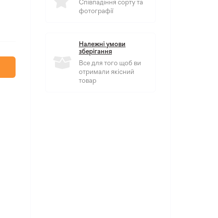
Співпадіння сорту та
фотографії
Належні умови
зберігання
Все для того щоб ви
отримали якісний
товар