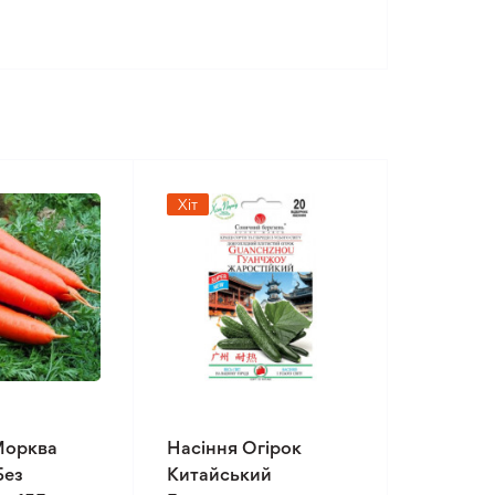
Хіт
Морква
Насіння Огірок
Без
Китайський