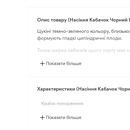
Опис товару (Насіння Кабачок Чорний 
Цукіні темно-зеленого кольору, близьког
формують гладкі циліндричні плоди.
Тонка шкірка кабачків цього сорту має н
кремового кольору.
Показати більше
Стандартні плоди цуккіні цього сорту дос
Характеристики (Насіння Кабачок Чорн
Країна походження
Показати більше