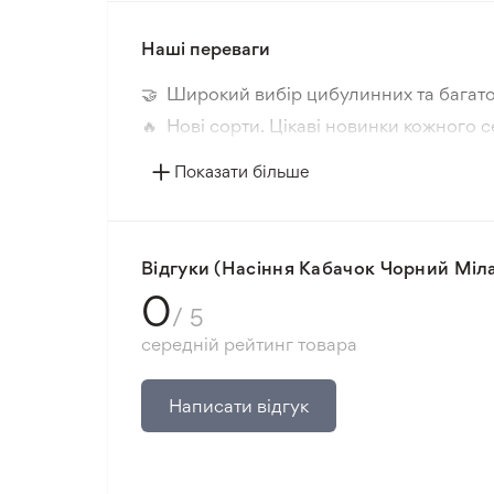
Наші переваги
🤝 Широкий вибір цибулинних та багато
🔥 Нові сорти. Цікаві новинки кожного с
📸 Відповідність сортів. Співпадіння фо
Показати більше
🛡️ Захист покупок. Повернення коштів з
Мінімальне замовлення 300 грн.
Відгуки (Насіння Кабачок Чорний Міл
0
/ 5
середній рейтинг товара
Написати відгук