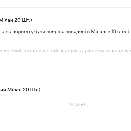
Мілан 20 Шт.)
о до чорного, були вперше виведені в Мілані в 18 століт
асичений темно-зелений відтінок з дрібними краплинками,
ягають довжини 13-15 см, а їх вага може сягати 1,5 кг.
ий Мілан 20 Шт.)
Україна