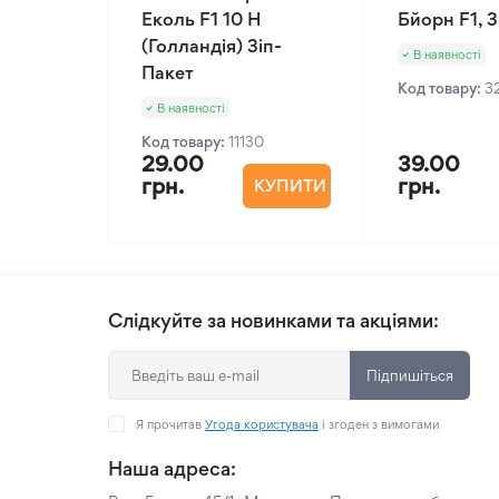
Еколь F1 10 Н
Бйорн F1, 
(Голландія) Зіп-
В наявності
Пакет
Код товару:
3
В наявності
Код товару:
11130
29.00
39.00
грн.
грн.
КУПИТИ
Слідкуйте за новинками та акціями:
Підпишіться
Я прочитав
Угода користувача
і згоден з вимогами
Наша адреса: