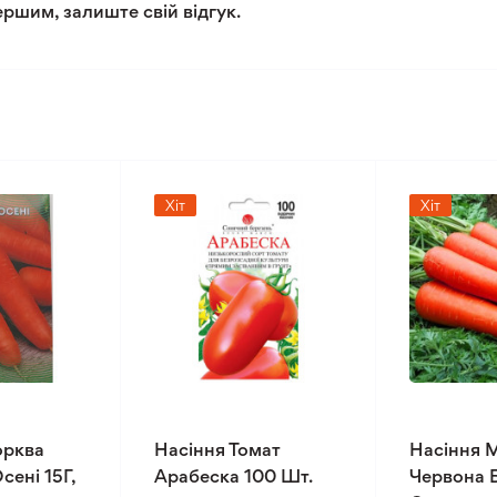
ершим, залиште свій відгук.
Хіт
Хіт
орква
Насіння Томат
Насіння 
сені 15Г,
Арабеска 100 Шт.
Червона 