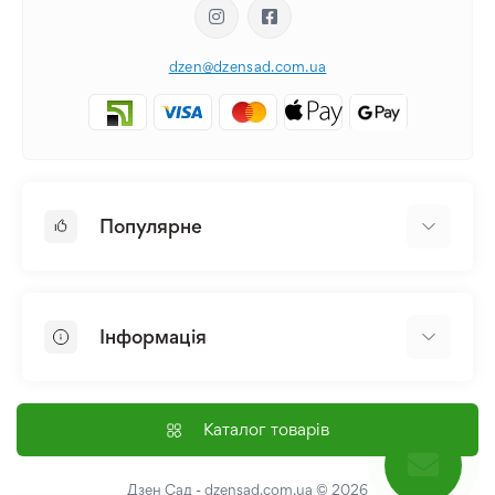
dzen@dzensad.com.ua
Популярне
Цибулини та Бульби Квітів
Багаторічники
Інформація
Лілія
Півонія
Головна
Насіння
Доставка і оплата
Каталог товарів
Лілійник
Контакти
Про нас
Дзен Сад - dzensad.com.ua
© 2026