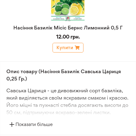
Насіння Базилік Місіс Бернс Лимонний 0,5 Г
12.00 грн.
Купити
Опис товару (Насіння Базилік Савська Цариця
0,25 Гр.)
Савська Цариця - це дивовижний сорт базиліка,
який виділяється своїм яскравим смаком і красою.
Його міцні та пухнасті стебла досягають висоти до
50 см, підтримуючи яскраво-зелені листки.
Показати більше
Вишукані малиново-фіолетові квіти, зібрані на
верхівці рослини, надають йому декоративний