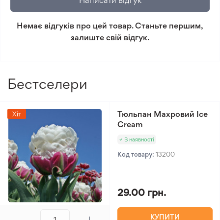
Написати відгук
Рівень складності
2/5
повернення.
догляду
Немає відгуків про цей товар. Станьте першим,
Мінімальне замовлення 300 грн.
залиште свій відгук.
Бестселери
Тюльпан Махровий Ice
Хіт
Cream
В наявності
Код товару:
13200
29.00 грн.
КУПИТИ