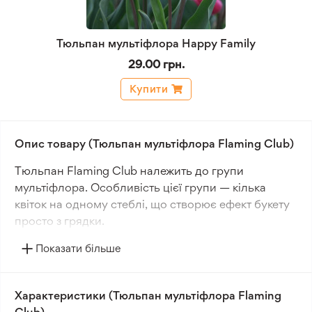
Тюльпан мультіфлора Happy Family
29.00 грн.
Купити
Опис товару (Тюльпан мультіфлора Flaming Club)
Tюльпан Flaming Club належить до групи
мультіфлора. Особливість цієї групи — кілька
квіток на одному стеблі, що створює ефект букету
просто з грядки.
Показати більше
Забарвлення пелюсток — біле з яскраво-
червоними язиками полум'я. Малюнок чіткий,
контрастний, добре виражений на кожній квітці.
Характеристики (Тюльпан мультіфлора Flaming