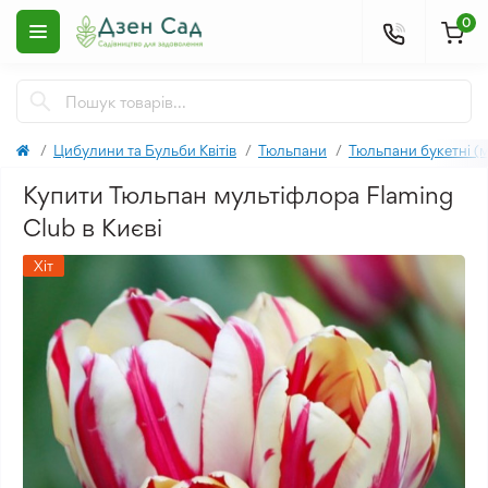
0
Цибулини та Бульби Квітів
Тюльпани
Тюльпани букетні (
Купити Тюльпан мультіфлора Flaming
Club в Києві
Хіт