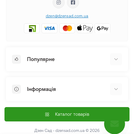
dzen@dzensad.com.ua
Популярне
Цибулини та Бульби Квітів
Багаторічники
Інформація
Лілія
Півонія
Головна
Насіння
Доставка і оплата
Каталог товарів
Лілійник
Контакти
Про нас
Дзен Сад - dzensad.com.ua
© 2026