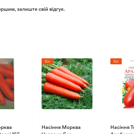
ершим, залиште свій відгук.
Хіт
Хіт
орква
Насіння Морква
Насіння Т