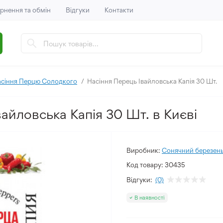
рнення та обмін
Відгуки
Контакти
сіння Перцю Солодкого
Насіння Перець Івайловська Капія 30 Шт.
айловська Капія 30 Шт. в Києві
Виробник:
Сонячний березен
Код товару:
30435
Відгуки:
(0)
В наявності