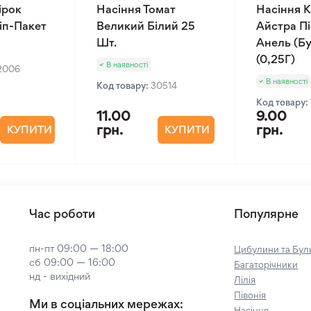
ірок
Насіння Томат
Насіння К
Зіп-Пакет
Великий Білий 25
Айстра П
Шт.
Анель (Бу
(0,25Г)
В наявності
2006
В наявності
Код товару:
30514
Код товару:
11.00
9.00
грн.
грн.
КУПИТИ
КУПИТИ
Час роботи
Популярне
пн-пт 09:00 — 18:00
Цибулини та Буль
сб 09:00 — 16:00
Багаторічники
нд - вихідний
Лілія
Півонія
Ми в соціальних мережах:
Насіння