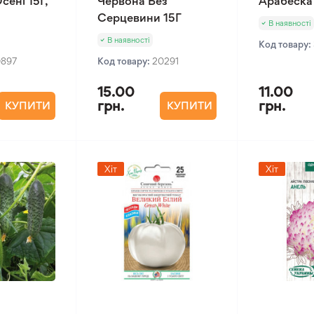
сені 15Г,
Червона Без
Арабеска
Серцевини 15Г
В наявності
В наявності
Код товару:
0897
Код товару:
20291
15.00
11.00
грн.
грн.
КУПИТИ
КУПИТИ
Хіт
Хіт