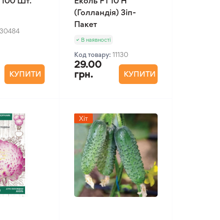
 100 Шт.
Еколь F1 10 Н
(Голландія) Зіп-
Пакет
30484
В наявності
Код товару:
11130
29.00
грн.
КУПИТИ
КУПИТИ
Хіт