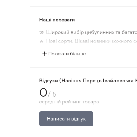
Наші переваги
🤝 Широкий вибір цибулинних та багато
🔥 Нові сорти. Цікаві новинки кожного с
📸 Відповідність сортів. Співпадіння фо
Показати більше
🛡️ Захист покупок. Повернення коштів з
Мінімальне замовлення 300 грн.
Відгуки (Насіння Перець Івайловська 
0
/ 5
середній рейтинг товара
Написати відгук