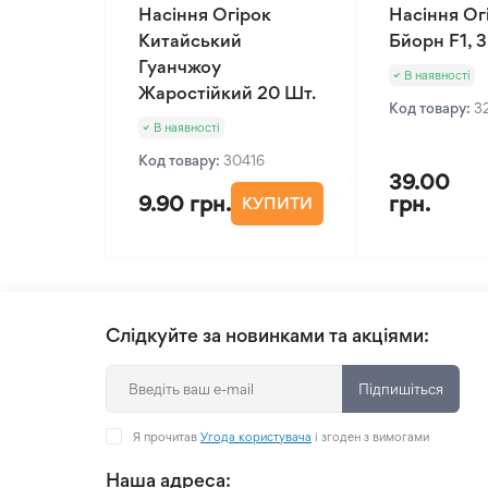
Насіння Огірок
Насіння Ог
Китайський
Бйорн F1, 
Гуанчжоу
В наявності
Жаростійкий 20 Шт.
Код товару:
3
В наявності
Код товару:
30416
39.00
9.90 грн.
грн.
КУПИТИ
Слідкуйте за новинками та акціями:
Підпишіться
Я прочитав
Угода користувача
і згоден з вимогами
Наша адреса: