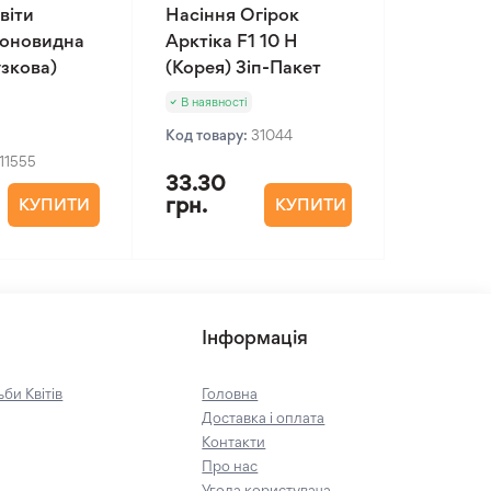
віти
Насіння Огірок
іоновидна
Арктіка F1 10 Н
зкова)
(Корея) Зіп-Пакет
В наявності
Код товару:
31044
11555
33.30
грн.
КУПИТИ
КУПИТИ
Інформація
би Квітів
Головна
Доставка і оплата
Контакти
Про нас
Угода користувача