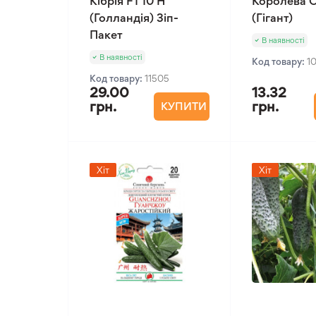
Кібрія F1 10 Н
Королева О
(Голландія) Зіп-
(Гігант)
Пакет
В наявності
В наявності
Код товару:
1
Код товару:
11505
29.00
13.32
грн.
грн.
КУПИТИ
Хіт
Хіт