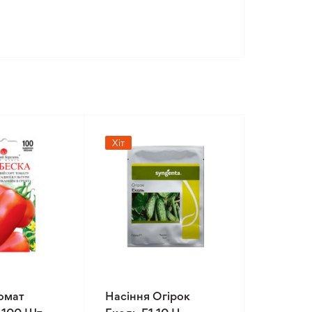
Хіт
омат
Насіння Огірок