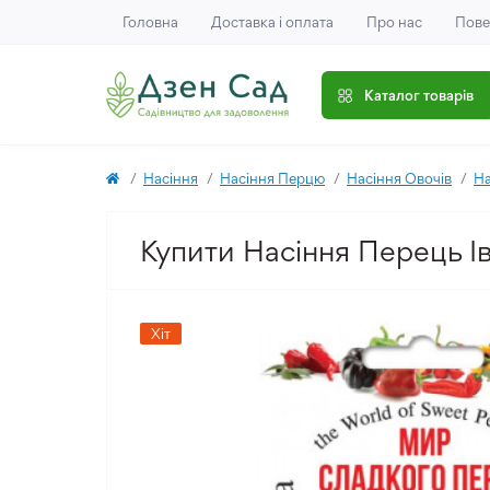
Головна
Доставка і оплата
Про нас
Пове
Каталог товарів
Насіння
Насіння Перцю
Насіння Овочів
На
Купити Насіння Перець Ів
Хіт