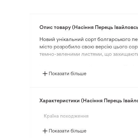
Опис товару (Насіння Перець Івайловсь
Новий унікальний сорт болгарського пер
місто розробило свою версію цього сор
темно-зеленими листями, що захищають 
Цей середньостиглий сорт перцю Капія м
Показати більше
гладкою поверхнею. М'якоть плоду товщ
різних страв.
Капія Івайлова відрізняється особливим 
Характеристики (Насіння Перець Івайло
запікання, зберігаючи форму, м'якоть і 
Країна походження
Показати більше