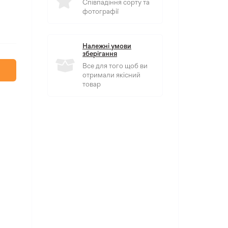
Співпадіння сорту та
фотографії
Належні умови
зберігання
Все для того щоб ви
отримали якісний
товар