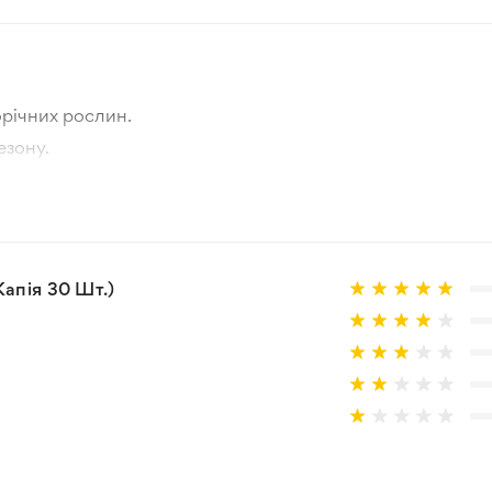
річних рослин.
езону.
тографії товара та реальної рослини.
а товар, що не відповідає очікуванням, згідно з умовами
Капія 30 Шт.)