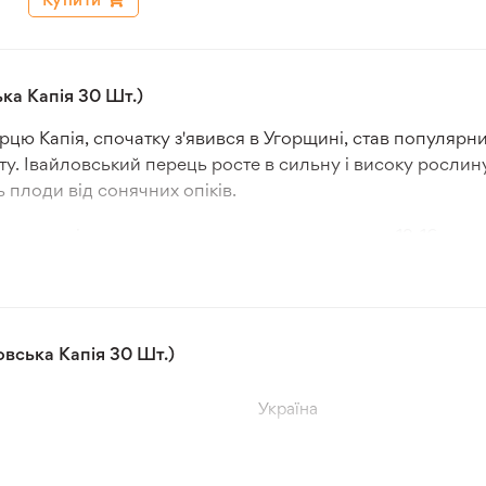
ка Капія 30 Шт.)
цю Капія, спочатку з'явився в Угорщині, став популярни
ту. Івайловський перець росте в сильну і високу рослин
плоди від сонячних опіків.
ає довгі плоди, що в середньому досягають 12-16 см у 
иною близько 5 мм ніжна, соковита і дуже смачна, що р
смаком як у свіжому вигляді, так і при консервуванні. Ї
вська Капія 30 Шт.)
колір, що робить цей сорт популярним для приготування рі
Україна