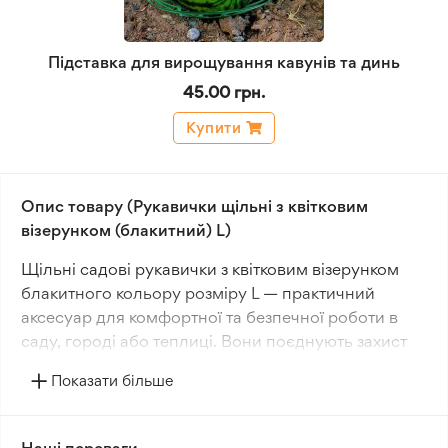
Підставка для вирощування кавунів та динь
45.00 грн.
Купити
Опис товару (Рукавички щільні з квітковим
візерунком (блакитний) L)
Щільні садові рукавички з квітковим візерунком
блакитного кольору розміру L — практичний
аксесуар для комфортної та безпечної роботи в
саду, городі або теплиці. Вони поєднують захист
рук, зручну посадку та привабливий зовнішній
Показати більше
вигляд.
Робочі садові рукавички виготовлені з міцного