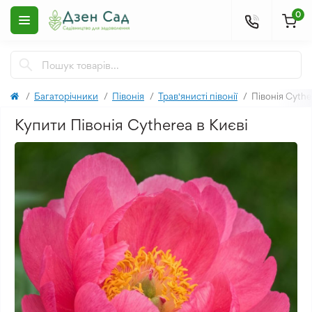
0
Багаторічники
Півонія
Трав'янисті півонії
Півонія Cythe
Купити Півонія Cytherea в Києві