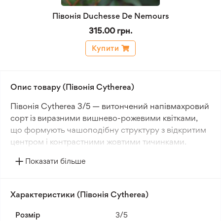
Півонія Duchesse De Nemours
315.00 грн.
Купити
Опис товару (Півонія Cytherea)
Півонія Cytherea 3/5 — витончений напівмахровий
сорт із виразними вишнево-рожевими квітками,
що формують чашоподібну структуру з відкритим
центром і контрастними жовтими тичинками.
Суцвіття мають гармонійну форму та середній
Показати більше
розмір, створюючи акуратний декоративний ефект
у садових композиціях. Цвітіння припадає на
початок або середину сезону, забезпечуючи
Характеристики (Півонія Cytherea)
стабільний кольоровий акцент у весняному саду.
Розмір
3/5