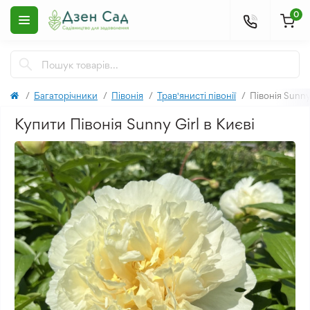
0
Багаторічники
Півонія
Трав'янисті півонії
Півонія Sunny
Купити Півонія Sunny Girl в Києві