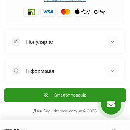
Популярне
Цибулини та Бульби Квітів
Багаторічники
Інформація
Лілія
Півонія
Головна
Насіння
Доставка і оплата
Каталог товарів
Лілійник
Контакти
Про нас
Дзен Сад - dzensad.com.ua
© 2026
Угода користувача
Повернення та обмін