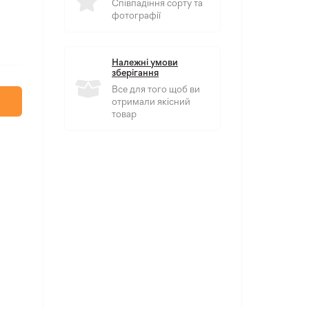
Співпадіння сорту та
фотографії
Належні умови
зберігання
Все для того щоб ви
отримали якісний
товар