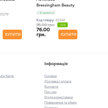
Bressingham Beauty
В наявності
31279
Код товару:
32344
95.00 грн.
-20%
76.00
грн.
КУПИТИ
КУПИТИ
Інформація
би Квітів
Головна
Доставка і оплата
Контакти
Про нас
Угода користувача
Повернення та обмін
Політика