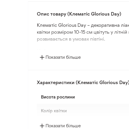
Опис товару (Клематіс Glorious Day)
Клематіс Glorious Day – декоративна лі
квітки розміром 10-15 см цвітуть у літ
розвивається в умовах півтіні.
Цей сорт підходить для вирощування у п
Показати більше
Рекомендована відстань посадки станови
морозів у зонах 3-4, тому підходить для
Рослина характеризується середнім рівне
Характеристики (Клематіс Glorious Day
чудово підходить для прикрашання перг
Висота рослини
Формат поставки: відкритий корінь, гот
Колір квітки
Країна походження
Показати більше