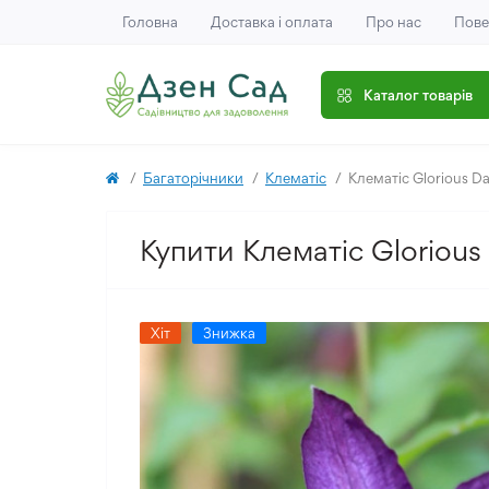
Головна
Доставка і оплата
Про нас
Пове
Каталог товарів
Багаторічники
Клематіс
Клематіс Glorious D
Купити Клематіс Glorious
Хіт
Знижка