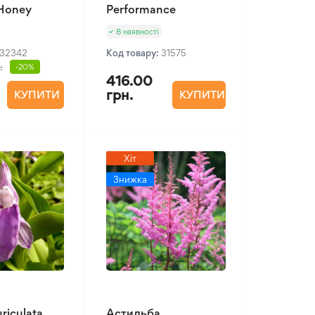
 Honey
Performance
В наявності
32342
Код товару:
31575
.
-20%
416.00
грн.
КУПИТИ
КУПИТИ
Хіт
Знижка
riculata
Астильба