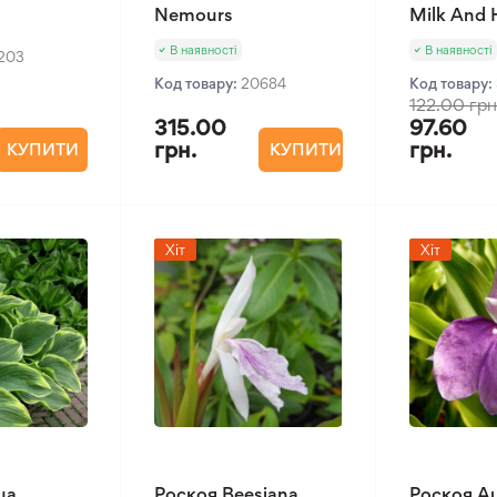
Nemours
Milk And
В наявності
В наявності
1203
Код товару:
20684
Код товару:
122.00 грн
315.00
97.60
грн.
грн.
КУПИТИ
КУПИТИ
Хіт
Хіт
ua
Роскоя Beesiana
Роскоя Au