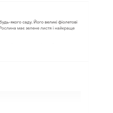
удь-якого саду. Його великі фіолетові
 Рослина має зелене листя і найкраще
звичайного ґрунту, піску або чорнозему.
у. Клематіс Glorious Day стійкий до
садівників із різним досвідом. Ліана
кольору.