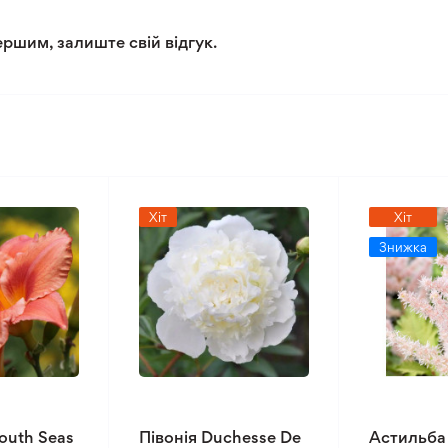
3/5
ершим, залиште свій відгук.
Хіт
Хіт
Знижка
outh Seas
Півонія Duchesse De
Астильба