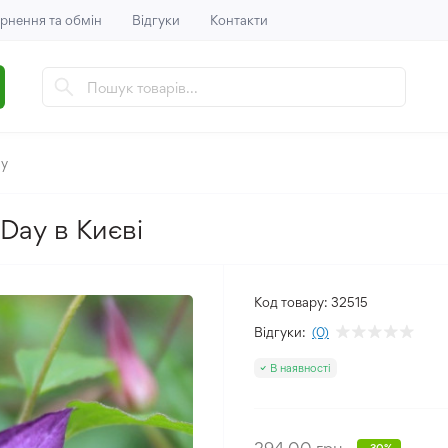
рнення та обмін
Відгуки
Контакти
ay
 Day в Києві
Код товару:
32515
Відгуки:
(0)
В наявності
294.00 грн.