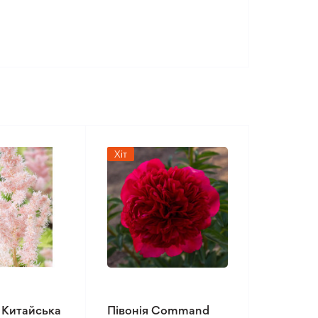
Хіт
 Китайська
Півонія Command