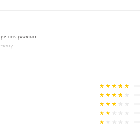
Літо
10-15 см
річних рослин.
Зелений
езону.
тографії товара та реальної рослини.
Зона 3-4
а товар, що не відповідає очікуванням, згідно з умовами
100 см
Звичайний ґрунт нормальної 
Підходить для висадки на пі
Зростає в півтіні
3/5