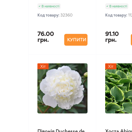
В наявності
В наявності
Код товару:
32360
Код товару:
1
76.00
91.10
грн.
грн.
КУПИТИ
Хіт
Хіт
Півонія Duchesse de
Хоста Abiq