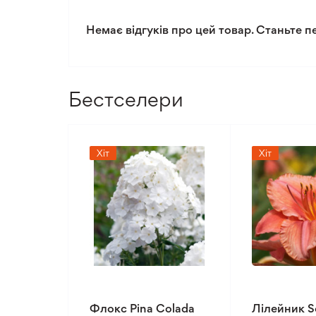
Рівень складності догляду
Немає відгуків про цей товар. Станьте п
Бестселери
Хіт
Хіт
Флокс Pina Colada
Лілейник S