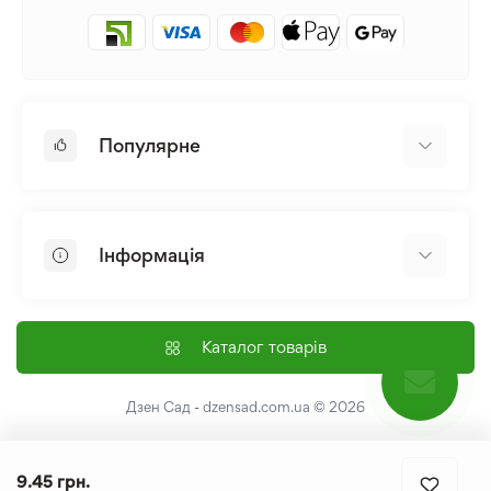
Популярне
Цибулини та Бульби Квітів
Багаторічники
Інформація
Лілія
Півонія
Головна
Насіння
Доставка і оплата
Каталог товарів
Лілійник
Контакти
Про нас
Дзен Сад - dzensad.com.ua
© 2026
Угода користувача
Повернення та обмін
9.45 грн.