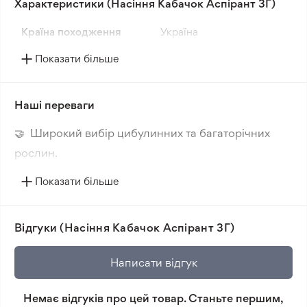
Характеристики (Насіння Кабачок Аспірант 3Г)
зелене, рівномірне та привабливе. Цей сорт
вирізняється високою продуктивністю і дружнім
Країна походження
Україна
дозріванням плодів.
Показати більше
Для вирощування кабачка АСПІРАНТ найкраще
підходять добре дреновані ґрунти з помірним
зволоженням і хорошим освітленням. Рослина
Наші переваги
потребує регулярного поливу та підживлення для
🤝 Широкий вибір цибулинних та багаторічних
досягнення максимальних результатів. Сорт
адаптований до різних кліматичних умов, що
рослин.
робить його універсальним для багатьох регіонів.
🔥 Нові сорти. Цікаві новинки кожного сезону.
Показати більше
📸 Відповідність сортів. Співпадіння фотографії
товара та реальної рослини.
Відгуки (Насіння Кабачок Аспірант 3Г)
🛡️ Захист покупок. Повернення коштів за товар, що
не відповідає очікуванням, згідно з умовами
Написати відгук
повернення.
Немає відгуків про цей товар. Станьте першим,